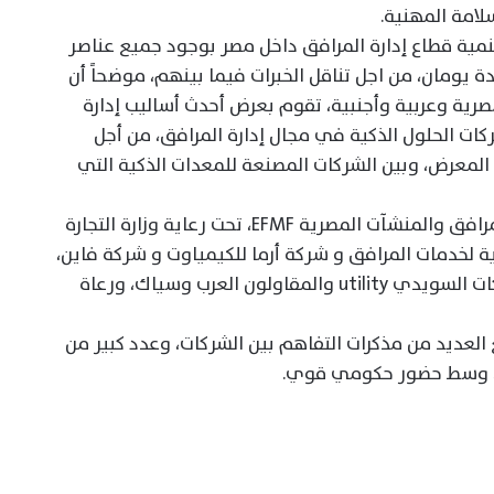
لامة المهنية.
مية قطاع إدارة المرافق داخل مصر بوجود جميع عناصر
 يومان، من اجل تناقل الخبرات فيما بينهم، موضحاً أن
د تواجد أكثر من 30 شركة مصرية وعربية وأجنبية، تقوم بعرض أحدث أساليب إدارة
كات الحلول الذكية في مجال إدارة المرافق، من أجل
المعرض، وبين الشركات المصنعة للمعدات الذكية التي
وتقام النسخة الخامسة من منتدى إدارة المرافق والمنشآت المصرية EFMF، تحت رعاية وزارة التجارة
ة لخدمات المرافق و شركة أرما للكيمياوت و شركة فاين،
بالإضافة إلى تواجد عارضين أساسيين كشركات السويدي utility والمقاولون العرب وسياك، ورعاة
لعديد من مذكرات التفاهم بين الشركات، وعدد كبير من
وار، وسط حضور حكومي قوي.