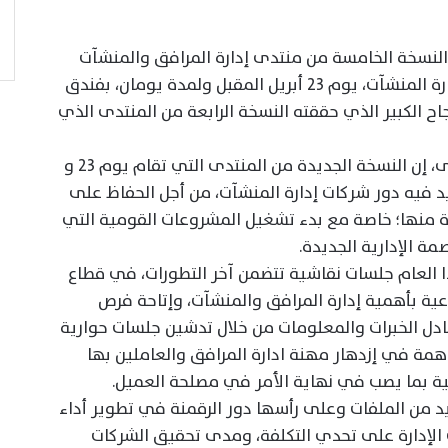
I لإطلاق فعاليات النسخة الخامسة من منتدى إدارة المرافق والمنشآت
المصريةEFMF ، الحدث الأضخم في مجال إدارة المنشآت، يوم 23 أبريل المقبل ولمدة يومان، بفندق
اح الكبير الذي حققته النسخة الرابعة من المنتدى الذي
وقال المهندس جمال الزيادي رئيس المنتدى، إن النسخة الجديدة من المنتدى التي تقام يوم 23 و
ايد فيه دور شركات إدارة المنشآت، من أجل الحفاظ على
ة منها؛ خاصة مع بدء تشغيل المشروعات القومية التي
ة الإدارية الجديدة.
 العام جلسات نقاشية تتضمن آخر التطورات، في قطاع
وعية بأهمية إدارة المرافق والمنشآت، وإتاحة فرص
دل الخبرات والمعلومات من خلال تدشين جلسات حوارية
مة في إزدهار مهنة ادارة المرافق والعاملين بها
ية بما يصب في نهاية الأمر في مصلحة العميل.
د من الملفات وعلى رأسها دور الرقمنة في تطوير أداء
 الإدارة على تحدي التكلفة، ومدى تحقيق الشركات