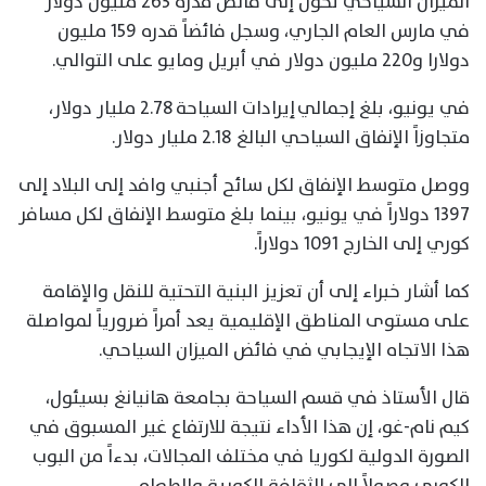
الميزان السياحي تحوّل إلى فائض قدره 263 مليون دولار
في مارس العام الجاري، وسجل فائضاً قدره 159 مليون
دولارا و220 مليون دولار في أبريل ومايو على التوالي.
في يونيو، بلغ إجمالي إيرادات السياحة 2.78 مليار دولار،
متجاوزاً الإنفاق السياحي البالغ 2.18 مليار دولار.
ووصل متوسط الإنفاق لكل سائح أجنبي وافد إلى البلاد إلى
1397 دولاراً في يونيو، بينما بلغ متوسط الإنفاق لكل مسافر
كوري إلى الخارج 1091 دولاراً.
كما أشار خبراء إلى أن تعزيز البنية التحتية للنقل والإقامة
على مستوى المناطق الإقليمية يعد أمراً ضرورياً لمواصلة
هذا الاتجاه الإيجابي في فائض الميزان السياحي.
قال الأستاذ في قسم السياحة بجامعة هانيانغ بسيئول،
كيم نام-غو، إن هذا الأداء نتيجة للارتفاع غير المسبوق في
الصورة الدولية لكوريا في مختلف المجالات، بدءاً من البوب
الكوري وصولاً إلى الثقافة الكورية والطعام.