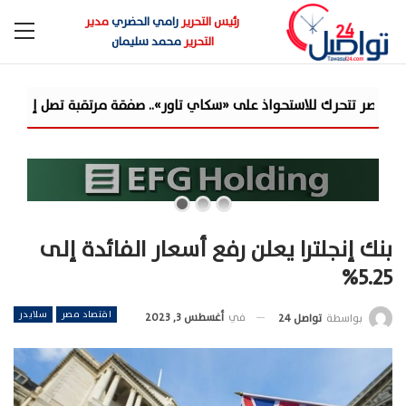
رئيس التحرير
رامي الحضري
مدير
التحرير
محمد سليمان
لاستحواذ على «سكاي تاور».. صفقة مرتقبة تصل إلى 100% من أسهم الشركة
بنك إنجلترا يعلن رفع أسعار الفائدة إلى
5.25%
اقتصاد مصر
سلايدر
في
أغسطس 3, 2023
بواسطة
تواصل 24