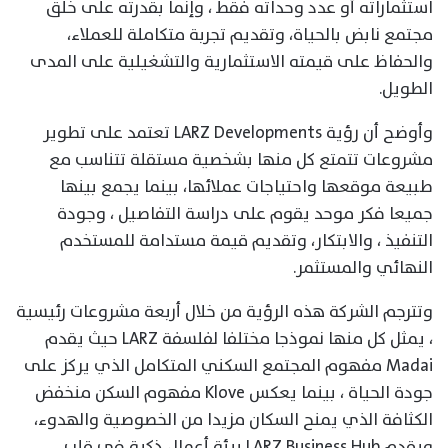
استثماراته أو عدد وحداته فقط ، وإنما بقدرته على خلق
مجتمع نابض بالحياة، وتقديم تجربة متكاملة للعملاء،
والحفاظ على قيمته الاستثمارية والتشغيلية على المدى
الطويل.
وأوضح أن رؤية LARZ Developments تعتمد على تطوير
مشروعات تتمتع كل منها بشخصية مستقلة تتناسب مع
طبيعة موقعها واحتياجات عملائها، بينما يجمع بينها
جميعا فكر موحد يقوم على دراسة التفاصيل ، وجودة
التنفيذ ، والابتكار، وتقديم قيمة مستدامة للمستخدم
النهائي والمستثمر.
وتترجم الشركة هذه الرؤية من خلال أربعة مشروعات رئيسية
، يمثل كل منها نموذجا مختلفا لفلسفة LARZ حيث يقدم
Madai مفهوم المجتمع السكني المتكامل الذي يركز على
جودة الحياة ، بينما يعكس Klove مفهوم السكن منخفض
الكثافة الذي يمنح السكان مزيدا من الخصوصية والهدوء،
ويقدم LARZ Business Hub بيئة أعمال ذكية في قلب