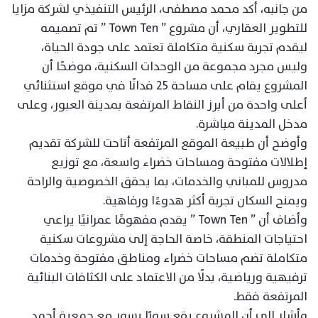
من جانبه، أكد محمد مصطفى، الرئيس التنفيذي لشركة مزايا
للتطوير العقاري، أن مشروع ” Town Ten ” تم تصميمه
ليقدم تجربة سكنية متكاملة تعتمد على جودة الحياة،
وليس مجرد مجموعة من الوحدات السكنية، موضحًا أن
المشروع يقام على مساحة 25 فدانًا في موقع استثنائي
أعلى واحدة من أبرز النقاط المرتفعة بمدينة العبور، وعلى
مدخل المدينة مباشرة.
وأوضح أن طبيعة الموقع المرتفعة أتاحت للشركة تقديم
إطلالات مفتوحة ومساحات خضراء واسعة، مع توزيع
مدروس للمباني والخدمات، بما يحقق الخصوصية والراحة
ويمنح السكان تجربة أكثر هدوءًا ورفاهية.
وأضاف أن ” Town Ten ” يقدم مفهومًا عمرانيًا يراعي
احتياجات المنطقة، خاصة الحاجة إلى مشروعات سكنية
متكاملة تضم مساحات خضراء ومناطق مفتوحة وخدمات
ترفيهية ورياضية، بدلًا من الاعتماد على الكثافات البنائية
المرتفعة فقط.
وأشار إلى أن المشروع يقع سورًا بسور مع جمعية أحمد