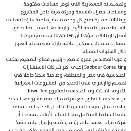
وتصميماته المعمارية التى توفر مساحات مفتوحة،
ومساحات خضراء شاسعة وحركة مرنة داخل المشروع،
وإطلالات مميزة تمنح كل وحدة قيمة إضافية ،بالإضافة الى
الاستفادة من طبيعة الأرض وارتفاعها المميز، بما يحقق
أفضل الإطلالات، مؤكدا أن Town Ten سيقدم نموذجا
معماريا متميزا، وسيكون علامة بارزة في مدينة العبور
خلال السنوات المقبلة
واعرب المهندس عمرو عاصم – رئيس قطاع التصميم بمكتب
Sabbour Consulting إحدى أكبر شركات الاستشارات
الهندسية في مصر والمنطقة، وصاحبة سجلا حافلا في
تصميم والإشراف على العديد من المشروعات العمرانية
الكبرى، الاستشارى الهندسى لمشروع Town Ten.
عن سعادته بالتعاون مع شركة مزايا فى مشروعها الجديد
والذى يمثل نموذجا لمشروعات الجيل الجديد التي تعتمد
على التخطيط المتكامل منذ اللحظة الأولى ، موضحا أن
شركة مزايا تعتمد على رؤي واضحة وإصرار على تنفيذ
مشروع مختلف، ليس فقط من حيث الموقع، ولكن من حيث