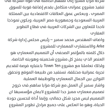
شركة مزايا مشيرا إلى ثقتهم الكاملة فى قوة الشركة فى
تنفيذ مشروع عمرانى متكامل يقدم إضافة قوية للسوق
المصرى ، ويعكس عمق العلاقات الاقتصادية بين المملكة
العربية السعودية وجمهورية مصر العربية، ويكون نموذجا
ناجحا للتعاون بين الشركات العربية في قطاع التطوير
العقارى
واضاف المهندس محمد سمير – رئيس مجلس إدارة شركة
Arke والاستشارى المعمارى للمشروع
خلال كلمته بالمؤتمر الصحفى أن التصميم المعماري هو
العنصر الذي يمنح كل مشروع شخصيته وهويته الخاصة،
ولذلك تعاملنا مع مشروع Town Ten باعتباره فرصة لتقديم
تجربة عمرانية مختلفة، تستفيد من طبيعة الموقع وتحقق
التوازن بين الجمال المعماري والوظيفة العملية.
واشار سمير أن العمل مع شركة مزايا ساهم فى خروج
تصميم معمارى مميز جدا للمشروع لايمان مؤسسيها ان
التصميم ليس مجرد شكل جمالي، وإنما أداة لتحسين جودة
الحياة، وهو ما انعكس على جميع مراحل تطوير المشروع