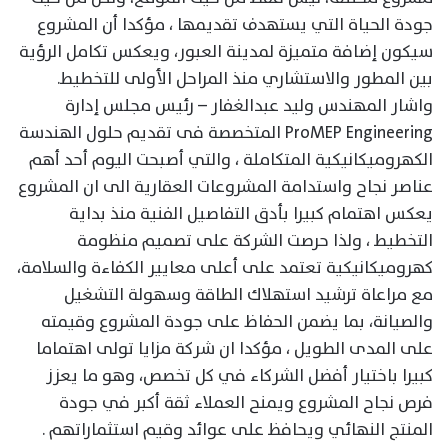
جودة الحياة التي يستهدف تقديمها ، مؤكدا أن المشروع
سيكون إضافة متميزة لمدينة العبور، ويعكس تكامل الرؤية
بين المطور والاستشاري منذ المراحل الأولى للتخطيط.
واشار المهندس وليد عبدالغفار – رئيس مجلس إدارة
ProMEP Engineering المتخصصة فى تقديم حلول الهندسة
الكهروميكانيكية المتكاملة ، والتي أصبحت اليوم أحد أهم
عناصر نجاح واستدامة المشروعات العقارية الى ان المشروع
يعكس اهتمام كبيرا بأدق التفاصيل الفنية منذ بداية
التخطيط ، ولذا حرصت الشركة على تصميم منظومة
كهروميكانيكية تعتمد على أعلى معايير الكفاءة والسلامة،
مع مراعاة ترشيد استهلاك الطاقة وسهولة التشغيل
والصيانة، بما يضمن الحفاظ على جودة المشروع وقيمته
على المدى الطويل ، مؤكدا ان شركة مزايا تولى اهتماما
كبيرا باختيار أفضل الشركاء في كل تخصص، وهو ما يعزز
فرص نجاح المشروع ويمنح العملاء ثقة أكبر في جودة
المنتج النهائي ويحافظ على عوائد وقيم استثماراتهم .