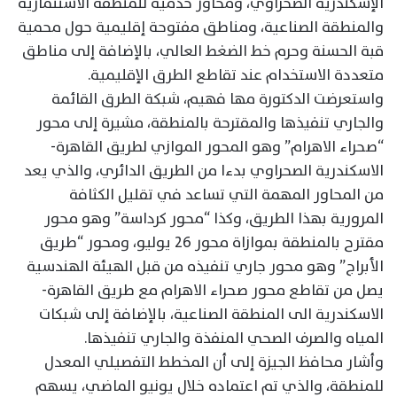
الإسكندرية الصحراوي، ومحاور خدمية للمنطقة الاستثمارية
والمنطقة الصناعية، ومناطق مفتوحة إقليمية حول محمية
قبة الحسنة وحرم خط الضغط العالي، بالإضافة إلى مناطق
متعددة الاستخدام عند تقاطع الطرق الإقليمية.
واستعرضت الدكتورة مها فهيم، شبكة الطرق القائمة
والجاري تنفيذها والمقترحة بالمنطقة، مشيرة إلى محور
“صحراء الاهرام” وهو المحور الموازي لطريق القاهرة-
الاسكندرية الصحراوي بدءا من الطريق الدائري، والذي يعد
من المحاور المهمة التي تساعد في تقليل الكثافة
المرورية بهذا الطريق، وكذا “محور كرداسة” وهو محور
مقترح بالمنطقة بموازاة محور 26 يوليو، ومحور “طريق
الأبراج” وهو محور جاري تنفيذه من قبل الهيئة الهندسية
يصل من تقاطع محور صحراء الاهرام مع طريق القاهرة-
الاسكندرية الى المنطقة الصناعية، بالإضافة إلى شبكات
المياه والصرف الصحي المنفذة والجاري تنفيذها.
وأشار محافظ الجيزة إلى أن المخطط التفصيلي المعدل
للمنطقة، والذي تم اعتماده خلال يونيو الماضي، يسهم