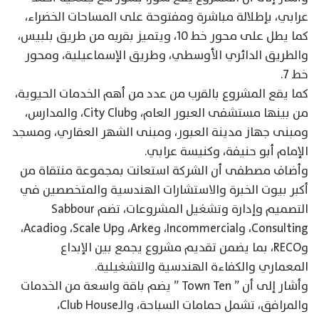
عرابي، بإطلالة مباشرة ومفتوحة على المساحات الخضراء،
كما يطل على محور خط 10، ويتميز بقربه من طريق بلبيس،
والطريق الدائري الأوسطي، وطريق الإسماعيلية، ومحور
خط 7.
كما يقع المشروع بالقرب من عدد من أهم الخدمات الحيوية،
من بينها مستشفى العبور العام، وCity Club، والمدارس،
ومبنى جهاز مدينة العبور، ومبنى الشهر العقاري، ومسجد
الإمام أبو حنيفة، وكنيسة عرابي.
وأضاف مصطفى أن الشركة استعانت بمجموعة منتقاة من
أكبر بيوت الخبرة والاستشارات الهندسية والمتخصصين في
التصميم وإدارة وتشغيل المشروعات، تضم Sabbour
Consulting، وIncommercial، وArke، وScale Up، وAcadio،
وRECO، بما يضمن تقديم مشروع يجمع بين الإبداع
المعماري والكفاءة الهندسية والتشغيلية.
وأشار إلى أن ” Town Ten ” يضم باقة واسعة من الخدمات
والمرافق، تشمل حمامات السباحة، والـClub House،