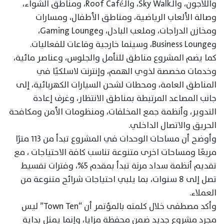
واللاجون، والـSky Walk، والـRoof Café، ومناطق الشواء،
وصالة الألعاب الرياضية، ومناطق الأطفال، ومسارات
ومخازن الدراجات، وملعب البادل، وGaming Lounge،
وBusiness Lounge، وسينما خارجية وقاعات للفعاليات.
كما يضم المشروع مناطق للتأمل والجلوس، وعناصر مائية،
وخدمات مخصصة لذوي الهمم، وإنترنت لاسلكيًا في
المناطق العامة، ومحطات لشحن السيارات الكهربائية، إلى
جانب المصاعد المرتبطة بمناطق الانتظار، وغرف إعادة
التدوير، وأنظمة جمع المخلفات، ومنظومات الأمن ومكافحة
الحريق والاتصال الداخلي.
وأوضح أن مساحات الوحدات في المشروع تبدأ من ١١٣ مترًا
مربعًا ومساحات اخرى متنوعة تناسب كافة الاحتياجات ، مع
تقديم أنظمة سداد مرنة تبدأ بمقدم 5%، وفترات تقسيط
تصل إلى 8 سنوات، بما يلبي احتياجات شرائح متنوعة من
العملاء.
وأكد مصطفى خلال كلمته بالمؤتمر أن “Town Ten” ليس
مجرد مشروع جديد ضمن محفظة مزايا، وإنما يمثل بداية