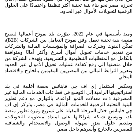
تحرزه مصر نحو بناء بنية تحتية أكثر تنظيمًا واعتمادًا على الحلول
الرقمية لتحويلات الأموال عبر الحدود.
ومنذ تأسيسها في عام 2022، طوّرت بلد نموذج أعمالها لتصبح
منصة بنية تحتية تعمل وفق نموذج التعامل بين الشركات (B2B)،
تمكّن البنوك وشركات الصرافة والمؤسسات المالية والشركات
من تقديم خدمات تحويل أموال أسرع وأكثر أمانًا ومتوافقة
بالكامل مع المتطلبات التنظيمية والتشريعية. وتهدف الشركة من
خلال منصتها إلى رفع كفاءة عمليات تحويل الأموال عبر الحدود
وتعزيز الترابط المالي بين المصريين المقيمين بالخارج والاقتصاد
المحلي.
ويعكس استثمار إي اف چي فاينانس بحصة أغلبية في بلد
استراتيجيتها الرامية إلى التوسع في قطاعات الخدمات المالية غير
المصرفية ذات معدلات النمو الواعدة، بالتوازي مع دعم تطوير
البنية التحتية الرقمية للخدمات المالية في مصر. وتركز إي اف
چي فاينانس خلال المرحلة المقبلة على تسريع وتيرة تطوير منصة
بلد، وتوسيع شبكة شراكاتها على امتداد منظومة التحويلات،
وتقديم حلول تعزز سهولة الوصول والاستخدام والشفافية
للمصريين بالخارج وأسرهم داخل مصر.