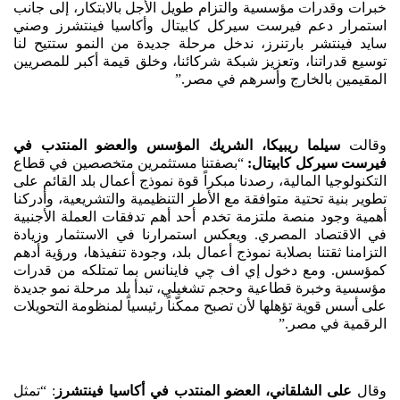
خبرات وقدرات مؤسسية والتزام طويل الأجل بالابتكار، إلى جانب
استمرار دعم فيرست سيركل كابيتال وأكاسيا فينتشرز وصني
سايد فينتشر بارتنرز، ندخل مرحلة جديدة من النمو ستتيح لنا
توسيع قدراتنا، وتعزيز شبكة شركائنا، وخلق قيمة أكبر للمصريين
المقيمين بالخارج وأسرهم في مصر.”
وقالت
سيلما ريبيكا، الشريك المؤسس والعضو المنتدب في
فيرست سيركل كابيتال:
“بصفتنا مستثمرين متخصصين في قطاع
التكنولوجيا المالية، رصدنا مبكراً قوة نموذج أعمال بلد القائم على
تطوير بنية تحتية متوافقة مع الأطر التنظيمية والتشريعية، وأدركنا
أهمية وجود منصة ملتزمة تخدم أحد أهم تدفقات العملة الأجنبية
في الاقتصاد المصري. ويعكس استمرارنا في الاستثمار وزيادة
التزامنا ثقتنا بصلابة نموذج أعمال بلد، وجودة تنفيذها، ورؤية أدهم
كمؤسس. ومع دخول إي اف چي فاينانس بما تمتلكه من قدرات
مؤسسية وخبرة قطاعية وحجم تشغيلي، تبدأ بلد مرحلة نمو جديدة
على أسس قوية تؤهلها لأن تصبح ممكّناً رئيسياً لمنظومة التحويلات
الرقمية في مصر.”
وقال
على الشلقاني، العضو المنتدب في أكاسيا فينتشرز
: “تمثل