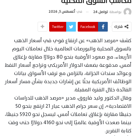
مكاسب السوق المحلية
في
أغسطس 5, 2026
بواسطة
تواصل 24
شارك
Facebook
Twitter
كشف «مرصد الذهب» عن ارتفاع قوي في أسعار الذهب
بالسوق المحلية والبورصات العالمية خلال تعاملات اليوم
الأربعاء، مع صعود الأوقية بنحو 80 دولارًا مقارنة بإغلاق
أمس، مدفوعة بضعف الدولار الأمريكي وتراجع أسعار النفط
وعوائد سندات الخزانة، بالتزامن مع ترقب الأسواق بيانات
الوظائف الأمريكية بحثًا عن إشارات جديدة بشأن مسار أسعار
الفائدة خلال الفترة المقبلة.
وقال الدكتور وليد فاروق، مدير «مرصد الذهب للدراسات
الاقتصادية»، إن سعر جرام الذهب عيار 21 ارتفع بنحو 50
جنيهًا مقارنة بإغلاق تعاملات أمس، ليسجل نحو 5920 جنيهًا،
بينما صعدت الأوقية عالميًا إلى نحو 4160 دولارًا حتى وقت
كتابة التقرير.