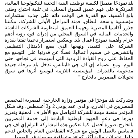
بلد نموذجًا متميزًا لكيفية توظيف البنية التحتية للتكنولوجيا المالية،
المرتكزة على فهم عميق للسوق المحلي، في تلبية احتياج وطني
بالغ الأهمية، مع القدرة في الوقت ذاته على جذب استثمارات
مؤسسية واسعة النطاق. فمنذ المراحل الأولى للشركة، مكّنتنا
جذور أكاسيا المصرية وفهمنا العميق لمنظومة الشركات الناشئة
والخدمات المالية في السوق المحلي من إدراك قوة رؤية أدهم
عزام وأهمية نموذج أعمال بلد. ويعكس استمرار دعمنا ثقتنا بقدرة
الشركة على التنفيذ، ونهجها الذي يضع الامتثال التنظيمي
والتشريعي في صميم أعمالها، فضلًا عن قدرتها على التوسع مع
الحفاظ على روح القيادة الريادية التي أسهمت في نجاحها حتى
اليوم. ومع انضمام إي اف چي فاينانس، تدخل بلد مرحلة جديدة
مدعومة بالقدرات المؤسسية اللازمة لتوسيع أثرها في سوق
تحويلات المصريين بالخارج.”
وشاركت بلد مؤخرًا في مؤتمر وزارة الخارجية المصرية المخصص
للمصريين في الخارج، والذي عقد يومي 2 و3 أغسطس. وقد شكل
المؤتمر منصة مهمة للشركة للتواصل مع الأطراف المعنية وتعزيز
دورها في دعم الجهود الوطنية الهادفة إلى خدمة المصريين
بالخارج بصورة أفضل. كما تعكس هذه المشاركة التزام إي اف چي
فاينانس بالعمل الوثيق مع شركاء القطاعين العام والخاص لدعم
حلول تحويلات مالية أكثر كفاءة وشفافية وسهولة في الوصول.