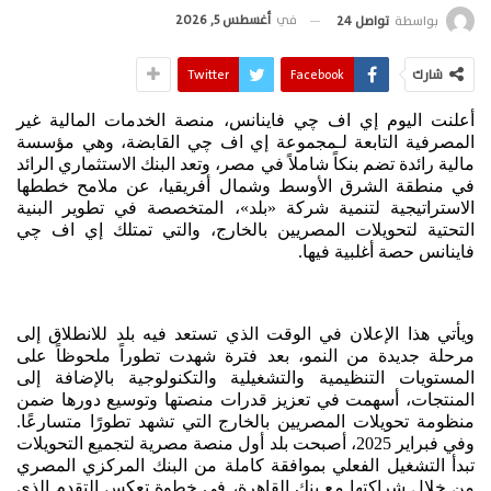
في
أغسطس 5, 2026
بواسطة
تواصل 24
شارك
Facebook
Twitter
أعلنت اليوم إي اف چي فاينانس، منصة الخدمات المالية غير
المصرفية التابعة لـمجموعة إي اف چي القابضة، وهي مؤسسة
مالية رائدة تضم بنكاً شاملاً في مصر، وتعد البنك الاستثماري الرائد
في منطقة الشرق الأوسط وشمال أفريقيا، عن ملامح خططها
الاستراتيجية لتنمية شركة «بلد»، المتخصصة في تطوير البنية
التحتية لتحويلات المصريين بالخارج، والتي تمتلك إي اف چي
فاينانس حصة أغلبية فيها.
ويأتي هذا الإعلان في الوقت الذي تستعد فيه بلد للانطلاق إلى
مرحلة جديدة من النمو، بعد فترة شهدت تطوراً ملحوظاً على
المستويات التنظيمية والتشغيلية والتكنولوجية بالإضافة إلى
المنتجات، أسهمت في تعزيز قدرات منصتها وتوسيع دورها ضمن
منظومة تحويلات المصريين بالخارج التي تشهد تطورًا متسارعًا.
وفي فبراير 2025، أصبحت بلد أول منصة مصرية لتجميع التحويلات
تبدأ التشغيل الفعلي بموافقة كاملة من البنك المركزي المصري
من خلال شراكتها مع بنك القاهرة، في خطوة تعكس التقدم الذي