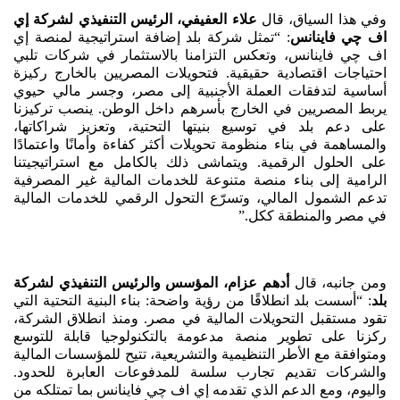
وفي هذا السياق، قال
علاء العفيفي، الرئيس التنفيذي لشركة إي
اف چي فاينانس
: “تمثل شركة بلد إضافة استراتيجية لمنصة إي
اف چي فاينانس، وتعكس التزامنا بالاستثمار في شركات تلبي
احتياجات اقتصادية حقيقية. فتحويلات المصريين بالخارج ركيزة
أساسية لتدفقات العملة الأجنبية إلى مصر، وجسر مالي حيوي
يربط المصريين في الخارج بأسرهم داخل الوطن. ينصب تركيزنا
على دعم بلد في توسيع بنيتها التحتية، وتعزيز شراكاتها،
والمساهمة في بناء منظومة تحويلات أكثر كفاءة وأمانًا واعتمادًا
على الحلول الرقمية. ويتماشى ذلك بالكامل مع استراتيجيتنا
الرامية إلى بناء منصة متنوعة للخدمات المالية غير المصرفية
تدعم الشمول المالي، وتسرّع التحول الرقمي للخدمات المالية
في مصر والمنطقة ككل.”
ومن جانبه، قال
أدهم عزام، المؤسس والرئيس التنفيذي لشركة
بلد
: “أسست بلد انطلاقًا من رؤية واضحة: بناء البنية التحتية التي
تقود مستقبل التحويلات المالية في مصر. ومنذ انطلاق الشركة،
ركزنا على تطوير منصة مدعومة بالتكنولوجيا قابلة للتوسع
ومتوافقة مع الأطر التنظيمية والتشريعية، تتيح للمؤسسات المالية
والشركات تقديم تجارب سلسة للمدفوعات العابرة للحدود.
واليوم، ومع الدعم الذي تقدمه إي اف چي فاينانس بما تمتلكه من