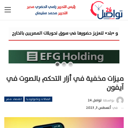
رئيس التحرير
رامي الحضري
مدير
التحرير
محمد سليمان
في سوق تحويلات المصريين بالخارج
جولدن تاون تبدأ أعمال الإنشاءات بمشروع «iness City
ميزات مخفية في أزار التحكم بالصوت في
آيفون
اتصالات وتكنولوجيا
اقتصاد مصر
بواسطة
تواصل 24
في
أغسطس 3, 2023