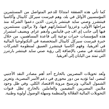
كما تأتي هذه الصفقة امتدادًا للدعم المتواصل من المستثمرين
المؤسسيين الأوائل في بلد، وهم فيرست سيركل كابيتال وأكاسيا
فينتشرز وصني سايد فينتشر بارتنرز، الذين دعموا الشركة منذ
مراحلها الأولى، وعززوا استثماراتهم فيها، ولا يزالون مستثمرين
فيها إلى جانب إي اف چي فاينانس وأدهم عزام. ويضيف استمرار
هذه المؤسسات خبرات نوعية إلى قاعدة المساهمين، من خلال
خبرة فيرست سيركل كابيتال المتخصصة في التكنولوجيا المالية
في أفريقيا، وفهم أكاسيا فينتشرز العميق لمنظومة الشركات
الناشئة في مصر، بالإضافة إلى رؤية صني سايد فينتشر بارتنرز
التي تمتد من اليابان إلى أفريقيا.
وتُعد تحويلات المصريين بالخارج أحد أهم مصادر النقد الأجنبي
لمصر، لما تؤديه من دور محوري في دعم الأسر المصرية، وتعزيز
الشمول المالي، وترسيخ مرونة الاقتصاد الكلي. وفي ظل وجود
ملايين المصريين المقيمين والعاملين بالخارج، تظل قنوات
التحويلات المالية الفعّالة والمنظمة وسهلة الوصول أولوية وطنية.