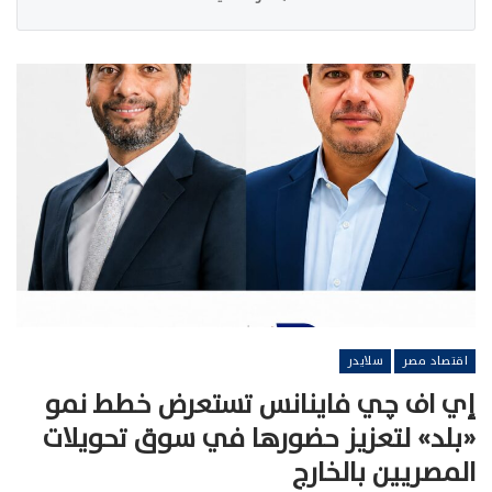
اقتصاد مصر
سلايدر
إي اف چي فاينانس تستعرض خطط نمو
«بلد» لتعزيز حضورها في سوق تحويلات
المصريين بالخارج