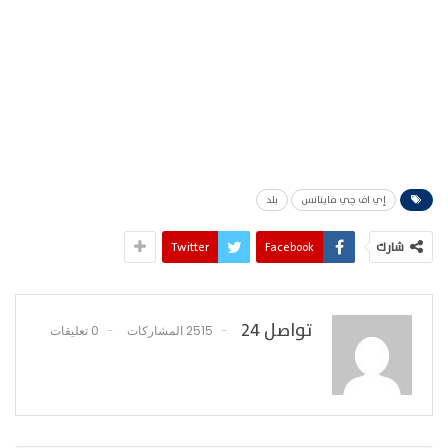
إي اف چي فاينانس
بلد
شارك
Facebook
Twitter
تواصل 24
2515 المشاركات
0 تعليقات