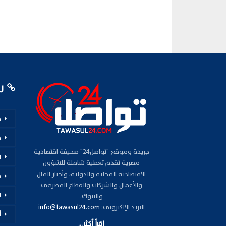
رو
م
ف
جريدة وموقع "تواصل24" صحيفة اقتصادية
ا
مصرية تقدم تغطية شاملة للشؤون
الاقتصادية المحلية والدولية، وأخبار المال
س
والأعمال والشركات والقطاع المصرفي
ا
والبنوك.
البريد الإلكتروني:
info@tawasul24.com
أ
اقرأ أكثر...