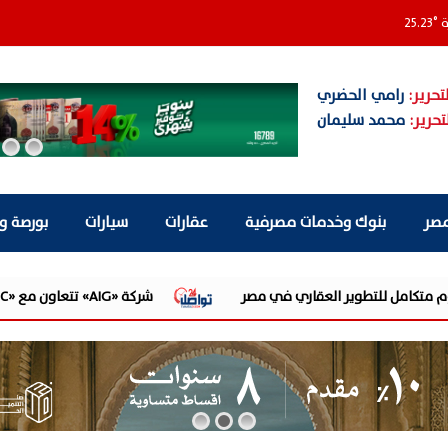
ة
°
25.23
تحرير:
رامي الحضري
تحرير:
محمد سليمان
مصر
بنوك وخدمات مصرفية
عقارات
سيارات
بورصة و
شركة «AIG» تتعاون مع «CSCEC الصينية» بمشروع «AI Tower» بأعلى المعايير العالمية