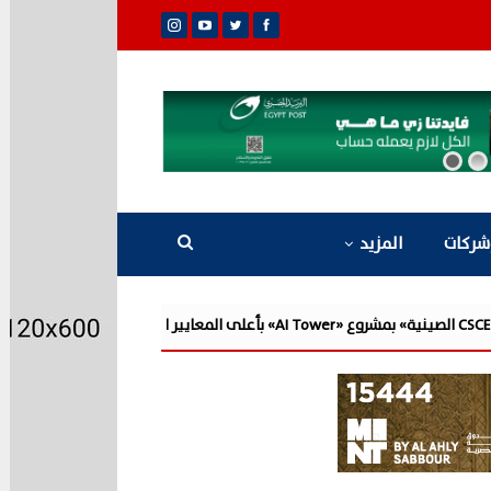
شركات
المزيد
«القابضة للمياه» تعتمد ال