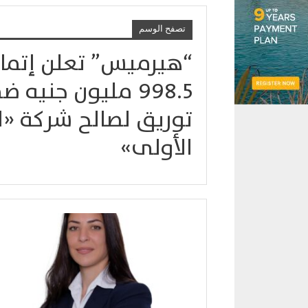
تصفح الوسم
“هيرميس” تعلن إتمام 
998.5 مليون جنيه
توريق لصالح شركة «ال
الأولى»