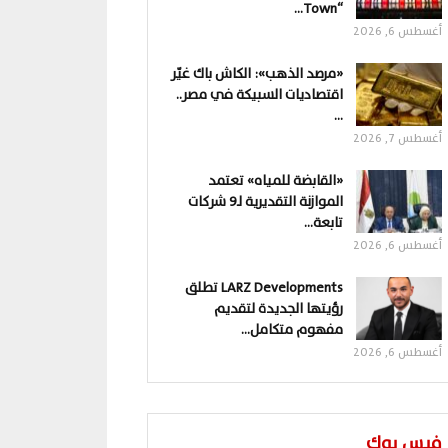
“Town…
أغسطس 6, 2026
«مرصد الذهب»: الكاش باك غيّر
اقتصاديات السبيكة في مصر..
…
أغسطس 7, 2026
«القابضة للمياه» تعتمد
الموازنة التقديرية لـ9 شركات
تابعة…
أغسطس 6, 2026
LARZ Developments تطلق
رؤيتها الجديدة لتقديم
مفهوم متكامل…
أغسطس 6, 2026
فيس بوك