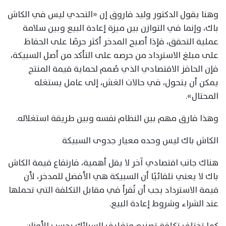
وهنا يقول الدكتور وليد فاروق إن «التحدي ليس في الكاش
باك، وإنما في التوازن بين ميزة إعادة البيع وبين سلامة
عملية التحقق، فإذا أصبح المدخر أكثر حرصًا على الحفاظ
على مبلغ الاسترداد من حرصه على التأكد من أصل السبيكة،
فإن الحافز الاقتصادي الذي صُمم لحماية قيمة المنتج
يمكن أن يتحول، في حالات الغش، إلى عامل يستغله
المحتال».
وهذا فارق مهم بين النظام نفسه وبين طريقة استغلاله.
الكاش باك ليس وحده معيار جدوى السبيكة
هناك جانب اقتصادي آخر لا يقل أهمية، فارتفاع قيمة الكاش
باك لا يعني تلقائيًا أن السبيكة هي الأفضل للمدخر، لأن
قيمة الاسترداد يجب أن تُقرأ في مقابل التكلفة التي تحملها
عند الشراء وشروط إعادة البيع.
كما تختلف تكلفة تصنيع وتغليف السبائك بحسب الأوزان