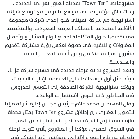
مشروعاتها “Town Ten” بمدينة العبور بعرابى الجديدة ،
وذلك خلال مؤتمر صحفي موسع، بالتزامن مع توقيع شراكة
استراتيجية مع شركة إنفينتي فيو، إحدى شركات مجموعة
الأنظمة المتقدمة بالمملكة العربية السعودية، والمتخصصة
في تقديم الحلول المتكاملة لجميع انواع المشاريع وأعمال
المقاولات والتنفيذ، في خطوة تعكس رؤية مشتركة لتقديم
مشروع عمراني متكامل وفق أعلى المعايير الفنية
والهندسية.
ويعد المشروع بداية مرحلة جديدة في مسيرة شركة مزايا،
حيث يمثل أول توسعاتها خارج العاصمة الإدارية الجديدة،
ويؤكد استراتيجية الشركة الهادفة إلى التوسع المدروس
في المناطق ذات الفرص الاستثمارية الواعدة.
وقال المهندس محمد علام – رئيس مجلس إدارة شركة مزايا
للتطوير العقاري ، إن إطلاق مشروع Town Ten يمثل محطة
فارقة في تاريخ الشركة بعد نحو عشر سنوات من العمل
في السوق المصري، مؤكدا أن المشروع يأتي تتويجا لرحلة
طويلة من بناء الثقة والالتزام ، ويعكس رؤية الشركة في