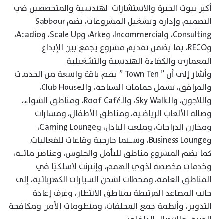
أكبر بيوت الخبرة والاستشارات الهندسية والمتخصصين في
التصميم وإدارة وتشغيل المشروعات، تضم Sabbour
Consulting، وIncommercial، وArke، وScale Up، وAcadio،
وRECO، بما يضمن تقديم مشروع يجمع بين الإبداع
المعماري والكفاءة الهندسية والتشغيلية.
وأشار إلى أن ” Town Ten ” يضم باقة واسعة من الخدمات
والمرافق، تشمل حمامات السباحة، والـClub House،
واللاجون، والـSky Walk، والـRoof Café، ومناطق الشواء،
وصالة الألعاب الرياضية، ومناطق الأطفال، ومسارات
ومخازن الدراجات، وملعب البادل، وGaming Lounge،
وBusiness Lounge، وسينما خارجية وقاعات للفعاليات.
كما يضم المشروع مناطق للتأمل والجلوس، وعناصر مائية،
وخدمات مخصصة لذوي الهمم، وإنترنت لاسلكيًا في
المناطق العامة، ومحطات لشحن السيارات الكهربائية، إلى
جانب المصاعد المرتبطة بمناطق الانتظار، وغرف إعادة
التدوير، وأنظمة جمع المخلفات، ومنظومات الأمن ومكافحة