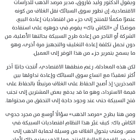
ويقول الدكتور وليد فاروق، مدير مرصد الذهب للدراسات
الاقتصادية، إن تطور سوق السبائك نقل الغلاف من كونه
عنصرًا مكملًا للمنتج إلى جزء من اقتصاديات إعادة البيع،
موضحًا أن «الكاش باك» يقوم في جوهره على استفادة
الشركة أو التاجر من إعادة طرح السبيكة بحالتها الأصلية، من
دون تحمل تكلفة إعادة التغليف والتجهيز مرة أخرى، وهو
ما يسمح بتمرير جزء من هذا الوفر إلى العميل.
لكن هذه المعادلة، رغم منطقها الاقتصادي، أنتجت جانبًا آخر
أكثر تعقيدًا مع اتساع سوق السبائك وإعادة تداولها بين
المدخرين؛ إذ أصبح الحفاظ على الغلاف مرتبطًا بالحفاظ على
قيمة الاسترداد، وهو ما قد يدفع بعض المشترين إلى تجنب
فتح السبيكة حتى عند وجود حاجة إلى التحقق من محتواها.
ومن هنا يطرح «مرصد الذهب» سؤالًا أوسع من مجرد جدوى
الكاش باك: كيف غيّر هذا النظام اقتصاديات السبيكة في
مصر، ومتى يتحول الغلاف من وسيلة لحماية الذهب إلى
جزء من القيمة المالية للمنتج، وما الذي يعنيه ذلك لأمان