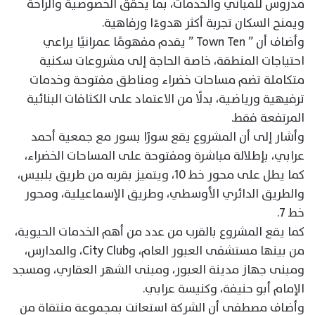
مدروس للمباني والخدمات، بما يحقق الخصوصية والراحة
ويمنح السكان تجربة أكثر هدوءًا ورفاهية.
وأضاف أن ” Town Ten ” يقدم مفهومًا عمرانيًا يراعي
احتياجات المنطقة، خاصة الحاجة إلى مشروعات سكنية
متكاملة تضم مساحات خضراء ومناطق مفتوحة وخدمات
ترفيهية ورياضية، بدلًا من الاعتماد على الكثافات البنائية
المرتفعة فقط.
وأشار إلى أن المشروع يقع سورًا بسور مع جمعية أحمد
عرابي، بإطلالة مباشرة ومفتوحة على المساحات الخضراء،
كما يطل على محور خط 10، ويتميز بقربه من طريق بلبيس،
والطريق الدائري الأوسطي، وطريق الإسماعيلية، ومحور
خط 7.
كما يقع المشروع بالقرب من عدد من أهم الخدمات الحيوية،
من بينها مستشفى العبور العام، وCity Club، والمدارس،
ومبنى جهاز مدينة العبور، ومبنى الشهر العقاري، ومسجد
الإمام أبو حنيفة، وكنيسة عرابي.
وأضاف مصطفى أن الشركة استعانت بمجموعة منتقاة من