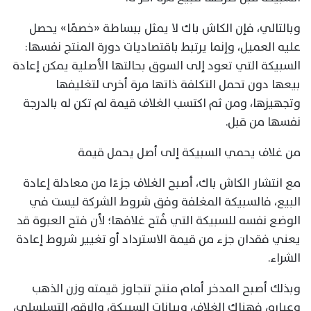
وبالتالي، فإن الكاش باك لا يمثل ببساطة «خصمًا» يحصل
عليه العميل، وإنما يرتبط باقتصاديات دورة المنتج نفسها:
السبيكة التي تعود إلى السوق بحالتها الأصلية يمكن إعادة
بيعها دون تحمل التكلفة ذاتها مرة أخرى لتغليفها
وتجهيزها، ومن ثم اكتسب الغلاف قيمة لم تكن له بالدرجة
نفسها من قبل.
من غلاف يحمي السبيكة إلى أصل يحمل قيمة
مع انتشار الكاش باك، أصبح الغلاف جزءًا من معادلة إعادة
البيع، فالسبيكة المغلفة وفق شروط الشركة ليست في
الوضع نفسه للسبيكة التي فُتح غلافها؛ لأن فتح العبوة قد
يعني فقدان جزء من قيمة الاسترداد أو تغيير شروط إعادة
الشراء.
وبذلك أصبح المدخر أمام منتج تتجاوز قيمته وزن الذهب
وعياره، فهناك الغلاف، وبيانات السبيكة، والرقم التسلسلي،