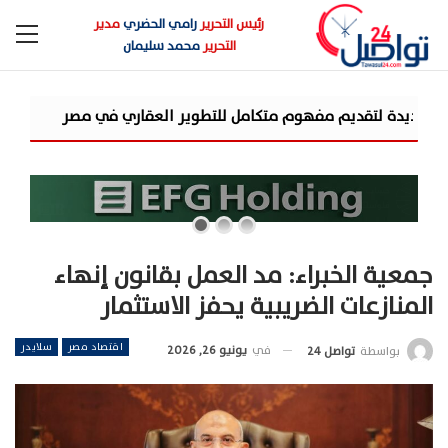
رئيس التحرير
رامي الحضري
مدير
التحرير
محمد سليمان
شركة «AIG» تتعاون مع «CSCEC الصينية» بمشروع «AI Tower» بأعلى المعايير العالمية
جمعية الخبراء: مد العمل بقانون إنهاء
المنازعات الضريبية يحفز الاستثمار
اقتصاد مصر
سلايدر
في
يونيو 26, 2026
بواسطة
تواصل 24