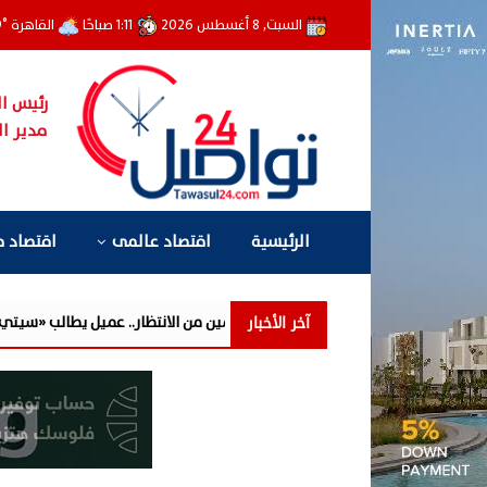
السبت, 8 أغسطس 2026
1:11 صباحًا
القاهرة
°
9
رئيس ال
مدير ال
الرئيسية
اقتصاد عالمى
اقتصاد 
آخر الأخبار
وّل إلى عامين من الانتظار.. عميل يطالب «سيتي إيدج» بتوضيح أسباب تأخر التس