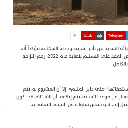
Telegram
طباعة
ئه الشديد من تأخر تسليم وحدته السكنية، مؤكداً أنه
تعاقد مع الشركة في مارس 2018، بينما ينص العقد على التسليم بنهاية عام 2022، رغم التزامه
الكامل.
حقاتها «على داير المليم»، إلا أن المشروع لم يتم
فسار عن موعد التسليم يتم إبلاغه بأن الاستلام قد يكون