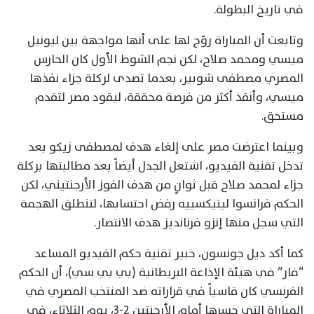
في تاريخ البطولة.
وتابعت أن المباراة روّج لها على أنها مواجهة بين ليونيل
ميسي ومحمد صلاح، لكن نجم الشوط الأول كان الحارس
المصري مصطفى شوبير، بعدما تصدى لركلة جزاء نفذها
ميسي، وأنقذ أكثر من فرصة محققة، ليقود مصر لتقدم
مستحق.
وبينما اعترضت مصر على إلغاء هدف لمصطفى زيكو بعد
تدخل تقنية الفيديو، اشتعل الجدل أيضاً بعد مطالبتها بركلة
جزاء لمحمد صلاح قبل ثوانٍ من هدف الفوز الأرجنتيني، لكن
الحكم فرانسوا ليتيكسييه رفض احتسابها، لتنطلق الهجمة
التي سجل منها إنزو فرنانديز هدف الانتصار.
كما أكد ديل جونسون، خبير تقنية حكم الفيديو المساعد
“فار” في هيئة الإذاعة البريطانية (بي بي سي)، أن الحكم
الفرنسي كان قاسياً في قراراته ضد المنتخب المصري في
المباراة التي خسرها أمام الأرجنتين 2-3، يوم الثلاثاء، في