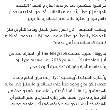
فرانسوا ليتكسير، بعد مراجعة الفار، والسبب؟ الهجمة
المرتدة إثر خطأ ارتُكب على الجانب الآخر من الملعب، بعد أن
داس مروان عطية على قدم ليساندرو مارتينيز.
وعلقت الصحيفة: “كان القرار مثيرًا للجدل وقابلًا للتأويل نظرًا
لبُعد مكان الخطأ عن خط المرمى، وما إذا كانت قوة الاحتكاك
كافية لاحتسابه خطأ من عدمه”.
بدورها، اعتبرت صحيفة The Telegraph أن المباراة تعد من
أبرز مواجهات كأس العالم 2026، لما شهدته من إثارة
وأهداف متأخرة وقرارات تحكيمية أثارت الجدل.
وأشارت الشبكة الأرجنتينية “Tyc” إلى قرار الحكم بإلغاء
هدف زيكو بداعٍ وجود خطأ على ليساندرو مارتينيز في بداية
الهجمة، وأن الفار أنقذ الأرجنتين أمام مصر في واحدة من
أكثر مباريات دور الستة عشر إثارة للجدل، واعتبر الحكم أن
الهدف خطأ بسبب دوسة طفيفة، في أكبر واقعة جدلية