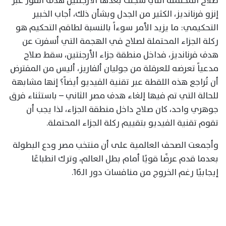
صلاح المحتملة التي سجلت بعدها الأرجنتين هدف الفوز عبر
إنزو فرنانديز، الكثير من الجدل وبشأن ذلك، أجاب الخبير
التحكيمي: ما يزيد الأمر سوءاً بالنسبة لطاقم التحكيم هو
ركلة الجزاء المحتملة لصلاح في الهجمة التي أسفرت عن
هدف فرنانديز، فداخل منطقة جزاء الأرجنتين، سقط صلاح
مدعياً تعرضه للعرقلة من جوليان ألفاريز، أليس من المفترض
أن تُراجع هذه اللقطة عبر تقنية الفيديو أيضاً؟ إنها مشابهة
للحالة التي تم فيها إلغاء هدف مصر الثاني – باستثناء فرق
جوهري واحد، كان صلاح داخل منطقة الجزاء، لذا يجب أن
تقوم تقنية الفيديو بتقييم ركلة الجزاء المحتملة.
وأجمعت الصحف العالمية على أن منتخب مصر ودع البطولة
بعدما قدم عرضًا قويًا أمام بطل العالم، وترك انطباعًا
إيجابيًا رغم الخروج من منافسات دور الـ16.