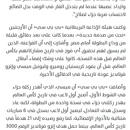
وازداد غضبها عندما لم يتدخل الفار في الوقت بدل الضائع
لاحتساب ضربة جزاء لصلاح”.
وكتبت هيئة الإذاعة البريطانية «بي بي سي» أن الأرجنتين
«نجت من صدمة جديدة»، بعدما كانت على بعد دقائق قليلة
من وداع البطولة أمام مصر. وأشارت إلى أن الفراعنة، الذين
لم يسبق لهم تحقيق أي فوز في تاريخ مشاركاتهم بكأس
العالم قبل هذه النسخة، كانوا على وشك إقصاء أبطال
العالم، قبل أن يقود كريستيان روميرو وليونيل ميسي وإنزو
فرنانديز عودة تاريخية في الدقائق الأخيرة.
وأضافت «بي بي سي» أن ميسي، الذي أهدر ركلة جزاء
في الشوط الأول، أصبح أول لاعب في تاريخ كأس العالم
يهدر ركلتي جزاء في نسخة واحدة من البطولة، لكنه عاد
وسجل هدف التعادل، ليصبح أول لاعب يسجل في 6 مباريات
متتالية بالأدوار الإقصائية، كما رفع رصيده إلى 21 هدفاً في
تاريخ كأس العالم، بينما حمل هدف إنزو فرنانديز الرقم 3000