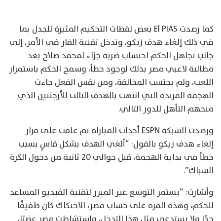
كما رصدت El PIAS بعض لقطات التحكيم المثيرة للجدل بما
في ذلك إلغاء هدف زيكو، وتدخل تقنية الفار في الأمر، إلى
جانب تجاهل الحكم احتساب ضربة جزاء لمحمد صلاح بعد
مطالبة لاعبي مصر بذلك لوجود خطأ، وسمح الحكم باستمرار
اللعب، ولم يحتسب المخالفة، ومن نفس الفعل جاءت
الهجمة المرتدة التي انتهت بالهدف الثالث للأرجنتين الذي
منحهم التأهل للدور التالي.
ورصدت الشبكة ESPN أحداث المباراة ثم علقت على قرار
إلغاء هدف زيكو بالقول: “ألغي الهدف بشكل قاسٍ بسبب
خطأ في بداية الهجمة، قبل حوالي 20 ثانية من دخول الكرة
الشباك”.
وأشارت: “يستمر التوسع غير المبرر لتقنية الفيديو المساعد
للحكم، وهذه المرة على حساب مصر، الاحتكاك كان طفيفًا
جدًا ولا يستدعي مثل هذا التدخل، واستشاطت مصر غضبًا،