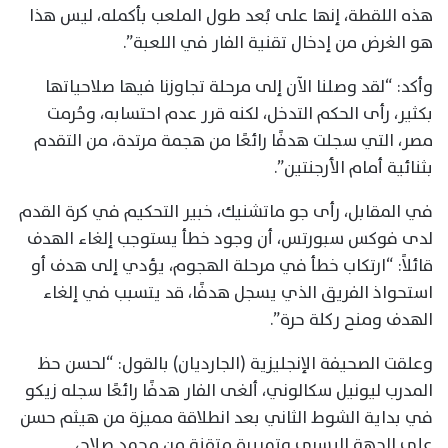
هذه اللقطة، إنها على بُعد طول الملعب بأكمله، ليس هذا
هو الغرض من إدخال تقنية الفار في اللعبة”.
وأكد: “لقد وصلنا الآن إلى مرحلة تجاوزنا فيها صلاحياتها
بكثير، رأى الحكم التدخل، لكنه قرر عدم احتسابه، وحُرمت
مصر، التي سجلت هدفًا رائعًا من هجمة مرتدة، من التقدم
بثنائية أمام الأرجنتين”.
في المقابل، رأى جو ماتشنيك، خبير التحكيم في كرة القدم
لدى فوكس سبورتس، أن وجود خطأ يستوجب إلغاء الهدف
قائلاً: “ارتكاب خطأ في مرحلة الهجوم، يؤدي إلى هدف أو
استحواذ الفريق الذي يسجل هدفًا، قد يتسبب في إلغاء
الهدف ومنح ركلة حرة”.
وعلقت الصحيفة الإنجليزية (الجارديان) بالقول: “لحسن حظ
المدرب ليونيل سكالوني، ألغى الفار هدفًا رائعًا سجله زيكو
في بداية الشوط الثاني بعد انطلاقة مميزة من هيثم حسن
على الجهة اليسرى وتمريرة متقنة من محمد صلاح،