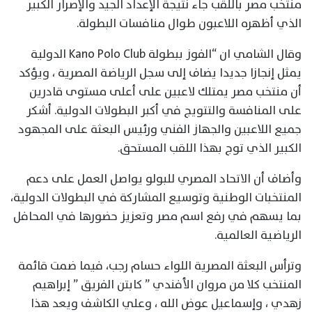
منتخب مصر باللقب جاء نتيجة الإعداد الجيد والإصرار الكبير
الذي أظهره اللاعبون طوال منافسات البطولة.
وقال الشامي ان “الفوز ببطولة Kano Polo Club الدولية
يمثل إنجازا جديدا يضاف إلى سجل الرياضة المصرية ، ويؤكد
أن منتخب مصر يمتلك لاعبين على أعلى مستوى قادرين
على المنافسة والتتويج في أكبر البطولات الدولية. أشكر
جميع اللاعبين والجهاز الفني ورئيس البعثة على المجهود
الكبير الذي توج بهذا اللقب المستحق.
وأضاف أن الاتحاد المصري للبولو يواصل العمل على دعم
المنتخبات الوطنية وتوسيع المشاركة في البطولات الدولية،
بما يسهم في رفع اسم مصر وتعزيز حضورها في المحافل
الرياضية العالمية.
وترأس البعثة المصرية اللواء حسام رجب، فيما ضمت قائمة
المنتخب كلا من مروان الأفندي ” كابتن الفريق ” إبراهيم
زهدي ، وإسماعيل عوض الله ، وعلي الكاشف ويعد هذا