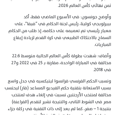
ثمن نهائي كأس العالم 2026.
وأوضح جونسون: في الأسبوع الماضي فقط، أكد
بييرلويجي كولينا، رئيس لجنة الحكام في “فيفا”، على
معيار رئيسي تم تعميمه على حكامه، إذ طلب من الحكام
السماح بالاحتكاك الطبيعي في كرة القدم لزيادة إيقاع
المباريات.
وأضاف: شهدت بطولة كأس العالم الحالية متوسط 22.6
مخالفة في المباراة الواحدة، مقارنة بـ 25 في 2022 و27
في 2018.
وتسبب الحكم الفرنسي فرانسوا ليتيكسيه في جدل واسع
بسبب الاستعانة بتقنية حكم الفيديو المساعد (فار) ليحتسب
مخالفة لمنتخب الأرجنتين تسببت في إلغاء هدف لمنتخب
مصر في الشوط الثاني، والنتيجة تشير لتقدم (الفراعنة)
بنتيجة 1 – صفر، كما لم يعد إلى ذات التقنية في ركلة جزاء