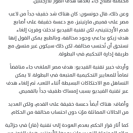
محتملة لصلاح جاء بعدها هدف الفوز للأرجنتين.
وعن ذلك، قال جونسون: كان هناك شد خفيف جداً من لاعب
مصر على قميص مارتينيز، مع دعسة خفيفة على أصابع
قدم الأرجنتيني، لكن تقنية الفيديو تدخلت وقررت إلغاء
هدف زيكو بداعي وجود مخالفة، وبالطبع يمكن القول إنها
تستحق أن تُحتسب مخالفة، لكن ذلك سيكون غير متسق مع
طريقة إدارة التحكيم في البطولة.
وأردف خبير تقنية الفيديو: هدف مصر الملغى جاء مناقضاً
تماماً للمعايير التحكيمية المتبعة في البطولة. لا يمكن
التساهل مع الاحتكاكات البسيطة أثناء اللعب، ثم إلغاء هدف
عبر تقنية الفيديو بسبب إمساك طفيف جداً بالقميص.
وأضاف: هناك أيضاً دعسة خفيفة على القدم، ولكن العديد
من الحالات المماثلة مرّت دون احتساب مخالفة من الحكام.
كما أثار قرار الحكم بعدم العودة إلى تقنية (فار) في جزائية