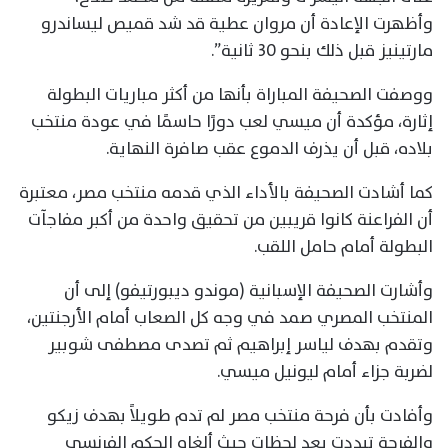
وأظهرت الإعادة أن مروان عطية قد شد قميص ليساندرو
مارتينيز قبل ذلك بنحو 30 ثانية”.
ووصفت الصحيفة المباراة بأنها من أكثر مباريات البطولة
إثارة، مؤكدة أن ميسي لعب دورًا حاسمًا في عودة منتخب
بلاده، قبل أن يذرف الدموع عقب صافرة النهاية.
كما أشادت الصحيفة بالأداء الذي قدمه منتخب مصر، معتبرة
أن الفراعنة كانوا قريبين من تحقيق واحدة من أكبر مفاجآت
البطولة أمام حامل اللقب.
وأشارت الصحيفة الإسبانية (موندو ديبورتيفو) إلى أن
المنتخب المصري صمد في وجه كل الصعاب أمام الأرجنتين،
وتقدم بهدف لياسر إبراهيم ثم تصدى مصطفى شوبير
لضربة جزاء أمام ليونيل ميسي.
وأفادت بأن فرحة منتخب مصر لم تدم طويلاً بهدف زيكو
والفرحة تبددت بعد لحظات حيث ألغاه الحكم الفرنسي