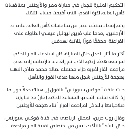
التحكيم المثيرة للجدل في مباراة مصر والأرجنتين بمنافسات
كأس العالم لكرة القدم، التي أقيمت مساء الثلاثاء.
وتم إقصاء منتخب مصر من منافسات كأس العالم على يد
الأرجنتين، بعدما قلب فريق ليونيل ميسي الطاولة على
الفراعنة، محققًا فوزًا بثلاثية لهدفين.
أكثر ما أثار الجدل خلال المباراة، كان استدعاء الفار للحكم
لمراجعة هدف زيكو، الذي تم إلغاءه، بالإضافة إلى عدم
مراجعة الفار لضربة جزاء محتملة لصالح محمد صلاح، انتهت
بهجمة للأرجنتين سُجل منها هدف الفوز والتأهل.
حيث علقت “فوكس سبورتس” بالقول إن هناك جدلاً حول ما
إذا كانت تقنية الفيديو المساعد للحكم (فار) قد تجاوزت
صلاحياتها بالتدخل لمراجعة القرار أثناء هجمة للأرجنتين.
وقال روب جرين، المحلل الرياضي في قناة فوكس سبورتس،
خلال البث: “بالتأكيد، ليس من اختصاص تقنية الفار مراجعة