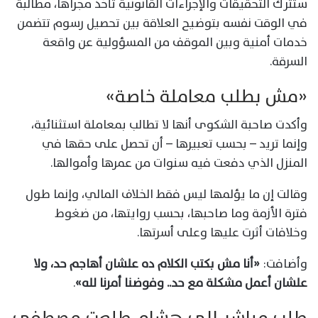
ستترك التحقيقات والإجراءات القانونية تأخذ مجراها، مطالبة
في الوقت نفسه بتوضيح العلاقة بين تحصيل رسوم تتضمن
خدمات أمنية وبين الموقف من المسؤولية عن واقعة
السرقة.
«مش بطلب معاملة خاصة»
وأكدت صاحبة الشكوى أنها لا تطالب بمعاملة استثنائية،
وإنما تريد – بحسب تعبيرها – أن تحصل على حقها في
المنزل الذي دفعت فيه سنوات من عمرها وأموالها.
وقالت إن ما يؤلمها ليس فقط الخلاف المالي، وإنما طول
فترة الأزمة وما صاحبها، بحسب روايتها، من ضغوط
وخلافات أثرت عليها وعلى أسرتها.
وأضافت:
«أنا مش بكتب الكلام ده علشان أهاجم حد، ولا
علشان أعمل مشكلة مع حد.. وفوضنا أمرنا لله»
.
طلب مباشر إلى هشام طلعت مصطفى