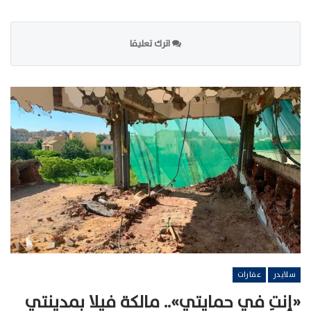
اترك تعليقا
سلايدر
عقارات
«إنتِ في حمايتي».. مالكة فيلا بمدينتي