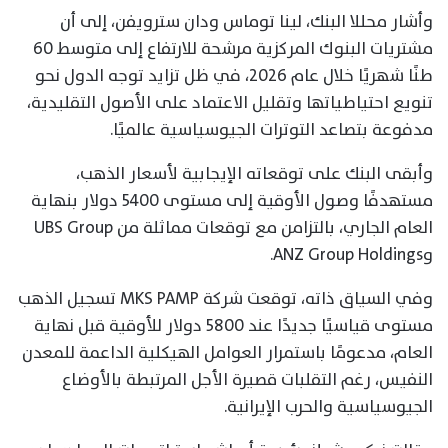
وأشار محللا البنك، لينا توماس ودان سترويفن، إلى أن
مشتريات البنوك المركزية مرشحة للارتفاع إلى متوسط 60
طنًا شهريًا خلال عام 2026، في ظل تزايد توجه الدول نحو
تنويع احتياطياتها وتقليل الاعتماد على الأصول التقليدية،
مدفوعة بتصاعد التوترات الجيوسياسية عالميًا.
وأبقى البنك على توقعاته الإيجابية لأسعار الذهب،
مستهدفًا وصول الأوقية إلى مستوى 5400 دولار بنهاية
العام الجاري، بالتزامن مع توقعات مماثلة من UBS Group
وANZ Group Holdings.
وفي السياق ذاته، توقعت شركة MKS PAMP تسجيل الذهب
مستوى قياسيًا جديدًا عند 5800 دولار للأوقية قبل نهاية
العام، مدعومًا باستمرار العوامل الهيكلية الداعمة للمعدن
النفيس، رغم التقلبات قصيرة الأجل المرتبطة بالأوضاع
الجيوسياسية والحرب الإيرانية.