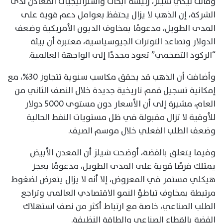
وقالت نيكي شيلز، رئيسة أبحاث واستراتيجيات المعادن لدى
الشركة، إن الذهب لا يزال يحتفظ بعوامل دعم قوية على
المدى الطويل، مدعومًا بمخاوف الديون الأمريكية وضعف
الدولار وتصاعد التوترات الجيوسياسية، معتبرة أن بيئة
“الركود التضخمي” تعود مجددًا إلى الواجهة العالمية.
وأضافت أن الذهب قد يحقق مكاسب سنوية تتجاوز 30%، مع
إمكانية تسجيل قمم تاريخية جديدة خلال النصف الثاني من
العام، مشيرة إلى أن الأسعار دون مستوى 5000 دولار
للأوقية لا تزال مقبولة في ظل مستويات النفط الحالية
وضعف الطلب الفعلي خلال موسم الصيف.
وفيما يتعلق بالفضة، أوضحت شيلز أن المعدن الأبيض
يمتلك فرصًا قوية على المدى الطويل، مدعومًا بعجز
هيكلي مستمر في المعروض، إلا أنه لا يزال يتعرض لضغوط
مرتبطة بمخاوف تباطؤ النمو الاقتصادي العالمي وتراجع
الطلب الصناعي، خاصة مع ارتباط أكثر من نصف استهلاك
الفضة بالقطاع الصناعي والطاقة النظيفة.