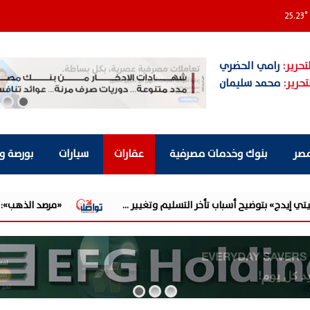
25.23
°
تحرير:
رامي الحضري
تحرير:
محمد سليمان
مصر
بنوك وخدمات مصرفية
عقارات
سيارات
بورصة و
سليم وتغيير ...
«مرصد الذهب»: 130 جنيهًا قفزة في أسعار الذهب.. وبيانات الوظائف الأمريكية الضعيفة تدفع الأوقية لأقوى ...