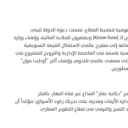
قومية لتنشيط القطاع، تضمنت دعوة الدولة لتبني
الكفاءات الشابة من المطورين الذين يمتلكون الـ (Know-how) ويفتقرون للملاءة المالية، وإنشاء وزارة
افة إلى مقترح عالمي لاستغلال القيمة التسويقية
يمية باسمه في العاصمة الإدارية والترويج للمشروع في
 إلى ممشى عالمي للنجوم، وإنشاء أكبر “أوتليت مول”
مطورين.
حكاية عقار” المذاع عبر قناة النهار، بالفكر
رة الأزمات وقدرته على تحريك ركود الأسواق؛ مؤكداً أن
 التميز والترقي في قطاع التطوير العقاري.