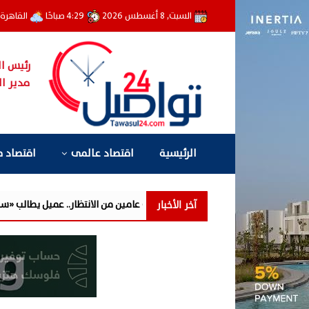
السبت, 8 أغسطس 2026
4:29 صباحًا
القاهرة
رئيس ال
مدير ال
الرئيسية
اقتصاد عالمى
اقتصاد 
آخر الأخبار
تحوّل إلى عامين من الانتظار.. عميل يطالب «سيتي إيدج» بتوضيح أسباب تأخر الت