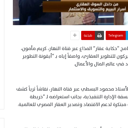
Telegram
طباعة
“حكاية عقار” المذاع عبر قناة النهار، كريم مأمون،
ون للتطوير العقاري، واصفاً إياه بـ “أيقونة التطوير
 في عالم المال والأعمال.
تاذ محمود البسطي عبر قناة النهار، نقاشاً ثرياً كشف
فة الإدارة التنفيذية، بجانب استعراضه لـ “خريطة
تكرة لدعم الاقتصاد وتصدير العقار المصري للعالمية.