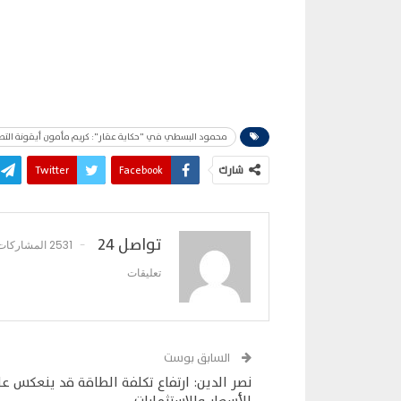
محمود البسطي في "حكاية عقار": كريم مأمون أيقونة التطوي
شارك
Facebook
Twitter
تواصل 24
2531 المشاركات
تعليقات
السابق بوست
نصر الدين: ارتفاع تكلفة الطاقة قد ينعكس ع