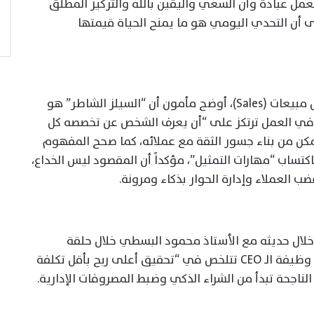
مل عبادة وأن السعي واليقين بالله والتركيز المطلق
لى أن التحدي اليومي هو ما يمنح الحياة قيمتها
وعن مسيرته التي بدأها من الصفر كمسؤول مبيعات (Sales)، أوضح مأمون أن “السيلز الشاطر” هو
 في العمل ترتكز على “أن يعرف الشخص عن تخصصه كل
كن من بناء جسور الثقة مع عملائه، كما صحح المفهوم
اكتساب “مهارات التمثيل”، مؤكداً أن المقصود ليس الخداع،
 العملاء وإدارة الحوار بذكاء ومرونة.
 خلال حديثه مع الأستاذ محمود البسطي خلال حلقة
“حكاية عقار” المذاع عبر قناة النهار، إلى أن وظيفة الـ CEO تتلخص في “تحقيق أعلى ربح بأقل تكلفة
 الناجحة تبدأ من الشراء الذكي وضبط المصروفات الإدارية.