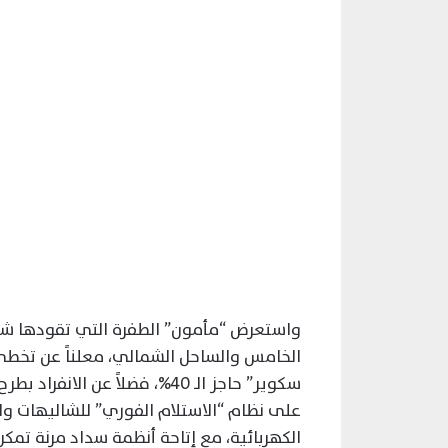
واستعرض “مأمون” الطفرة التي تقودها شر
الخامس والساحل الشمالي، معلناً عن تخطي
سكوير” حاجز الـ 40%، فضلاً ع
على نظام “الاستلام الفوري” للشاليهات وا
الكهربائية، مع إتاحة أنظمة سداد مرنة تمك