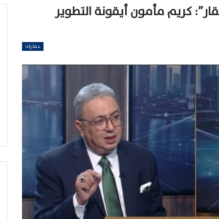
ر”: كريم مأمون أيقونة التطوير
عقارات