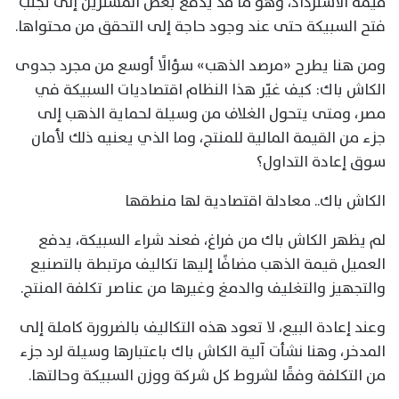
قيمة الاسترداد، وهو ما قد يدفع بعض المشترين إلى تجنب
فتح السبيكة حتى عند وجود حاجة إلى التحقق من محتواها.
ومن هنا يطرح «مرصد الذهب» سؤالًا أوسع من مجرد جدوى
الكاش باك: كيف غيّر هذا النظام اقتصاديات السبيكة في
مصر، ومتى يتحول الغلاف من وسيلة لحماية الذهب إلى
جزء من القيمة المالية للمنتج، وما الذي يعنيه ذلك لأمان
سوق إعادة التداول؟
الكاش باك.. معادلة اقتصادية لها منطقها
لم يظهر الكاش باك من فراغ، فعند شراء السبيكة، يدفع
العميل قيمة الذهب مضافًا إليها تكاليف مرتبطة بالتصنيع
والتجهيز والتغليف والدمغ وغيرها من عناصر تكلفة المنتج.
وعند إعادة البيع، لا تعود هذه التكاليف بالضرورة كاملة إلى
المدخر، وهنا نشأت آلية الكاش باك باعتبارها وسيلة لرد جزء
من التكلفة وفقًا لشروط كل شركة ووزن السبيكة وحالتها.