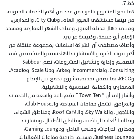
خط 7.
كما يقع المشروع بالقرب من عدد من أهم الخدمات الحيوية،
من بينها مستشفى العبور العام، وCity Club، والمدارس،
ومبنى جهاز مدينة العبور، ومبنى الشهر العقاري، ومسجد
الإمام أبو حنيفة، وكنيسة عرابي.
وأضاف مصطفى أن الشركة استعانت بمجموعة منتقاة من
أكبر بيوت الخبرة والاستشارات الهندسية والمتخصصين في
التصميم وإدارة وتشغيل المشروعات، تضم Sabbour
Consulting، وIncommercial، وArke، وScale Up، وAcadio،
وRECO، بما يضمن تقديم مشروع يجمع بين الإبداع
المعماري والكفاءة الهندسية والتشغيلية.
وأشار إلى أن ” Town Ten ” يضم باقة واسعة من الخدمات
والمرافق، تشمل حمامات السباحة، والـClub House،
واللاجون، والـSky Walk، والـRoof Café، ومناطق الشواء،
وصالة الألعاب الرياضية، ومناطق الأطفال، ومسارات
ومخازن الدراجات، وملعب البادل، وGaming Lounge،
وBusiness Lounge، وسينما خارجية وقاعات للفعاليات.