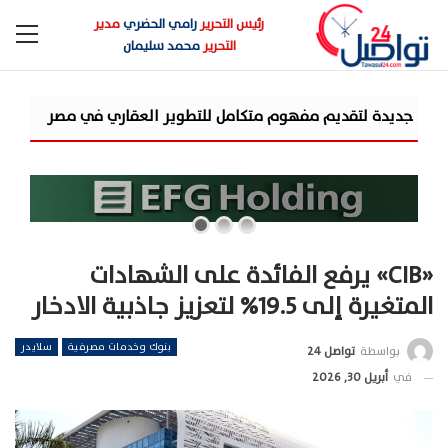
رئيس التحرير
رامي الحضري
مدير
التحرير
محمد سليمان
شركة «AIG» تتعاون مع «CSCEC الصينية» بمشروع «AI Tower» بأعلى المعايير العالمية
«CIB» يرفع الفائدة على الشهادات
المتغيرة إلى 19.5% لتعزيز جاذبية الادخار
بنوك وخدمات مصرفية
سلايدر
بواسطة
تواصل 24
في
أبريل 30, 2026