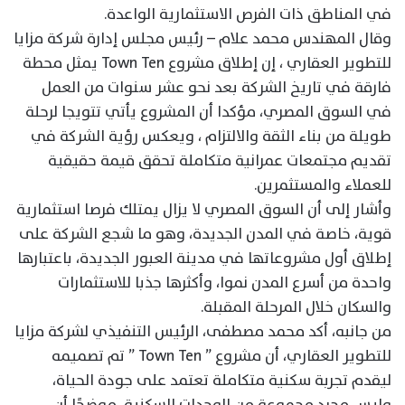
في المناطق ذات الفرص الاستثمارية الواعدة.
وقال المهندس محمد علام – رئيس مجلس إدارة شركة مزايا
للتطوير العقاري ، إن إطلاق مشروع Town Ten يمثل محطة
فارقة في تاريخ الشركة بعد نحو عشر سنوات من العمل
في السوق المصري، مؤكدا أن المشروع يأتي تتويجا لرحلة
طويلة من بناء الثقة والالتزام ، ويعكس رؤية الشركة في
تقديم مجتمعات عمرانية متكاملة تحقق قيمة حقيقية
للعملاء والمستثمرين.
وأشار إلى أن السوق المصري لا يزال يمتلك فرصا استثمارية
قوية، خاصة في المدن الجديدة، وهو ما شجع الشركة على
إطلاق أول مشروعاتها في مدينة العبور الجديدة، باعتبارها
واحدة من أسرع المدن نموا، وأكثرها جذبا للاستثمارات
والسكان خلال المرحلة المقبلة.
من جانبه، أكد محمد مصطفى، الرئيس التنفيذي لشركة مزايا
للتطوير العقاري، أن مشروع ” Town Ten ” تم تصميمه
ليقدم تجربة سكنية متكاملة تعتمد على جودة الحياة،
وليس مجرد مجموعة من الوحدات السكنية، موضحًا أن