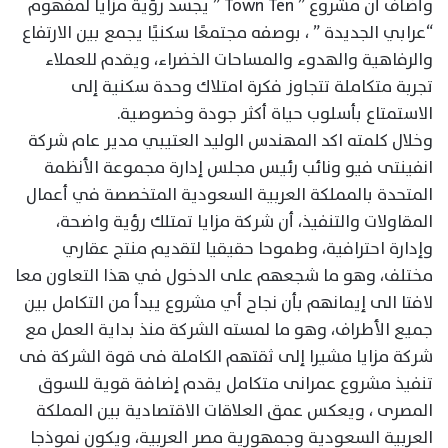
وأضاف أن مشروع ” Town Ten ” يجسد رؤية مزايا لمفهوم
“عرابي الجديدة ” ، بوصفه مجتمعًا سكنيًا يجمع بين الارتفاع
والرفاهية والهدوء والمساحات الخضراء، ويقدم للعملاء
تجربة متكاملة تتجاوز فكرة امتلاك وحدة سكنية إلى
الاستمتاع بأسلوب حياة أكثر جودة وخصوصية.
وخلال كلمته اكد المهندس الوليد العتيبي مدير عام شركة
انفينتى فيو ونائب رئيس مجلس إدارة مجموعة الأنظمة
المتحدة بالمملكة العربية السعودية المتخصصة في أعمال
المقاولات والتنفيذ، أن شركة مزايا تمتلك رؤية واضحة،
وإدارة احترافية، وطموحا حقيقيا لتقديم منتج عقاري
مختلف، وهو ما شجعهم على الدخول في هذا التعاون معا
لافتا الى إيمانهم بأن نجاح أي مشروع يبدأ من التكامل بين
جميع الأطراف، وهو ما لمسته الشركة منذ بداية العمل مع
شركة مزايا مشيرا إلى ثقتهم الكاملة فى قوة الشركة فى
تنفيذ مشروع عمرانى متكامل يقدم إضافة قوية للسوق
المصرى ، ويعكس عمق العلاقات الاقتصادية بين المملكة
العربية السعودية وجمهورية مصر العربية، ويكون نموذجا