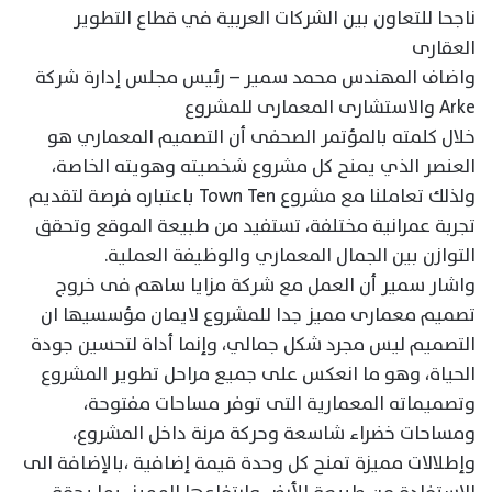
ناجحا للتعاون بين الشركات العربية في قطاع التطوير
العقارى
واضاف المهندس محمد سمير – رئيس مجلس إدارة شركة
Arke والاستشارى المعمارى للمشروع
خلال كلمته بالمؤتمر الصحفى أن التصميم المعماري هو
العنصر الذي يمنح كل مشروع شخصيته وهويته الخاصة،
ولذلك تعاملنا مع مشروع Town Ten باعتباره فرصة لتقديم
تجربة عمرانية مختلفة، تستفيد من طبيعة الموقع وتحقق
التوازن بين الجمال المعماري والوظيفة العملية.
واشار سمير أن العمل مع شركة مزايا ساهم فى خروج
تصميم معمارى مميز جدا للمشروع لايمان مؤسسيها ان
التصميم ليس مجرد شكل جمالي، وإنما أداة لتحسين جودة
الحياة، وهو ما انعكس على جميع مراحل تطوير المشروع
وتصميماته المعمارية التى توفر مساحات مفتوحة،
ومساحات خضراء شاسعة وحركة مرنة داخل المشروع،
وإطلالات مميزة تمنح كل وحدة قيمة إضافية ،بالإضافة الى