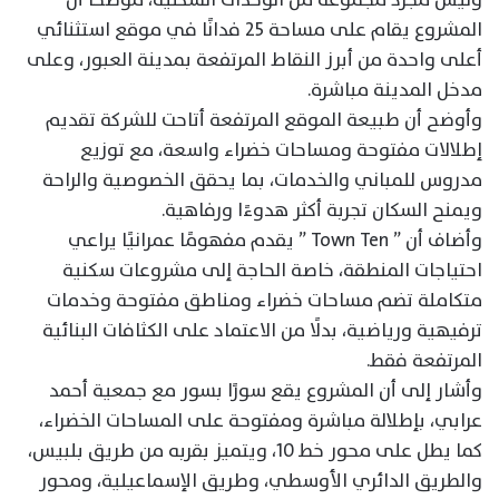
المشروع يقام على مساحة 25 فدانًا في موقع استثنائي
أعلى واحدة من أبرز النقاط المرتفعة بمدينة العبور، وعلى
مدخل المدينة مباشرة.
وأوضح أن طبيعة الموقع المرتفعة أتاحت للشركة تقديم
إطلالات مفتوحة ومساحات خضراء واسعة، مع توزيع
مدروس للمباني والخدمات، بما يحقق الخصوصية والراحة
ويمنح السكان تجربة أكثر هدوءًا ورفاهية.
وأضاف أن ” Town Ten ” يقدم مفهومًا عمرانيًا يراعي
احتياجات المنطقة، خاصة الحاجة إلى مشروعات سكنية
متكاملة تضم مساحات خضراء ومناطق مفتوحة وخدمات
ترفيهية ورياضية، بدلًا من الاعتماد على الكثافات البنائية
المرتفعة فقط.
وأشار إلى أن المشروع يقع سورًا بسور مع جمعية أحمد
عرابي، بإطلالة مباشرة ومفتوحة على المساحات الخضراء،
كما يطل على محور خط 10، ويتميز بقربه من طريق بلبيس،
والطريق الدائري الأوسطي، وطريق الإسماعيلية، ومحور