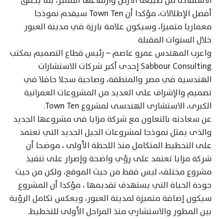
الاستفادة من طبيعة الأرض وارتفاعها المميز، بما يحقق
أفضل الإطلالات، مؤكدا أن Town Ten سيقدم نموذجا
معماريا متميزا، وسيكون علامة بارزة في مدينة العبور
خلال السنوات المقبلة
واعرب المهندس عمرو عاصم – رئيس قطاع التصميم بمكتب
Sabbour Consulting إحدى أكبر شركات الاستشارات
الهندسية في مصر والمنطقة، وصاحبة سجلا حافلا في
تصميم والإشراف على العديد من المشروعات العمرانية
الكبرى، الاستشارى الهندسى لمشروع Town Ten.
عن سعادته بالتعاون مع شركة مزايا فى مشروعها الجديد
والذى يمثل نموذجا لمشروعات الجيل الجديد التي تعتمد
على التخطيط المتكامل منذ اللحظة الأولى ، موضحا أن
شركة مزايا تعتمد على رؤي واضحة وإصرار على تنفيذ
مشروع مختلف، ليس فقط من حيث الموقع، ولكن من حيث
جودة الحياة التي يستهدف تقديمها ، مؤكدا أن المشروع
سيكون إضافة متميزة لمدينة العبور، ويعكس تكامل الرؤية
بين المطور والاستشاري منذ المراحل الأولى للتخطيط.