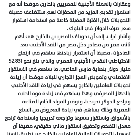
وعقارات بالعملة الأجنبية للمصريين بالخارج، موضحا أنه مع
استمرار تقديم المزيد من المحفزات لهم ستتضاعف حصيلة
التحويلات خلال الفترة المقبلة خاصة مع استدامة استقرار
سعر صرف الدولار في البنوك .
وأشار غراب، إلى أن تحويلات المصريين بالخارج هي أهم
ثاني مصر من مصادر دخل مصر من النقد الأجنبي بعد
الصادرات، مضيفا أن استمرار زيادتها ساهم في ارتفاع
الاحتياطي النقدي الأجنبي المصري والذي بلغ نحو 52.831
مليار دولار بنهاية مارس الماضي، ما ساهم في الاستقرار
الاقتصادي وتعويض العجز التجاري للبلاد، موضحا أن زيادة
تحويلات العاملين بالخارج يسهم في زيادة النقد الأجنبي
بالجهاز المصرفي وهذا يساهم في زيادة قوة الجنيه
وتراجع الدولار تدريجيا، وتوفير المواد الخام للصناعة
المصرية وذلك يساهم في زيادة المعروض من السلع
بالأسواق واستقرار سعرها وتراجعه تدريجيا واستدامة تراجع
معدل التضخم وتحقيق استقرار مالي حقيقي، مضيفا أن
تسهيل التحويلات المالية للعاملين بالخارج عبر تطبيق إنستا