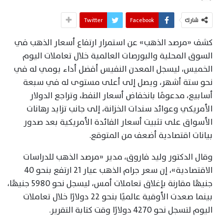
شارك
Facebook
Twitter
كشف «مرصد الذهب» عن استمرار ارتفاع أسعار الذهب في
السوق المحلية والبورصات العالمية خلال تعاملات اليوم
الخميس، ليسجل المعدن النفيس أفضل أداء يومي له في
نحو ستة أشهر، ويصل إلى أعلى مستوى له في سبعة
أسابيع، مدعومًا بانخفاض أسعار النفط، وتراجع الدولار
الأمريكي وعوائد سندات الخزانة، إلى جانب تزايد رهانات
الأسواق على تثبيت أسعار الفائدة الأمريكية بعد صدور
بيانات اقتصادية أضعف من المتوقع.
وقال الدكتور وليد فاروق، مدير «مرصد الذهب للدراسات
الاقتصادية»، إن سعر جرام الذهب عيار 21 ارتفع بنحو 40
جنيهًا مقارنة بإغلاق تعاملات أمس، ليسجل نحو 5980 جنيهًا،
بينما صعدت الأوقية عالميًا بنحو 22 دولارًا خلال تعاملات
اليوم لتسجل نحو 4270 دولارًا وقت كتابة التقرير.