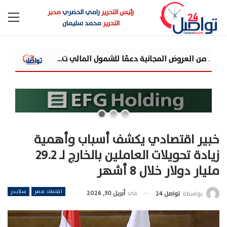
رئيس التحرير
رامي الحضري
مدير
التحرير
محمد سليمان
 للشمول المالي ت...
«مرصد الذهب»: الذهب عند أعلى مستوى في 7 أسابيع.. والدولار يحد من انتقال ال
خبير اقتصادي يكشف أسباب وأهمية
زيادة تحويلات العاملين بالخارج لـ 29.2
مليار دولار خلال 8 أشهر
اقتصاد مصر
سلايدر
في
أبريل 30, 2026
بواسطة
تواصل 24