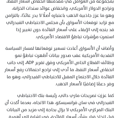
بمجموعة من العوامل في مقدمتها انخفاض أسعار النفط،
وتراجع الدولار الأمريكي، وانخفاض عوائد سندات الخزانة،
وهو ما عزز جاذبية الذهب باعتباره أصلًا لا يدر عائدًا، بالتزامن
مع تزايد توقعات الأسواق بأن مجلس الاحتياطي الفيدرالي
قد يتجه إلى الإبقاء على أسعار الفائدة دون تغيير إذا
استمرت مؤشرات تباطؤ الاقتصاد الأمريكي.
وأضاف أن الأسواق أعادت تسعير توقعاتها لمسار السياسة
النقدية الأمريكية عقب صدور بيانات أظهرت تباطؤ نمو
وظائف القطاع الخاص الأمريكي وفق تقرير ADP، إلى جانب
انخفاض أسعار النفط، ما أدى إلى تراجع احتمالات رفع أسعار
الفائدة خلال الاجتماع المقبل للاحتياطي الفيدرالي، وهو ما
وفر دعمًا إضافيًا لأسعار الذهب.
كما عززت تصريحات ماري دالي، رئيسة بنك الاحتياطي
الفيدرالي في سان فرانسيسكو، هذا الاتجاه، بعدما أكدت أن
البنك المركزي الأمريكي لا يزال بحاجة إلى مزيد من البيانات
قبل اتخاذ قرار بشأن أسعار الفائدة، في إشارة إلى أهمية