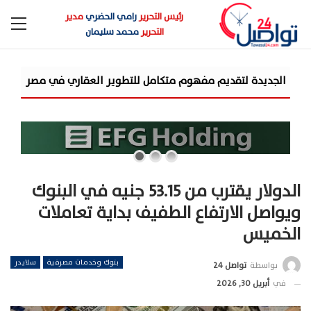
رئيس التحرير
رامي الحضري
مدير
التحرير
محمد سليمان
شركة «AIG» تتعاون مع «CSCEC الصينية» بمشروع «AI Tower» بأعلى المعايير العالمية
الدولار يقترب من 53.15 جنيه في البنوك
ويواصل الارتفاع الطفيف بداية تعاملات
الخميس
بنوك وخدمات مصرفية
سلايدر
بواسطة
تواصل 24
في
أبريل 30, 2026