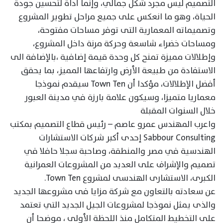
التصميم ليس مجرد شكل جمالي، وإنما أداة لتحسين جودة
الحياة، وهو ما انعكس على جميع مراحل تطوير المشروع
وتصميماته المعمارية التى توفر مساحات مفتوحة،
ومساحات خضراء شاسعة وحركة مرنة داخل المشروع،
وإطلالات مميزة تمنح كل وحدة قيمة إضافية ،بالإضافة الى
الاستفادة من طبيعة الأرض وارتفاعها المميز، بما يحقق
أفضل الإطلالات، مؤكدا أن Town Ten سيقدم نموذجا
معماريا متميزا، وسيكون علامة بارزة في مدينة العبور
خلال السنوات المقبلة
واعرب المهندس عمرو عاصم – رئيس قطاع التصميم بمكتب
Sabbour Consulting إحدى أكبر شركات الاستشارات
الهندسية في مصر والمنطقة، وصاحبة سجلا حافلا في
تصميم والإشراف على العديد من المشروعات العمرانية
الكبرى، الاستشارى الهندسى لمشروع Town Ten.
عن سعادته بالتعاون مع شركة مزايا فى مشروعها الجديد
والذى يمثل نموذجا لمشروعات الجيل الجديد التي تعتمد
على التخطيط المتكامل منذ اللحظة الأولى ، موضحا أن