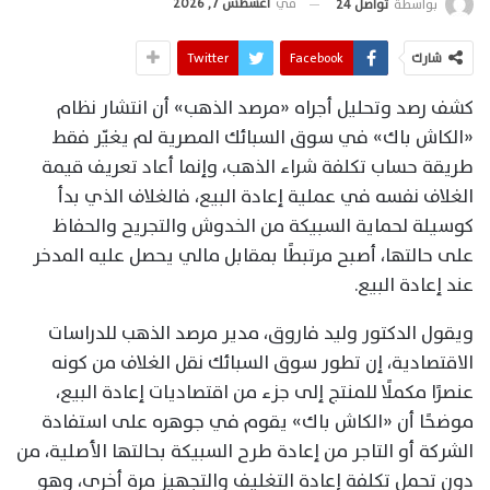
في
أغسطس 7, 2026
بواسطة
تواصل 24
شارك
Facebook
Twitter
كشف رصد وتحليل أجراه «مرصد الذهب» أن انتشار نظام
«الكاش باك» في سوق السبائك المصرية لم يغيّر فقط
طريقة حساب تكلفة شراء الذهب، وإنما أعاد تعريف قيمة
الغلاف نفسه في عملية إعادة البيع، فالغلاف الذي بدأ
كوسيلة لحماية السبيكة من الخدوش والتجريح والحفاظ
على حالتها، أصبح مرتبطًا بمقابل مالي يحصل عليه المدخر
عند إعادة البيع.
ويقول الدكتور وليد فاروق، مدير مرصد الذهب للدراسات
الاقتصادية، إن تطور سوق السبائك نقل الغلاف من كونه
عنصرًا مكملًا للمنتج إلى جزء من اقتصاديات إعادة البيع،
موضحًا أن «الكاش باك» يقوم في جوهره على استفادة
الشركة أو التاجر من إعادة طرح السبيكة بحالتها الأصلية، من
دون تحمل تكلفة إعادة التغليف والتجهيز مرة أخرى، وهو