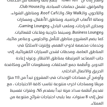
وأشار إلى أن ” Town Ten ” يضم باقة واسعة من الخدمات
والمرافق، تشمل حمامات السباحة، والـClub House،
واللاجون، والـSky Walk، والـRoof Café، ومناطق الشواء،
وصالة الألعاب الرياضية، ومناطق الأطفال، ومسارات
ومخازن الدراجات، وملعب البادل، وGaming Lounge،
وBusiness Lounge، وسينما خارجية وقاعات للفعاليات.
كما يضم المشروع مناطق للتأمل والجلوس، وعناصر مائية،
وخدمات مخصصة لذوي الهمم، وإنترنت لاسلكيًا في
المناطق العامة، ومحطات لشحن السيارات الكهربائية، إلى
جانب المصاعد المرتبطة بمناطق الانتظار، وغرف إعادة
التدوير، وأنظمة جمع المخلفات، ومنظومات الأمن ومكافحة
الحريق والاتصال الداخلي.
وأوضح أن مساحات الوحدات في المشروع تبدأ من ١١٣ مترًا
مربعًا ومساحات اخرى متنوعة تناسب كافة الاحتياجات ، مع
تقديم أنظمة سداد مرنة تبدأ بمقدم 5%، وفترات تقسيط
تصل إلى 8 سنوات، بما يلبي احتياجات شرائح متنوعة من
العملاء.