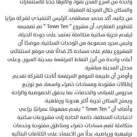
واحدة من أسرع المدن نموا، وأكثرها جذبا للاستثمارات
والسكان خلال المرحلة المقبلة.
من جانبه، أكد محمد مصطفى، الرئيس التنفيذي لشركة مزايا
للتطوير العقاري، أن مشروع ” Town Ten ” تم تصميمه
ليقدم تجربة سكنية متكاملة تعتمد على جودة الحياة،
وليس مجرد مجموعة من الوحدات السكنية، موضحًا أن
المشروع يقام على مساحة 25 فدانًا في موقع استثنائي
أعلى واحدة من أبرز النقاط المرتفعة بمدينة العبور، وعلى
مدخل المدينة مباشرة.
وأوضح أن طبيعة الموقع المرتفعة أتاحت للشركة تقديم
إطلالات مفتوحة ومساحات خضراء واسعة، مع توزيع
مدروس للمباني والخدمات، بما يحقق الخصوصية والراحة
ويمنح السكان تجربة أكثر هدوءًا ورفاهية.
وأضاف أن ” Town Ten ” يقدم مفهومًا عمرانيًا يراعي
احتياجات المنطقة، خاصة الحاجة إلى مشروعات سكنية
متكاملة تضم مساحات خضراء ومناطق مفتوحة وخدمات
ترفيهية ورياضية، بدلًا من الاعتماد على الكثافات البنائية