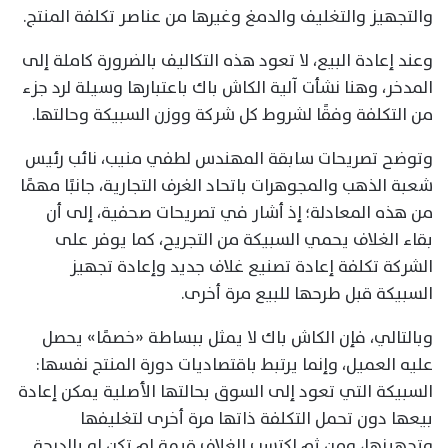
والتجهيز والتغليف والدمغ وغيرها من عناصر تكلفة المنتج.
وعند إعادة البيع، لا تعود هذه التكاليف بالضرورة كاملة إلى
المدخر، وهنا نشأت آلية الكاش باك باعتبارها وسيلة لرد جزء
من التكلفة وفقًا لشروط كل شركة ووزن السبيكة وحالتها.
وتوضح تصريحات سابقة المهندس لطفي منيب، نائب رئيس
شعبة الذهب والمجوهرات باتحاد الغرف التجارية، جانبًا مهمًا
من هذه المعادلة؛ إذ أشار في تصريحات صحفية، إلى أن
بقاء الغلاف يحمي السبيكة من التجريح، كما يوفر على
الشركة تكلفة إعادة تصنيع غلاف جديد وإعادة تجهيز
السبيكة قبل طرحها للبيع مرة أخرى.
وبالتالي، فإن الكاش باك لا يمثل ببساطة «خصمًا» يحصل
عليه العميل، وإنما يرتبط باقتصاديات دورة المنتج نفسها:
السبيكة التي تعود إلى السوق بحالتها الأصلية يمكن إعادة
بيعها دون تحمل التكلفة ذاتها مرة أخرى لتغليفها
وتجهيزها، ومن ثم اكتسب الغلاف قيمة لم تكن له بالدرجة