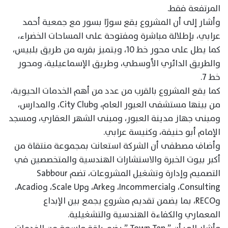
المرتفعة فقط.
وأشار إلى أن المشروع يقع سورًا بسور مع جمعية أحمد
عرابي، بإطلالة مباشرة ومفتوحة على المساحات الخضراء،
كما يطل على محور خط 10، ويتميز بقربه من طريق بلبيس،
والطريق الدائري الأوسطي، وطريق الإسماعيلية، ومحور
خط 7.
كما يقع المشروع بالقرب من عدد من أهم الخدمات الحيوية،
من بينها مستشفى العبور العام، وCity Club، والمدارس،
ومبنى جهاز مدينة العبور، ومبنى الشهر العقاري، ومسجد
الإمام أبو حنيفة، وكنيسة عرابي.
وأضاف مصطفى أن الشركة استعانت بمجموعة منتقاة من
أكبر بيوت الخبرة والاستشارات الهندسية والمتخصصين في
التصميم وإدارة وتشغيل المشروعات، تضم Sabbour
Consulting، وIncommercial، وArke، وScale Up، وAcadio،
وRECO، بما يضمن تقديم مشروع يجمع بين الإبداع
المعماري والكفاءة الهندسية والتشغيلية.