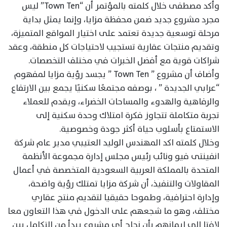
وأكد مصطفى خلال كلمته بالمؤتمر أن “Town Ten” ليس
مجرد مشروع جديد ضمن محفظة مزايا، وإنما يمثل بداية
مرحلة توسعية جديدة تعتمد على اختيار المواقع المتميزة،
وتقديم منتجات عقارية تستجيب لاحتياجات كل منطقة، وعقد
شراكات قوية مع أفضل الخبرات في مختلف التخصصات.
وأضاف أن مشروع ” Town Ten ” يجسد رؤية مزايا لمفهوم
“عرابي الجديدة ” ، بوصفه مجتمعًا سكنيًا يجمع بين الارتفاع
والرفاهية والهدوء والمساحات الخضراء، ويقدم للعملاء
تجربة متكاملة تتجاوز فكرة امتلاك وحدة سكنية إلى
الاستمتاع بأسلوب حياة أكثر جودة وخصوصية.
وخلال كلمته اكد المهندس الوليد العتيبي مدير عام شركة
انفينتى فيو ونائب رئيس مجلس إدارة مجموعة الأنظمة
المتحدة بالمملكة العربية السعودية المتخصصة في أعمال
المقاولات والتنفيذ، أن شركة مزايا تمتلك رؤية واضحة،
وإدارة احترافية، وطموحا حقيقيا لتقديم منتج عقاري
مختلف، وهو ما شجعهم على الدخول في هذا التعاون معا
لافتا الى إيمانهم بأن نجاح أي مشروع يبدأ من التكامل بين