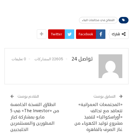
التصالح في مخالفات البناء
شارك
Facebook
Twitter
تواصل 24
22605 المشاركات
0 تعليقات
السابق بوست
القادم بوست
«المجتمعات العمرانية»
انطلاق النسخة الخامسة
تتعاقد مع تحالف
من «The Investor» في 5
«أوراسكواليا» لتنفيذ
مايو بمشاركة كبار
مشروع توليد الكهرباء من
المطورين والمستثمرين
غاز الصرف بالقاهرة
الخليجيين