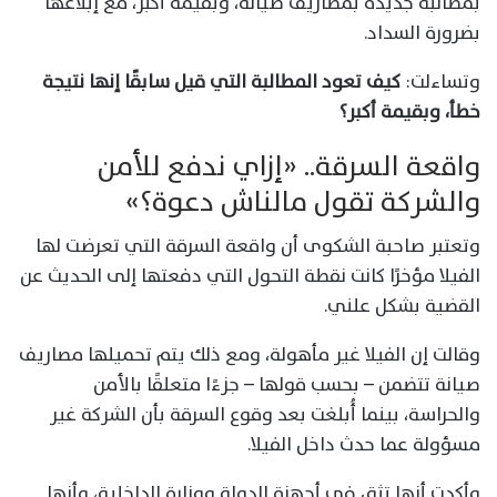
بمطالبة جديدة بمصاريف صيانة، وبقيمة أكبر، مع إبلاغها
بضرورة السداد.
وتساءلت:
كيف تعود المطالبة التي قيل سابقًا إنها نتيجة
خطأ، وبقيمة أكبر؟
واقعة السرقة.. «إزاي ندفع للأمن
والشركة تقول مالناش دعوة؟»
وتعتبر صاحبة الشكوى أن واقعة السرقة التي تعرضت لها
الفيلا مؤخرًا كانت نقطة التحول التي دفعتها إلى الحديث عن
القضية بشكل علني.
وقالت إن الفيلا غير مأهولة، ومع ذلك يتم تحميلها مصاريف
صيانة تتضمن – بحسب قولها – جزءًا متعلقًا بالأمن
والحراسة، بينما أُبلغت بعد وقوع السرقة بأن الشركة غير
مسؤولة عما حدث داخل الفيلا.
وأكدت أنها تثق في أجهزة الدولة ووزارة الداخلية، وأنها