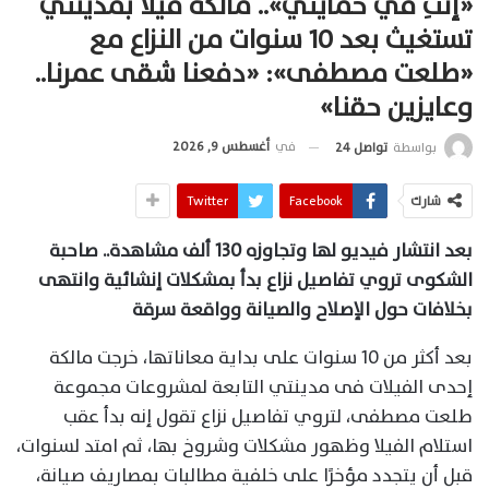
«إنتِ في حمايتي».. مالكة فيلا بمدينتي
تستغيث بعد 10 سنوات من النزاع مع
«طلعت مصطفى»: «دفعنا شقى عمرنا..
وعايزين حقنا»
في
أغسطس 9, 2026
بواسطة
تواصل 24
شارك
Facebook
Twitter
بعد انتشار فيديو لها وتجاوزه 130 ألف مشاهدة.. صاحبة
الشكوى تروي تفاصيل نزاع بدأ بمشكلات إنشائية وانتهى
بخلافات حول الإصلاح والصيانة وواقعة سرقة
بعد أكثر من 10 سنوات على بداية معاناتها، خرجت مالكة
إحدى الفيلات فى مدينتي التابعة لمشروعات مجموعة
طلعت مصطفى، لتروي تفاصيل نزاع تقول إنه بدأ عقب
استلام الفيلا وظهور مشكلات وشروخ بها، ثم امتد لسنوات،
قبل أن يتجدد مؤخرًا على خلفية مطالبات بمصاريف صيانة،