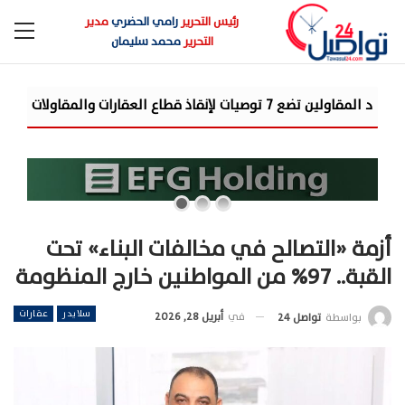
رئيس التحرير
رامي الحضري
مدير
التحرير
محمد سليمان
«مرصد الذهب»: أسعار الذهب ترتفع 8% بالأسواق العالمية خلال
أزمة «التصالح في مخالفات البناء» تحت
القبة.. 97% من المواطنين خارج المنظومة
سلايدر
عقارات
في
أبريل 28, 2026
بواسطة
تواصل 24