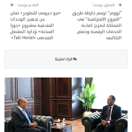
السابق بوست
القادم بوست
“زووم” ترسم خارطة طريق
«نيو جيرسي للتطوير» تعلن
“الفروع الافتراضية” في
عن تجهيز الوحدات
المملكة لتعزيز كفاءة
الفندقية بمشروع «جورا
الخدمات الرقمية وخفض
السخنة» بإدارة المشغل
التكاليف
الفندقي «Talé Hotel»
اترك تعليقا