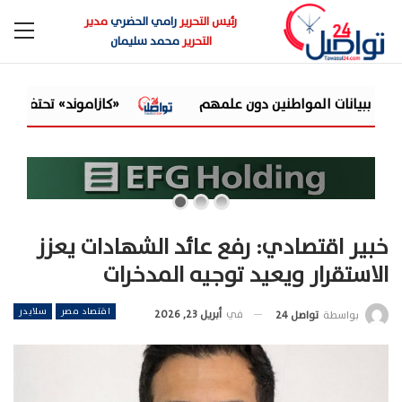
رئيس التحرير
رامي الحضري
مدير
التحرير
محمد سليمان
ن علمهم
«كازاموند» تحتفي بدمياط وأهلها بحملة مختلفة..
خبير اقتصادي: رفع عائد الشهادات يعزز
الاستقرار ويعيد توجيه المدخرات
اقتصاد مصر
سلايدر
في
أبريل 23, 2026
بواسطة
تواصل 24