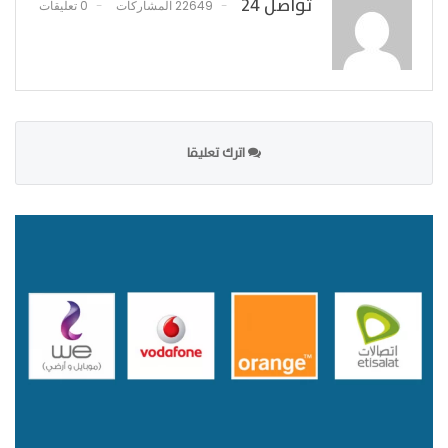
تواصل 24
22649 المشاركات
0 تعليقات
اترك تعليقا