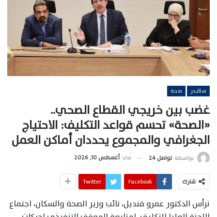
سلايدر
صحة
غضب بين خريجي القطاع الصحي..
«الصحة» تحسم قواعد التكليف: الاحتياج
الجغرافي والمجموع يحددان أماكن العمل
في
أغسطس 10, 2026
بواسطة
تواصل 24
شارك
Facebook
Twitter
ترأس الدكتور عمرو قنديل، نائب وزير الصحة والسكان، اجتماع
اللجنة العليا للتكليف، لمتابعة الموقف التنفيذي لحركات