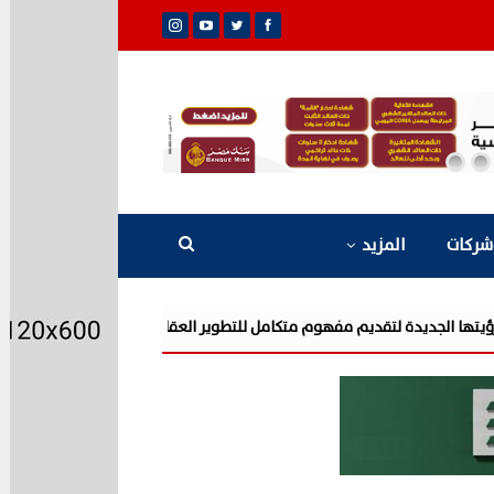
شركات
المزيد
شركة «AIG» تتعاون مع «CSCEC الصينية» بمشروع «AI Tower» بأعلى المعايير العالمية