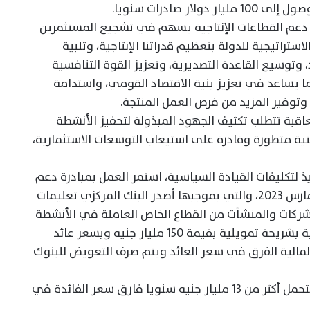
ر صادرات سنويا.
 دعم القطاعات الإنتاجية يسهم في تشجيع المستثمرين
تراتيجية للدولة بتعظيم قدراتنا الإنتاجية، وتلبية
، وتوسيع القاعدة التصديرية، وتعزيز القوة التنافسية
ما يساعد في تعزيز بنية الاقتصاد القومي، واستدامة
، وتوفير المزيد من فرص العمل المنتجة.
تعاقبة تتطلب تكثيف الجهود المبذولة لتحفيز الأنشطة
تحتية متطورة وقادرة على استيعاب التوسعات الاستثمارية،
ذ لتكليفات القيادة السياسية، استمر العمل بمبادرة دعم
القطاعات الإنتاجية والتي تم إطلاقها في مارس 2023، والتي بموجبها أصدر البنك المركزي تعليمات
شركات والمنشآت من القطاع الخاص العاملة في الأنشطة
(الصناعية والزراعية) لدعم القطاعات الإنتاجية بشريحة تمويلية بقيمة 150 مليار جنيه وبسعر عائد
ارة المالية الفرق في سعر العائد ويتم صرف التعويض للبنوك
وأوضح الفيومي، أن الخزانة العامة للدولة تتحمل أكثر من 13 مليار جنيه سنويا فارق سعر الفائدة في