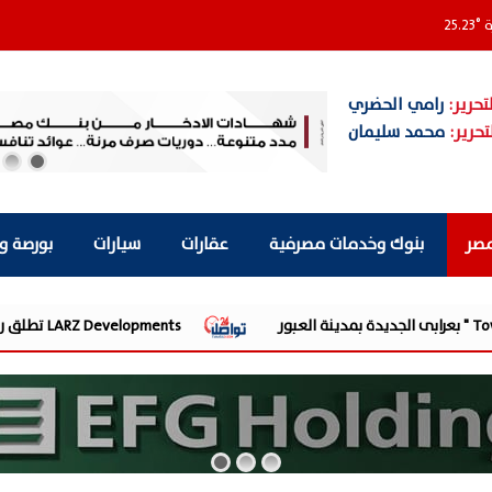
ة
°
25.23
تحرير:
رامي الحضري
تحرير:
محمد سليمان
مصر
بنوك وخدمات مصرفية
عقارات
سيارات
بورصة و
LARZ Developments تطلق رؤيتها الجديدة لتقديم مفهوم متكامل للتطوير العقاري في مصر