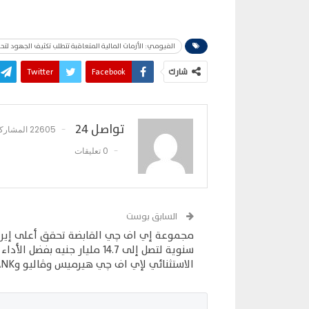
الفيومي: الأزمات المالية المتعاقبة تتطلب تكثيف الجهود لتحفي
شارك
Facebook
Twitter
تواصل 24
22605 المشاركات
0 تعليقات
السابق بوست
مجموعة إي اف چي القابضة تحقق أعلى إيرا
سنوية لتصل إلى 14.7 مليار جنيه بفضل الأداء
الاستثنائي لإي اف چي هيرميس وڤاليو وaiBANK