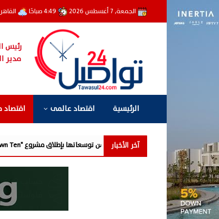
الجمعة, 7 أغسطس 2026
4:49 صباحًا
القاهر
رئيس ال
مدير ال
الرئيسية
اقتصاد عالمى
اقتصاد 
آخر الأخبار
 مرحلة جديدة من توسعاتها بإطلاق مشروع "Town Ten " بعرابى الجديدة بمدينة العبور