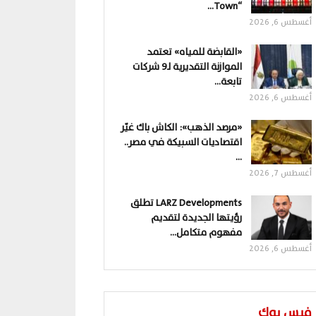
“Town…
أغسطس 6, 2026
«القابضة للمياه» تعتمد
الموازنة التقديرية لـ9 شركات
تابعة…
أغسطس 6, 2026
«مرصد الذهب»: الكاش باك غيّر
اقتصاديات السبيكة في مصر..
…
أغسطس 7, 2026
LARZ Developments تطلق
رؤيتها الجديدة لتقديم
مفهوم متكامل…
أغسطس 6, 2026
فيس بوك