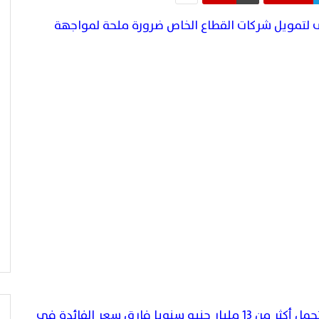
ى لتمويل شركات القطاع الخاص ضرورة ملحة لمواجهة
امين صندوق اتحاد الغرف التجارية: الدولة تتحمل أكثر من 13 مليار جنيه سنويا فارق سعر الفائدة في