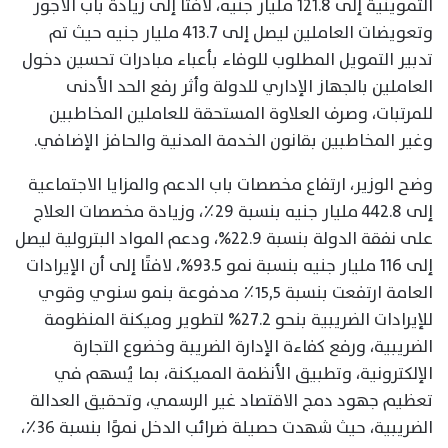
التموينية إلى 121.8 مليار جنيه، لافتًا إلى زيادة باب الأجور
وتعويضات العاملين ليصل إلى 413.7 مليار جنيه حيث تم
تدبير التمويل المطلوب للوفاء بأعباء مبادرات تحسين دخول
العاملين بالجهاز الإداري للدولة وأثر رفع الحد الأدنى
للمرتبات، وصرف العلاوة المستحقة للعاملين المخاطبين
وغير المخاطبين بقانون الخدمة المدنية والحافز الإضافي.
وضح الوزير، ارتفاع مخصصات باب الدعم والمزايا الاجتماعية
إلى 442.8 مليار جنيه بنسبة 29٪، وزيادة مخصصات العلاج
على نفقة الدولة بنسبة 22.9%، ودعم المواد البترولية ليصل
إلى 116 مليار جنيه بنسبة نمو 93.5%، لافتًا إلى أن الإيرادات
العامة ارتفعت بنسبة ١٥,٥٪ مدفوعة بنمو سنوي وقوي
للإيرادات الضريبية بنحو 27.2% لتطوير وميكنة المنظومة
الضريبية، ورفع كفاءة الإدارة الضريبة وخضوع التجارة
الإلكترونية، وتطبيق الأنظمة المميكنة، بما يُسهم في
تعظيم جهود دمج الاقتصاد غير الرسمي، وتحقيق العدالة
الضريبية، حيث شهدت حصيلة ضرائب الدخل نموًا بنسبة ٣٦٪،