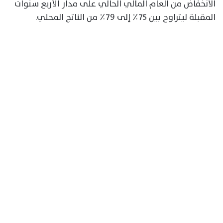
الانخفاض من العام المالي الحالي على مدار الأربع سنوات
المقبلة ليتراوح بين ٧٥٪ إلى ٧٩٪ من الناتج المحلي.