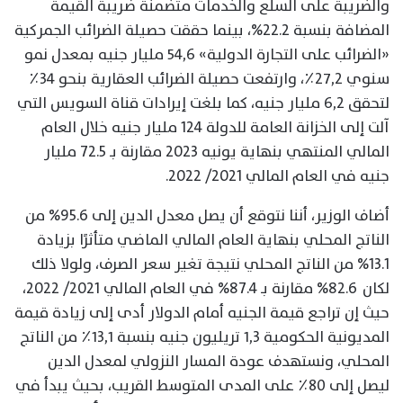
والضريبة على السلع والخدمات متضمنة ضريبة القيمة
المضافة بنسبة 22.2%، بينما حققت حصيلة الضرائب الجمركية
«الضرائب على التجارة الدولية» ٥٤,٦ مليار جنيه بمعدل نمو
سنوي ٢٧,٢٪، وارتفعت حصيلة الضرائب العقارية بنحو ٣٤٪
لتحقق ٦,٢ مليار جنيه، كما بلغت إيرادات قناة السويس التي
آلت إلى الخزانة العامة للدولة 124 مليار جنيه خلال العام
المالي المنتهي بنهاية يونيه 2023 مقارنة بـ 72.5 مليار
جنيه في العام المالي 2021/ 2022.
أضاف الوزير، أننا نتوقع أن يصل معدل الدين إلى 95.6% من
الناتج المحلي بنهاية العام المالي الماضي متأثرًا بزيادة
13.1% من الناتج المحلي نتيجة تغير سعر الصرف، ولولا ذلك
لكان 82.6% مقارنة بـ 87.4% في العام المالي 2021/ 2022،
حيث إن تراجع قيمة الجنيه أمام الدولار أدى إلى زيادة قيمة
المديونية الحكومية ١,٣ تريليون جنيه بنسبة ١٣,١٪ من الناتج
المحلي، ونستهدف عودة المسار النزولي لمعدل الدين
ليصل إلى ٨٠٪ على المدى المتوسط القريب، بحيث يبدأ في