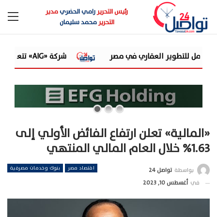
رئيس التحرير
رامي الحضري
مدير
التحرير
محمد سليمان
شركة «AIG» تتعاون مع «CSCEC الصينية» بمشروع «AI Tower» بأعلى المعايير العالمية
«المالية» تعلن ارتفاع الفائض الأولي إلى
1.63% خلال العام المالي المنتهي
اقتصاد مصر
بنوك وخدمات مصرفية
بواسطة
تواصل 24
في
أغسطس 10, 2023