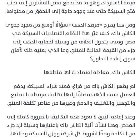
قيمة الاسترداد، وهو ما قد يدفع بعض المشترين إلى تجنب
فتح السبيكة حتى عند وجود حاجة إلى التحقق من محتواها.
ومن هنا يطرح «مرصد الذهب» سؤالًا أوسع من مجرد جدوى
الكاش باك: كيف غيّر هذا النظام اقتصاديات السبيكة في
مصر، ومتى يتحول الغلاف من وسيلة لحماية الذهب إلى
جزء من القيمة المالية للمنتج، وما الذي يعنيه ذلك لأمان
سوق إعادة التداول؟
الكاش باك.. معادلة اقتصادية لها منطقها
لم يظهر الكاش باك من فراغ، فعند شراء السبيكة، يدفع
العميل قيمة الذهب مضافًا إليها تكاليف مرتبطة بالتصنيع
والتجهيز والتغليف والدمغ وغيرها من عناصر تكلفة المنتج.
وعند إعادة البيع، لا تعود هذه التكاليف بالضرورة كاملة إلى
المدخر، وهنا نشأت آلية الكاش باك باعتبارها وسيلة لرد جزء
من التكلفة وفقًا لشروط كل شركة ووزن السبيكة وحالتها.