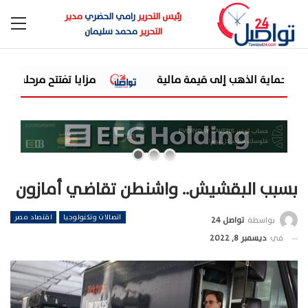
رئيس التحرير
رامي الحضري
مدير
التحرير
محمد سليمان
مة مالية
مزايا تفتتح مرحلة جديدة من توسعاتها بإطلاق مشروع "Town Ten " بعرابى الجديدة 
بسبب البقشيش.. واشنطن تقاضي أمازون
اتصالات وتكنولوجيا
اقتصاد مصر
بواسطة
تواصل 24
في
ديسمبر 8, 2022