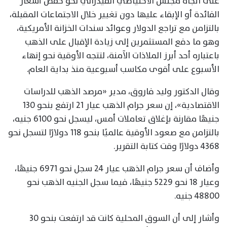
على اتجاه مجلس الاحتياطي الفيدرالي نحو خفض أسعار
الفائدة أو الإبقاء عليها دون تغيير خلال الاجتماعات المقبلة،
بالتزامن مع تراجع الدولار وعوائد سندات الخزانة الأمريكية،
وهو ما دفع المستثمرين إلى زيادة الإقبال على الذهب
باعتباره أحد أبرز الملاذات الآمنة، لتتجه الأوقية نحو إنهاء
الأسبوع على أقوى مكاسب أسبوعية منذ بداية العام.
وقال الدكتور وليد فاروق، مدير «مرصد الذهب للدراسات
الاقتصادية»، إن سعر جرام الذهب عيار 21 ارتفع بنحو 130
جنيهًا مقارنة بإغلاق تعاملات أمس، ليسجل نحو 6100 جنيه،
بالتزامن مع صعود الأوقية عالميًا بنحو 118 دولارًا لتسجل نحو
4368 دولارًا وقت كتابة التقرير.
وأضاف أن سعر جرام الذهب عيار 24 سجل نحو 6971 جنيهًا،
وعيار 18 نحو 5229 جنيهًا، فيما سجل الجنيه الذهب نحو
48800 جنيه.
وأشار إلى أن السوق المحلية كانت قد ارتفعت بنحو 30