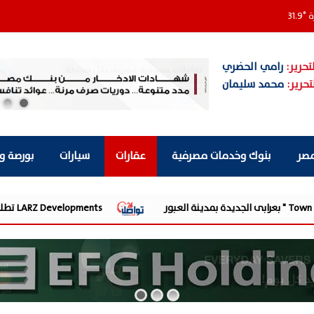
ة
°
31.9
تحرير:
رامي الحضري
تحرير:
محمد سليمان
مصر
بنوك وخدمات مصرفية
عقارات
سيارات
بورصة و
LARZ Developments تطلق رؤيتها الجديدة لتقديم مفهوم متكامل للتطوير العقاري في مصر