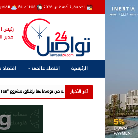
الجمعة, 7 أغسطس 2026
11:08 صباحًا
القاهر
رئيس ال
مدير ال
الرئيسية
اقتصاد عالمى
اقتصاد 
آخر الأخبار
رحلة جديدة من توسعاتها بإطلاق مشروع "Town Ten " بعرابى الجديدة بمدينة العبور