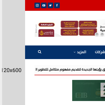
شركات
المزيد
شركة «AIG» تتعاون مع «CSCEC الصينية» بمشروع «AI Tower» بأعلى المعايير العالمية