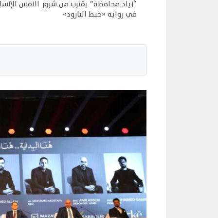
“زياد محافظة” يقترب من شرور النفس الإنسان
في رواية «خيط البارود»