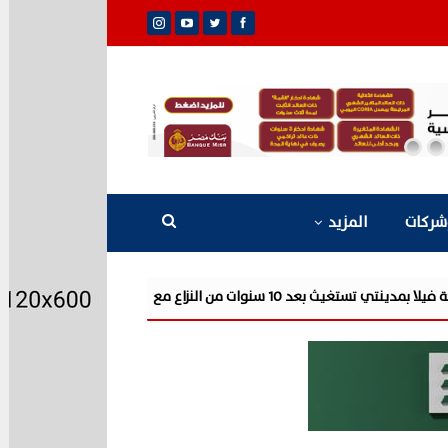
شركات
المزيد
رن...