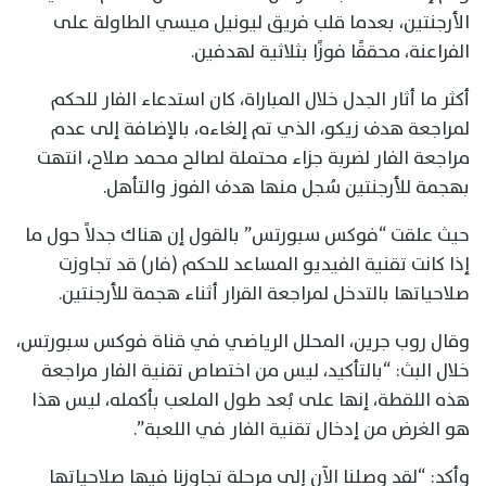
الأرجنتين، بعدما قلب فريق ليونيل ميسي الطاولة على
الفراعنة، محققًا فوزًا بثلاثية لهدفين.
أكثر ما أثار الجدل خلال المباراة، كان استدعاء الفار للحكم
لمراجعة هدف زيكو، الذي تم إلغاءه، بالإضافة إلى عدم
مراجعة الفار لضربة جزاء محتملة لصالح محمد صلاح، انتهت
بهجمة للأرجنتين سُجل منها هدف الفوز والتأهل.
حيث علقت “فوكس سبورتس” بالقول إن هناك جدلاً حول ما
إذا كانت تقنية الفيديو المساعد للحكم (فار) قد تجاوزت
صلاحياتها بالتدخل لمراجعة القرار أثناء هجمة للأرجنتين.
وقال روب جرين، المحلل الرياضي في قناة فوكس سبورتس،
خلال البث: “بالتأكيد، ليس من اختصاص تقنية الفار مراجعة
هذه اللقطة، إنها على بُعد طول الملعب بأكمله، ليس هذا
هو الغرض من إدخال تقنية الفار في اللعبة”.
وأكد: “لقد وصلنا الآن إلى مرحلة تجاوزنا فيها صلاحياتها