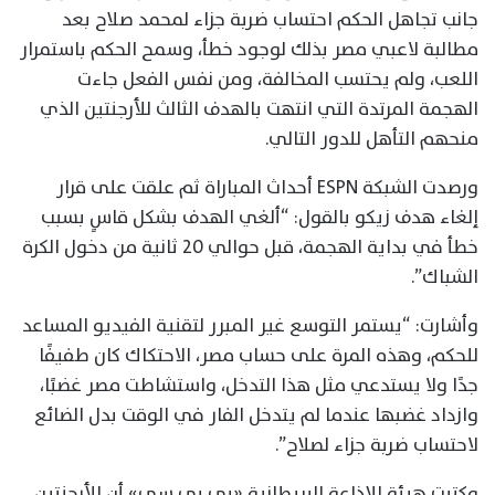
جانب تجاهل الحكم احتساب ضربة جزاء لمحمد صلاح بعد
مطالبة لاعبي مصر بذلك لوجود خطأ، وسمح الحكم باستمرار
اللعب، ولم يحتسب المخالفة، ومن نفس الفعل جاءت
الهجمة المرتدة التي انتهت بالهدف الثالث للأرجنتين الذي
منحهم التأهل للدور التالي.
ورصدت الشبكة ESPN أحداث المباراة ثم علقت على قرار
إلغاء هدف زيكو بالقول: “ألغي الهدف بشكل قاسٍ بسبب
خطأ في بداية الهجمة، قبل حوالي 20 ثانية من دخول الكرة
الشباك”.
وأشارت: “يستمر التوسع غير المبرر لتقنية الفيديو المساعد
للحكم، وهذه المرة على حساب مصر، الاحتكاك كان طفيفًا
جدًا ولا يستدعي مثل هذا التدخل، واستشاطت مصر غضبًا،
وازداد غضبها عندما لم يتدخل الفار في الوقت بدل الضائع
لاحتساب ضربة جزاء لصلاح”.
وكتبت هيئة الإذاعة البريطانية «بي بي سي» أن الأرجنتين