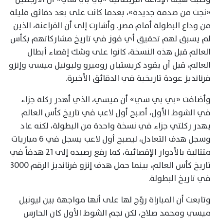
«نجت من صدمة جديدة»، بعدما كانت على بعد دقائق قليلة
من وداع البطولة أمام مصر. وأشارت إلى أن الفراعنة، الذين
لم يسبق لهم تحقيق أي فوز في تاريخ مشاركاتهم بكأس
العالم قبل هذه النسخة، كانوا على وشك إقصاء أبطال
العالم، قبل أن يقود كريستيان روميرو وليونيل ميسي وإنزو
فرنانديز عودة تاريخية في الدقائق الأخيرة.
وأضافت «بي بي سي» أن ميسي، الذي أهدر ركلة جزاء
في الشوط الأول، أصبح أول لاعب في تاريخ كأس العالم
يهدر ركلتي جزاء في نسخة واحدة من البطولة، لكنه عاد
وسجل هدف التعادل، ليصبح أول لاعب يسجل في 6 مباريات
متتالية بالأدوار الإقصائية، كما رفع رصيده إلى 21 هدفاً في
تاريخ كأس العالم، بينما حمل هدف إنزو فرنانديز الرقم 3000
في تاريخ البطولة.
وتابعت أن المباراة روّج لها على أنها مواجهة بين ليونيل
ميسي ومحمد صلاح، لكن نجم الشوط الأول كان الحارس