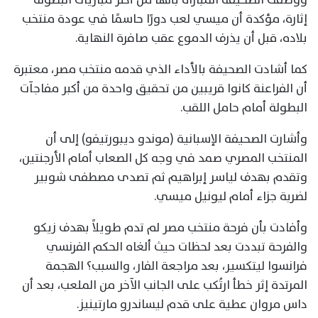
إثارة، مؤكدة أن ميسي لعب دورًا حاسمًا في عودة منتخب
بلاده، قبل أن يذرف الدموع عقب صافرة النهاية.
كما أشادت الصحيفة بالأداء الذي قدمه منتخب مصر، معتبرة
أن الفراعنة كانوا قريبين من تحقيق واحدة من أكبر مفاجآت
البطولة أمام حامل اللقب.
وأشارت الصحيفة الإسبانية (موندو ديبورتيفو) إلى أن
المنتخب المصري صمد في وجه كل الصعاب أمام الأرجنتين،
وتقدم بهدف لياسر إبراهيم ثم تصدى مصطفى شوبير
لضربة جزاء أمام ليونيل ميسي.
وأفادت بأن فرحة منتخب مصر لم تدم طويلاً بهدف زيكو
والفرحة تبددت بعد لحظات حيث ألغاه الحكم الفرنسي
فرانسوا ليتكسير، بعد مراجعة الفار، والسبب؟ الهجمة
المرتدة إثر خطأ ارتُكب على الجانب الآخر من الملعب، بعد أن
داس مروان عطية على قدم ليساندرو مارتينيز.