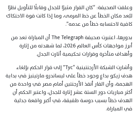
وعلقت الصحيفة: “كان القرار مثيرًا للجدل وقابلًا للتأويل نظرًا
لبُعد مكان الخطأ عن خط المرمى، وما إذا كانت قوة الاحتكاك
كافية لاحتسابه خطأ من عدمه”.
بدورها، اعتبرت صحيفة The Telegraph أن المباراة تعد من
أبرز مواجهات كأس العالم 2026، لما شهدته من إثارة
وأهداف متأخرة وقرارات تحكيمية أثارت الجدل.
وأشارت الشبكة الأرجنتينية “Tyc” إلى قرار الحكم بإلغاء
هدف زيكو بداعٍ وجود خطأ على ليساندرو مارتينيز في بداية
الهجمة، وأن الفار أنقذ الأرجنتين أمام مصر في واحدة من
أكثر مباريات دور الستة عشر إثارة للجدل، واعتبر الحكم أن
الهدف خطأ بسبب دوسة طفيفة، في أكبر واقعة جدلية
في المباراة.