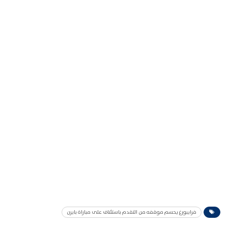
فرايبورغ يحسم موقفه من التقدم باستئناف على مباراة بايرن