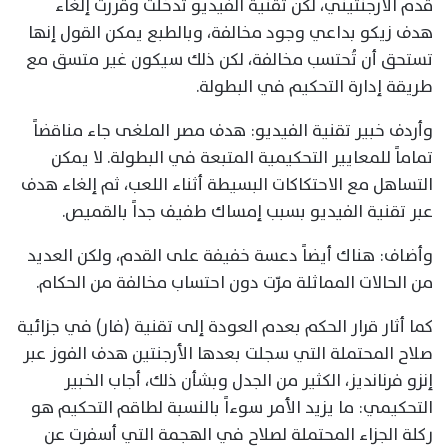
قدم الأرجنتيني، لكن تقنية الفيديو تدخلت وقررت إلغاء
هدف زيكو بداعي وجود مخالفة، وبالطبع يمكن القول إنها
تستحق أن تُحتسب مخالفة، لكن ذلك سيكون غير متسق مع
طريقة إدارة التحكيم في البطولة.
وأردف خبير تقنية الفيديو: هدف مصر الملغى جاء مناقضاً
تماماً للمعايير التحكيمية المتبعة في البطولة. لا يمكن
التساهل مع الاحتكاكات البسيطة أثناء اللعب، ثم إلغاء هدف
عبر تقنية الفيديو بسبب إمساك طفيف جداً بالقميص.
وأضاف: هناك أيضاً دعسة خفيفة على القدم، ولكن العديد
من الحالات المماثلة مرّت دون احتساب مخالفة من الحكام.
كما أثار قرار الحكم بعدم العودة إلى تقنية (فار) في جزائية
صلاح المحتملة التي سجلت بعدها الأرجنتين هدف الفوز عبر
إنزو فرنانديز، الكثير من الجدل وبشأن ذلك، أجاب الخبير
التحكيمي: ما يزيد الأمر سوءاً بالنسبة لطاقم التحكيم هو
ركلة الجزاء المحتملة لصلاح في الهجمة التي أسفرت عن