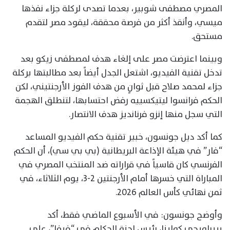
المصري مصطفى شوبير، بعدما تصدى لركلة جزاء نفذها
ميسي، وأنقذ أكثر من فرصة محققة، ليقود مصر لتقدم
مستحق.
وبينما اعترضت مصر على إلغاء هدف لمصطفى زيكو بعد
تدخل تقنية الفيديو، اشتعل الجدل أيضاً بعد مطالبتها بركلة
جزاء لمحمد صلاح قبل ثوانٍ من هدف الفوز الأرجنتيني، لكن
الحكم فرانسوا ليتيكسييه رفض احتسابها، لتنطلق الهجمة
التي سجل منها إنزو فرنانديز هدف الانتصار.
كما أكد ديل جونسون، خبير تقنية حكم الفيديو المساعد
“فار” في هيئة الإذاعة البريطانية (بي بي سي)، أن الحكم
الفرنسي كان قاسياً في قراراته ضد المنتخب المصري في
المباراة التي خسرها أمام الأرجنتين 2-3، يوم الثلاثاء، في
ثمن نهائي كأس العالم 2026.
وأوضح جونسون: في الأسبوع الماضي فقط، أكد
بييرلويجي كولينا، رئيس لجنة الحكام في “فيفا”، على