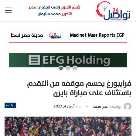
رئيس التحرير
رامي الحضري
مدير
التحرير
محمد سليمان
Madine
مدينة مصر تسجل مبيعات جديدة بقيمة 28.4 مليار جنيه وتضاعف معدلات التسليم خلال النصف الأول من 2026
فرايبورغ يحسم موقفه من التقدم
باستئناف على مباراة بايرن
رياضة
في
أبريل 4, 2022
بواسطة
عمر محمد