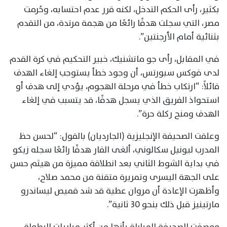
بكثير، رأى الحكم التدخل، لكنه قرر عدم احتسابه، وحُرمت
مصر، التي سجلت هدفًا رائعًا من هجمة مرتدة، من التقدم
بثنائية أمام الأرجنتين”.
في المقابل، رأى جو ماتشنيك، خبير التحكيم في كرة القدم
لدى فوكس سبورتس، أن وجود خطأ يستوجب إلغاء الهدف
قائلاً: “ارتكاب خطأ في مرحلة الهجوم، يؤدي إلى هدف أو
استحواذ الفريق الذي يسجل هدفًا، قد يتسبب في إلغاء
الهدف ومنح ركلة حرة”.
وعلقت الصحيفة الإنجليزية (الجارديان) بالقول: “لحسن حظ
المدرب ليونيل سكالوني، ألغى الفار هدفًا رائعًا سجله زيكو
في بداية الشوط الثاني بعد انطلاقة مميزة من هيثم حسن
على الجهة اليسرى وتمريرة متقنة من محمد صلاح،
وأظهرت الإعادة أن مروان عطية قد شد قميص ليساندرو
مارتينيز قبل ذلك بنحو 30 ثانية”.
ووصفت الصحيفة المباراة بأنها من أكثر مباريات البطولة