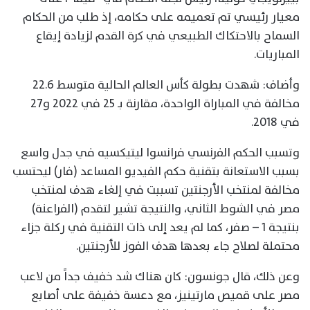
معيار رئيسي تم تعميمه على حكامه، إذ طلب من الحكام
السماح بالاحتكاك الطبيعي في كرة القدم لزيادة إيقاع
المباريات.
وأضاف: شهدت بطولة كأس العالم الحالية متوسط 22.6
مخالفة في المباراة الواحدة، مقارنة بـ 25 في 2022 و27
في 2018.
وتسبب الحكم الفرنسي فرانسوا ليتيكسيه في جدل واسع
بسبب الاستعانة بتقنية حكم الفيديو المساعد (فار) ليحتسب
مخالفة لمنتخب الأرجنتين تسببت في إلغاء هدف لمنتخب
مصر في الشوط الثاني، والنتيجة تشير لتقدم (الفراعنة)
بنتيجة 1 – صفر، كما لم يعد إلى ذات التقنية في ركلة جزاء
محتملة لصلاح جاء بعدها هدف الفوز للأرجنتين.
وعن ذلك، قال جونسون: كان هناك شد خفيف جداً من لاعب
مصر على قميص مارتينيز، مع دعسة خفيفة على أصابع