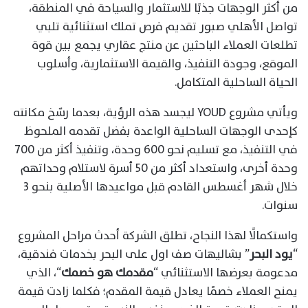
من أكثر الوجهات جذبًا للاستثمار والسياحة في المنطقة،
تواصل الأهلي صبور تقديم فرص تملك استثنائية تلبي
تطلعات العملاء الباحثين عن منتج عقاري يجمع بين قوة
الموقع، وجودة التنفيذ، والقيمة الاستثمارية، وأسلوب
الحياة الساحلية المتكامل.
ويأتي مشروع YOUD ليجسد هذه الرؤية، بعدما رسّخ مكانته
كإحدى الوجهات الساحلية الواعدة بفضل تقدمه الملحوظ
في التنفيذ، مع تسليم نحو 600 وحدة، وتنفيذ أكثر من 700
وحدة أخرى، واستعداد أكثر من 50 أسرة لاستلام وحداتهم
خلال شهر أغسطس القادم قبل مواعيدها الأصلية بنحو 3
سنوات.
واستكمالًا لهذا النجاح، تطلق الشركة أحدث مراحل المشروع
“
يود البحر
” بشاليهات صف اول على البحر بخدمات فندقية،
مدعومة بعرضها الاستثنائي “
مقدمك هو خصمك
“، الذي
يمنح العملاء خصمًا يعادل قيمة المقدم؛ فكلما زادت قيمة