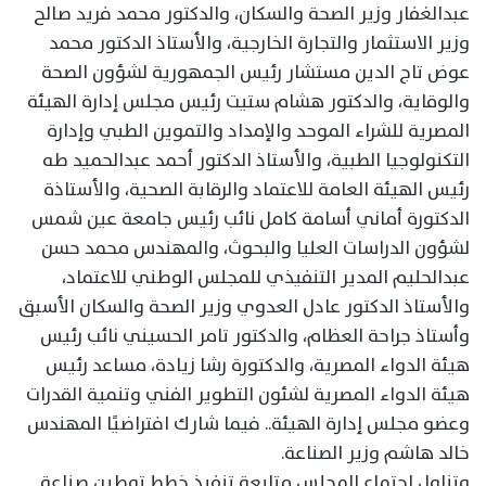
عبدالغفار وزير الصحة والسكان، والدكتور محمد فريد صالح
وزير الاستثمار والتجارة الخارجية، والأستاذ الدكتور محمد
عوض تاج الدين مستشار رئيس الجمهورية لشؤون الصحة
والوقاية، والدكتور هشام ستيت رئيس مجلس إدارة الهيئة
المصرية للشراء الموحد والإمداد والتموين الطبي وإدارة
التكنولوجيا الطبية، والأستاذ الدكتور أحمد عبدالحميد طه
رئيس الهيئة العامة للاعتماد والرقابة الصحية، والأستاذة
الدكتورة أماني أسامة كامل نائب رئيس جامعة عين شمس
لشؤون الدراسات العليا والبحوث، والمهندس محمد حسن
عبدالحليم المدير التنفيذي للمجلس الوطني للاعتماد،
والأستاذ الدكتور عادل العدوي وزير الصحة والسكان الأسبق
وأستاذ جراحة العظام، والدكتور تامر الحسيني نائب رئيس
هيئة الدواء المصرية، والدكتورة رشا زيادة، مساعد رئيس
هيئة الدواء المصرية لشئون التطوير الفني وتنمية القدرات
وعضو مجلس إدارة الهيئة.. فيما شارك افتراضيًا المهندس
خالد هاشم وزير الصناعة.
​وتناول اجتماع المجلس متابعة تنفيذ خطط توطين صناعة