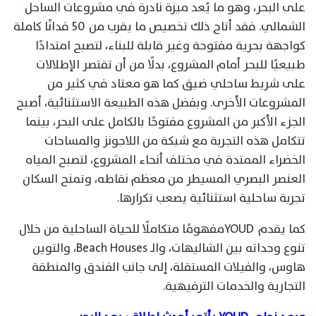
على البحر، وهو ما يُعد ميزة نادرة في مشروعات الساحل
الشمالي. فقد أتاح ذلك تخصيص ما يقرب من 50 فدانًا كاملة
كواجهة بحرية مفتوحة وغير قابلة للبناء، لتصبح امتدادًا
طبيعيًا للبحر أمام المشروع، بدلًا من أن تقتصر الإطلالات
على شريط ساحلي ضيق كما هو معتاد في كثير من
المشروعات الأخرى. وبفضل هذه الطبيعة الاستثنائية، أصبح
الجزء الأكبر من المشروع مفتوحًا بالكامل على البحر، بينما
تتكامل هذه التجربة مع شبكة من اللاجونز والمساحات
الخضراء الممتدة في مختلف أنحاء المشروع، لتصبح المياه
العنصر البصري المسيطر من معظم نقاطه، وتمنح السكان
تجربة ساحلية استثنائية يصعب تكرارها.
كما يقدم YOUDمفهومًا متكاملًا للحياة الساحلية من خلال
تنوع وحداته بين الشاليهات، والـ Beach Houses، والتوين
هاوس، والفيلات المستقلة، إلى جانب الفندق والمنطقة
التجارية والخدمات الترفيهية.