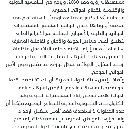
مستهدفات رؤية مصر 2030، ويرفع من التنافسية الدولية
والإقليمية للقطاع الدوائي المصري.
من جانبه أكد الدكتور علي الغمراوي أن الهيئة تضع في
مقدمة أولوياتها ضمان التوافق المستمر للمستحضرات
الدوائية والطبية بالأسواق المحلية، مع الالتزام الصارم
بتطبيق أعلى معايير الجودة والأمان والفاعلية المعترف
بها عالمياً، مشيراً إلى الاعتماد على آليات عمل متكاملة
بالتنسيق مع كافة الشركاء بالمنظومة الصحية لمراقبة
أرصدة المخزون الدوائي بشكل دوري، بما يضمن صون الأمن
الدوائي القومي.
​وأضاف رئيس هيئة الدواء المصرية، أن الهيئة تمضي قدماً
نحو تقديم التسهيلات والدعم اللازمين لشركاء صناعة
الدواء؛ بهدف توطين إنتاج المستحضرات الحيوية ونقل
التكنولوجيات التصنيعية الحديثة للمصانع الوطنية، مؤكداً أن
هذه الخطوات لا تستهدف فقط تأمين سلاسل الإمداد
واستقرارها للمواطن المصري، بل تسعى كذلك إلى فتح
آفاق تصديرية جديدة تدعم تنافسية الدواء المصري في