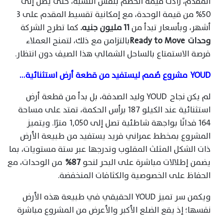
المقدم، زادت قيمة الخصم بنفس النسبة، حتى يصل إلى
50% من قيمة الوحدة، مع إمكانية تقسيط المقدم على 3
أشهر، وبأسعار تبدأ من
11 مليون جنيه.
كما تطرح الشركة
وحدات
Ready to Move
بالتزامن مع ذلك، لتمنح العملاء
فرصة الاستمتاع بالساحل الشمالي هذا الصيف دون انتظار.
YOUD
مشروع
صُمم ليستفيد من قطعة أرض استثنائية
…
لم يكن نجاح YOUD وليد الصدفة، بل بدأ من قطعة أرض
استثنائية عند الكيلو 187 برأس الحكمة، تمتد على مساحة
164 فدانًا بواجهة شاطئية تصل إلى 1,050 مترًا. ويتميز
المشروع بمخطط عمراني فريد يستفيد من طبيعة الأرض
ذات الشكل المثلث المقلوب وتدرجها عبر ستة مستويات، بما
يضمن إطلالات مباشرة على البحر لنحو
87%
من الوحدات، مع
الحفاظ على الخصوصية والكثافات المنخفضة.
ويكمن سر تميز YOUD الحقيقي في طبيعة هذه الأرض
نفسها؛ إذ يقع الضلع الأكبر والأعرض من المشروع مباشرة