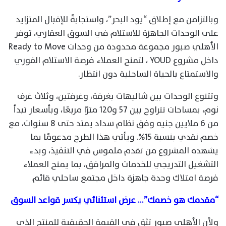
وبالتزامن مع إطلاق “يود البحر”، واستجابةً للإقبال المتزايد
على الوحدات الجاهزة للاستلام في السوق العقاري، توفر
الأهلي صبور مجموعة محدودة من وحدات Ready to Move
داخل مشروع YOUD ، لتمنح العملاء فرصة الاستلام الفوري
والاستمتاع بالحياة الساحلية دون انتظار.
وتتنوع الوحدات بين شاليهات بغرفة، وغرفتين، وثلاث غرف
نوم، بمساحات تتراوح بين 57 و120 مترًا مربعًا، وبأسعار تبدأ
من 6 ملايين جنيه وفق نظام سداد يمتد حتى 8 سنوات، مع
خصم نقدي بنسبة 15%. ويأتي هذا الطرح مدعومًا بما
يشهده المشروع من تقدم ملموس في التنفيذ، وبدء
التشغيل التدريجي للخدمات والمرافق، بما يمنح العملاء
فرصة امتلاك وحدة جاهزة داخل مجتمع ساحلي قائم.
“
مقدمك هو خصمك”… عرض استثنائي يكسر قواعد السوق
ولأن الأهلي صبور تثق في القيمة الحقيقية للمنتج الذي