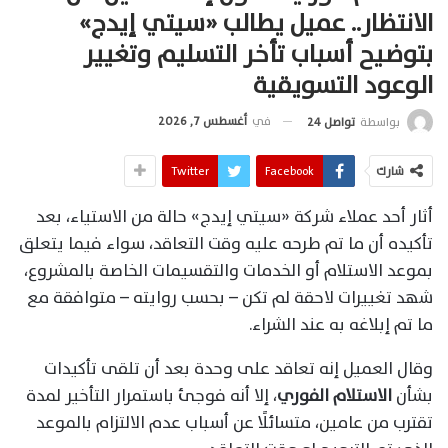
الانتظار.. عميل يطالب «سيتي إيدج»
بتوضيح أسباب تأخر التسليم وتغيير
الوعود التسويقية
في
أغسطس 7, 2026
بواسطة
تواصل 24
شارك
Facebook
Twitter
أثار أحد عملاء شركة «سيتي إيدج» حالة من الاستياء، بعد
تأكيده أن ما تم طرحه عليه وقت التعاقد، سواء فيما يتعلق
بموعد الاستلام أو الخدمات والتقسيمات الخاصة بالمشروع،
شهد تغييرات لاحقة لم تكن – بحسب روايته – متوافقة مع
ما تم إبلاغه به عند الشراء.
وقال العميل إنه تعاقد على وحدة بعد أن تلقى تأكيدات
بشأن
الاستلام الفوري
، إلا أنه فوجئ باستمرار التأخير لمدة
تقترب من عامين، متسائلًا عن أسباب عدم الالتزام بالموعد