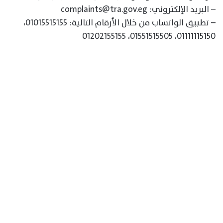
– البريد الإلكتروني: complaints@tra.gov.eg
– تطبيق الواتساب من خلال الأرقام التالية: 01015515155،
01111115150، 01551515505، 01202155155