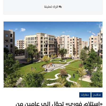
اترك تعليقا
سلايدر
عقارات
«استلام فوري» تحوّل إلى عامين من