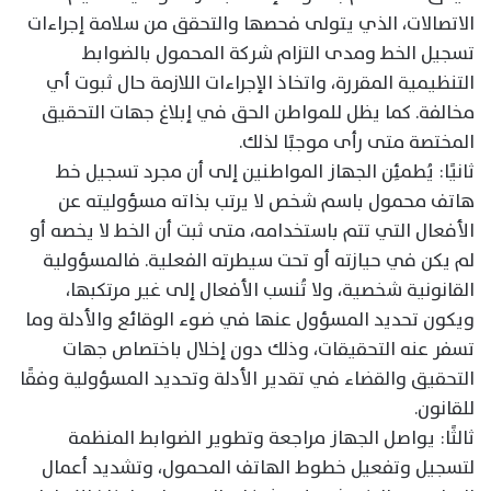
الاتصالات، الذي يتولى فحصها والتحقق من سلامة إجراءات
تسجيل الخط ومدى التزام شركة المحمول بالضوابط
التنظيمية المقررة، واتخاذ الإجراءات اللازمة حال ثبوت أي
مخالفة. كما يظل للمواطن الحق في إبلاغ جهات التحقيق
المختصة متى رأى موجبًا لذلك.
ثانيًا: يُطمئِن الجهاز المواطنين إلى أن مجرد تسجيل خط
هاتف محمول باسم شخص لا يرتب بذاته مسؤوليته عن
الأفعال التي تتم باستخدامه، متى ثبت أن الخط لا يخصه أو
لم يكن في حيازته أو تحت سيطرته الفعلية. فالمسؤولية
القانونية شخصية، ولا تُنسب الأفعال إلى غير مرتكبها،
ويكون تحديد المسؤول عنها في ضوء الوقائع والأدلة وما
تسفر عنه التحقيقات، وذلك دون إخلال باختصاص جهات
التحقيق والقضاء في تقدير الأدلة وتحديد المسؤولية وفقًا
للقانون.
ثالثًا: يواصل الجهاز مراجعة وتطوير الضوابط المنظمة
لتسجيل وتفعيل خطوط الهاتف المحمول، وتشديد أعمال