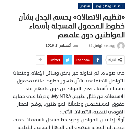
اتصالات وتكنولوجيا
سلايدر
«تنظيم الاتصالات» يحسم الجدل بشأن
خطوط المحمول المسجلة بأسماء
المواطنين دون علمهم
في
أغسطس 8, 2026
بواسطة
تواصل 24
شارك
Facebook
Twitter
في ضوء ما تم تداوله عبر بعض وسائل الإعلام ومنصات
التواصل الاجتماعي بشأن ظهور خطوط هاتف محمول
مسجلة بأسماء بعض المواطنين دون علمهم عند
الاستعلام من خلال تطبيق My NTRA، وحرصًا على حماية
حقوق المستخدمين وطمأنة المواطنين، يوضح الجهاز
القومي لتنظيم الاتصالات الآتي:
أولًا: إذا تبين للمواطن وجود خط مسجل باسمه لا يخصه،
فيحق له التقدم بشكوى إلى الجهاز القومي لتنظيم