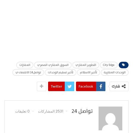
City Edge
التطوير العقاري
السوق العقاري المصري
العقارات
الوحدات العقارية
تأخير الاستلام
تأخير تسليم الوحدات
تواصل24 الاقتصادي
شارك
Facebook
Twitter
تواصل 24
2531 المشاركات
0 تعليقات