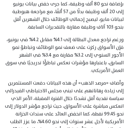
بإضافة نحو 80 ألف وظيفة، كما جرى خفض بيانات يونيو
إلى 20 ألف وظيفة بدلًا من 57 ألفًا، مع مراجعة هبوطية
لبيانات مايو، ليصبح إجمالي الوظائف خلال الشهرين أقل
بنحو 103 آلاف وظيفة مقارنة بالتقديرات السابقة.
ورغم تراجع معدل البطالة إلى 4.1% مقابل 4.2% في يونيو،
فإن الأسواق ركزت على ضعف نمو الوظائف وتباطؤ نمو
الأجور السنوي إلى 3.2% مقارنة مع 3.4% في الشهر
السابق، باعتبارها مؤشرات تعكس تباطؤًا تدريجيًا في سوق
العمل الأمريكي.
وأضاف «مرصد الذهب» أن هذه البيانات دفعت المستثمرين
إلى زيادة رهاناتهم على تبني مجلس الاحتياطي الفيدرالي
سياسة نقدية أقل تشددًا خلال الفترة المقبلة، الأمر الذي
انعكس مباشرة على الأسواق، حيث تراجع مؤشر الدولار إلى
نحو 99.45 نقطة، كما انخفض العائد على سندات الخزانة
الأمريكية لأجل عشر سنوات إلى نحو 4.60%، ما عزز الطلب