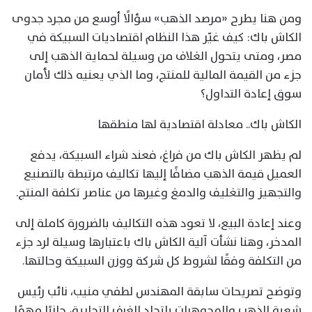
ومن هنا يطرح «مرصد الذهب» سؤالًا أوسع من مجرد جدوى
الكاش باك: كيف غيّر هذا النظام اقتصاديات السبيكة في
مصر، ومتى يتحول الغلاف من وسيلة لحماية الذهب إلى
جزء من القيمة المالية للمنتج، وما الذي يعنيه ذلك لأمان
سوق إعادة التداول؟
الكاش باك.. معادلة اقتصادية لها منطقها
لم يظهر الكاش باك من فراغ، فعند شراء السبيكة، يدفع
العميل قيمة الذهب مضافًا إليها تكاليف مرتبطة بالتصنيع
والتجهيز والتغليف والدمغ وغيرها من عناصر تكلفة المنتج.
وعند إعادة البيع، لا تعود هذه التكاليف بالضرورة كاملة إلى
المدخر، وهنا نشأت آلية الكاش باك باعتبارها وسيلة لرد جزء
من التكلفة وفقًا لشروط كل شركة ووزن السبيكة وحالتها.
وتوضح تصريحات سابقة المهندس لطفي منيب، نائب رئيس
شعبة الذهب والمجوهرات باتحاد الغرف التجارية، جانبًا مهمًا