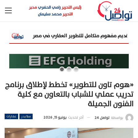
رئيس التحرير
رامي الحضري
مدير
التحرير
محمد سليمان
شركة «AIG» تتعاون مع «CSCEC الصينية» بمشروع «AI Tower» بأعلى المعايير العالمية
«هوم تاون للتطوير» تخطط لإطلاق برنامج
تدريب عملي للشباب بالتعاون مع كلية
الفنون الجميلة
سلايدر
عقارات
آخر تحديث
يونيو 15, 2026
بواسطة
تواصل 24