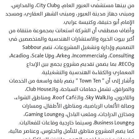
من بينها مستشفى العبور العام، وCity Club، والمدارس،
ومبنى جهاز مدينة العبور، ومبنى الشهر العقاري، ومسجد
الإمام أبو حنيفة، وكنيسة عرابي.
وأضاف مصطفى أن الشركة استعانت بمجموعة منتقاة من
أكبر بيوت الخبرة والاستشارات الهندسية والمتخصصين في
التصميم وإدارة وتشغيل المشروعات، تضم Sabbour
Consulting، وIncommercial، وArke، وScale Up، وAcadio،
وRECO، بما يضمن تقديم مشروع يجمع بين الإبداع
المعماري والكفاءة الهندسية والتشغيلية.
وأشار إلى أن ” Town Ten ” يضم باقة واسعة من الخدمات
والمرافق، تشمل حمامات السباحة، والـClub House،
واللاجون، والـSky Walk، والـRoof Café، ومناطق الشواء،
وصالة الألعاب الرياضية، ومناطق الأطفال، ومسارات
ومخازن الدراجات، وملعب البادل، وGaming Lounge،
وBusiness Lounge، وسينما خارجية وقاعات للفعاليات.
كما يضم المشروع مناطق للتأمل والجلوس، وعناصر مائية،