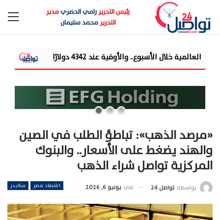
رئيس التحرير
رامي الحضري
مدير
التحرير
محمد سليمان
شركة «Liberty Developments» تطلق أولى فعالياتها الترفيهية بمشروع «AT» في حفل ضخم للميجا ستار أحمد سع...
«مرصد الذهب»: تباطؤ الطلب في الصين
والهند يضغط على الأسعار.. والبنوك
المركزية تواصل شراء الذهب
اقتصاد مصر
سلايدر
في
يونيو 6, 2026
بواسطة
تواصل 24