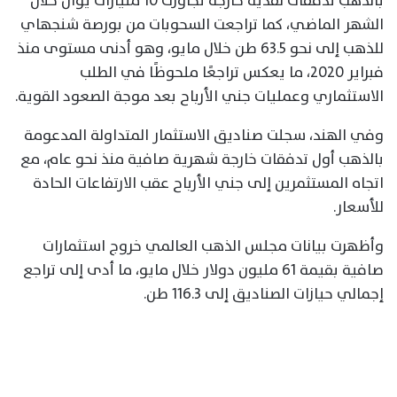
بالذهب تدفقات نقدية خارجة تجاوزت 10 مليارات يوان خلال
الشهر الماضي، كما تراجعت السحوبات من بورصة شنجهاي
للذهب إلى نحو 63.5 طن خلال مايو، وهو أدنى مستوى منذ
فبراير 2020، ما يعكس تراجعًا ملحوظًا في الطلب
الاستثماري وعمليات جني الأرباح بعد موجة الصعود القوية.
وفي الهند، سجلت صناديق الاستثمار المتداولة المدعومة
بالذهب أول تدفقات خارجة شهرية صافية منذ نحو عام، مع
اتجاه المستثمرين إلى جني الأرباح عقب الارتفاعات الحادة
للأسعار.
وأظهرت بيانات مجلس الذهب العالمي خروج استثمارات
صافية بقيمة 61 مليون دولار خلال مايو، ما أدى إلى تراجع
إجمالي حيازات الصناديق إلى 116.3 طن.