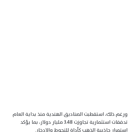
ورغم ذلك، استقطبت الصناديق الهندية منذ بداية العام
تدفقات استثمارية تجاوزت 3.48 مليار دولار، بما يؤكد
استمرار جاذبية الذهب كأداة للتحوط والادخار.