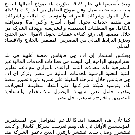
ومنذ تأسيسها في عام 2022، طوّرت بلد نموذج أعمالها لتصبح
منصة بنية تحتية تعمل وفق نموذج التعامل بين الشركات (B2B)،
تمكّن البنوك وشركات الصرافة والمؤسسات المالية والشركات
من تقديم خدمات تحويل أموال أسرع وأكثر أمانًا ومتوافقة
بالكامل مع المتطلبات التنظيمية والتشريعية. وتهدف الشركة من
خلال منصتها إلى رفع كفاءة عمليات تحويل الأموال عبر الحدود
وتعزيز الترابط المالي بين المصريين المقيمين بالخارج والاقتصاد
المحلي.
ويعكس استثمار إي اف چي فاينانس بحصة أغلبية في بلد
استراتيجيتها الرامية إلى التوسع في قطاعات الخدمات المالية غير
المصرفية ذات معدلات النمو الواعدة، بالتوازي مع دعم تطوير
البنية التحتية الرقمية للخدمات المالية في مصر. وتركز إي اف
چي فاينانس خلال المرحلة المقبلة على تسريع وتيرة تطوير منصة
بلد، وتوسيع شبكة شراكاتها على امتداد منظومة التحويلات،
وتقديم حلول تعزز سهولة الوصول والاستخدام والشفافية
للمصريين بالخارج وأسرهم داخل مصر.
كما تأتي هذه الصفقة امتدادًا للدعم المتواصل من المستثمرين
المؤسسيين الأوائل في بلد، وهم فيرست سيركل كابيتال وأكاسيا
فينتشرز وصني سايد فينتشر بارتنرز، الذين دعموا الشركة منذ