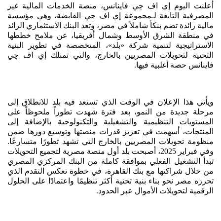
أعلنت اليوم إي اف چي فاينانس، منصة الخدمات المالية غير
المصرفية التابعة لـمجموعة إي اف چي القابضة، وهي مؤسسة
مالية رائدة تضم بنكاً شاملاً في مصر، وتعد البنك الاستثماري الرائد
في منطقة الشرق الأوسط وشمال أفريقيا، عن ملامح خططها
الاستراتيجية لتنمية شركة «بلد»، المتخصصة في تطوير البنية
التحتية لتحويلات المصريين بالخارج، والتي تمتلك إي اف چي
فاينانس حصة أغلبية فيها.
ويأتي هذا الإعلان في الوقت الذي تستعد فيه بلد للانطلاق إلى
مرحلة جديدة من النمو، بعد فترة شهدت تطوراً ملحوظاً على
المستويات التنظيمية والتشغيلية والتكنولوجية بالإضافة إلى
المنتجات، أسهمت في تعزيز قدرات منصتها وتوسيع دورها ضمن
منظومة تحويلات المصريين بالخارج التي تشهد تطورًا متسارعًا.
وفي فبراير 2025، أصبحت بلد أول منصة مصرية لتجميع التحويلات
تبدأ التشغيل الفعلي بموافقة كاملة من البنك المركزي المصري
من خلال شراكتها مع بنك القاهرة، في خطوة تعكس التقدم الذي
تحرزه مصر نحو بناء بنية تحتية أكثر تنظيمًا واعتمادًا على الحلول
الرقمية لتحويلات الأموال عبر الحدود.