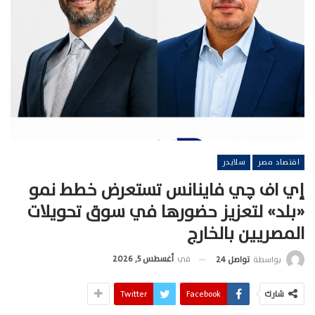
اقتصاد مصر
سلايدر
إي اف چي فاينانس تستعرض خطط نمو
«بلد» لتعزيز حضورها في سوق تحويلات
المصريين بالخارج
في
أغسطس 5, 2026
بواسطة
تواصل 24
شارك
Facebook
Twitter