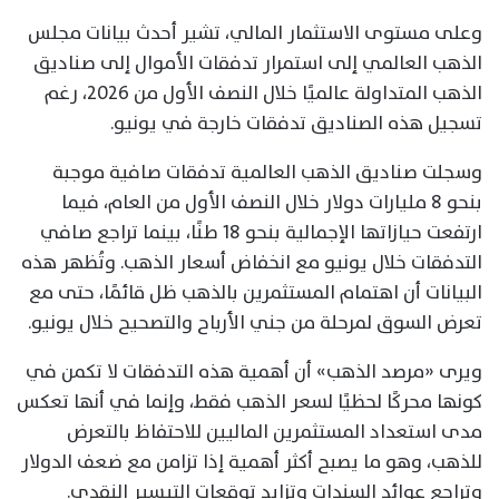
وعلى مستوى الاستثمار المالي، تشير أحدث بيانات مجلس
الذهب العالمي إلى استمرار تدفقات الأموال إلى صناديق
الذهب المتداولة عالميًا خلال النصف الأول من 2026، رغم
تسجيل هذه الصناديق تدفقات خارجة في يونيو.
وسجلت صناديق الذهب العالمية تدفقات صافية موجبة
بنحو 8 مليارات دولار خلال النصف الأول من العام، فيما
ارتفعت حيازاتها الإجمالية بنحو 18 طنًا، بينما تراجع صافي
التدفقات خلال يونيو مع انخفاض أسعار الذهب. وتُظهر هذه
البيانات أن اهتمام المستثمرين بالذهب ظل قائمًا، حتى مع
تعرض السوق لمرحلة من جني الأرباح والتصحيح خلال يونيو.
ويرى «مرصد الذهب» أن أهمية هذه التدفقات لا تكمن في
كونها محركًا لحظيًا لسعر الذهب فقط، وإنما في أنها تعكس
مدى استعداد المستثمرين الماليين للاحتفاظ بالتعرض
للذهب، وهو ما يصبح أكثر أهمية إذا تزامن مع ضعف الدولار
وتراجع عوائد السندات وتزايد توقعات التيسير النقدي.