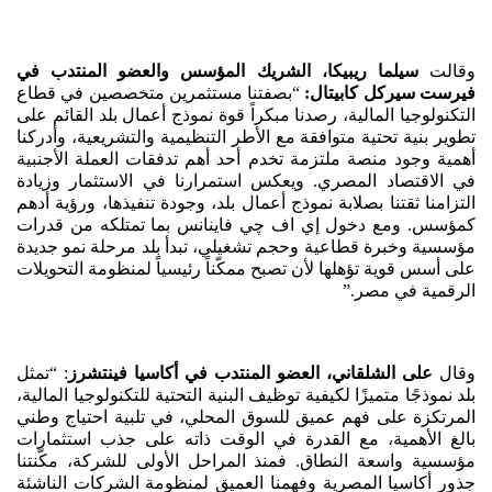
وقالت
سيلما ريبيكا، الشريك المؤسس والعضو المنتدب في
فيرست سيركل كابيتال:
“بصفتنا مستثمرين متخصصين في قطاع
التكنولوجيا المالية، رصدنا مبكراً قوة نموذج أعمال بلد القائم على
تطوير بنية تحتية متوافقة مع الأطر التنظيمية والتشريعية، وأدركنا
أهمية وجود منصة ملتزمة تخدم أحد أهم تدفقات العملة الأجنبية
في الاقتصاد المصري. ويعكس استمرارنا في الاستثمار وزيادة
التزامنا ثقتنا بصلابة نموذج أعمال بلد، وجودة تنفيذها، ورؤية أدهم
كمؤسس. ومع دخول إي اف چي فاينانس بما تمتلكه من قدرات
مؤسسية وخبرة قطاعية وحجم تشغيلي، تبدأ بلد مرحلة نمو جديدة
على أسس قوية تؤهلها لأن تصبح ممكّناً رئيسياً لمنظومة التحويلات
الرقمية في مصر.”
وقال
على الشلقاني، العضو المنتدب في أكاسيا فينتشرز
: “تمثل
بلد نموذجًا متميزًا لكيفية توظيف البنية التحتية للتكنولوجيا المالية،
المرتكزة على فهم عميق للسوق المحلي، في تلبية احتياج وطني
بالغ الأهمية، مع القدرة في الوقت ذاته على جذب استثمارات
مؤسسية واسعة النطاق. فمنذ المراحل الأولى للشركة، مكّنتنا
جذور أكاسيا المصرية وفهمنا العميق لمنظومة الشركات الناشئة