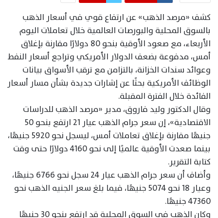
كشف «مرصد الذهب» عن ارتفاع قوي في أسعار الذهب
بالسوق المحلية والبورصات العالمية خلال تعاملات اليوم
الأربعاء، مع صعود الأوقية بنحو 80 دولارًا مقارنة بإغلاق
أمس، مدفوعة بضعف الدولار الأمريكي وتراجع أسعار النفط
وعوائد سندات الخزانة، بالتزامن مع ترقب الأسواق بيانات
الوظائف الأمريكية بحثًا عن إشارات جديدة بشأن مسار أسعار
الفائدة خلال الفترة المقبلة.
وقال الدكتور وليد فاروق، مدير «مرصد الذهب للدراسات
الاقتصادية»، إن سعر جرام الذهب عيار 21 ارتفع بنحو 50
جنيهًا مقارنة بإغلاق تعاملات أمس، ليسجل نحو 5920 جنيهًا،
بينما صعدت الأوقية عالميًا إلى نحو 4160 دولارًا حتى وقت
كتابة التقرير.
وأضاف أن سعر جرام الذهب عيار 24 سجل نحو 6766 جنيهًا،
وعيار 18 نحو 5074 جنيهًا، فيما بلغ سعر الجنيه الذهب نحو
47360 جنيهًا.
وكان الذهب في السوق المحلية قد ارتفع بنحو 30 جنيهًا