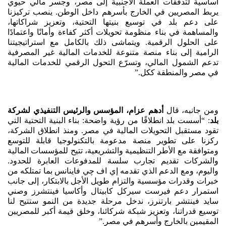
أساسية لتدفقات العملة الأجنبية إلى مصر، وجسر مالي حيوي
يربط المصريين في الخارج بأسرهم داخل الوطن. ينصب تركيزنا
على دعم بلد في توسيع بنيتها التحتية، وتعزيز شراكاتها،
والمساهمة في بناء منظومة تحويلات أكثر كفاءة وأمانًا واعتمادًا
على الحلول الرقمية. ويتماشى ذلك بالكامل مع استراتيجيتنا
الرامية إلى بناء منصة متنوعة للخدمات المالية غير المصرفية
تدعم الشمول المالي، وتسرّع التحول الرقمي للخدمات المالية
في مصر والمنطقة ككل.”
ومن جانبه، قال
أدهم عزام، المؤسس والرئيس التنفيذي لشركة
بلد
: “أسست بلد انطلاقًا من رؤية واضحة: بناء البنية التحتية التي
تقود مستقبل التحويلات المالية في مصر. ومنذ انطلاق الشركة،
ركزنا على تطوير منصة مدعومة بالتكنولوجيا قابلة للتوسع
ومتوافقة مع الأطر التنظيمية والتشريعية، تتيح للمؤسسات المالية
والشركات تقديم تجارب سلسة للمدفوعات العابرة للحدود.
واليوم، ومع الدعم الذي تقدمه إي اف چي فاينانس بما تمتلكه من
خبرات وقدرات مؤسسية والتزام طويل الأجل بالابتكار، إلى جانب
استمرار دعم فيرست سيركل كابيتال وأكاسيا فينتشرز وصني
سايد فينتشر بارتنرز، ندخل مرحلة جديدة من النمو ستتيح لنا
توسيع قدراتنا، وتعزيز شبكة شركائنا، وخلق قيمة أكبر للمصريين
المقيمين بالخارج وأسرهم في مصر.”