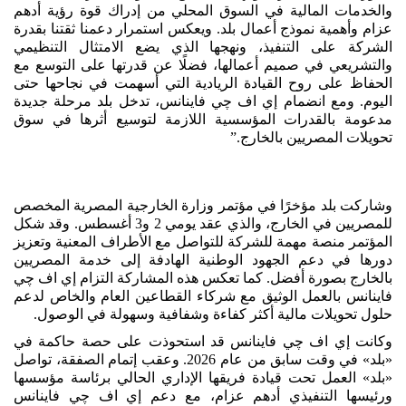
والخدمات المالية في السوق المحلي من إدراك قوة رؤية أدهم
عزام وأهمية نموذج أعمال بلد. ويعكس استمرار دعمنا ثقتنا بقدرة
الشركة على التنفيذ، ونهجها الذي يضع الامتثال التنظيمي
والتشريعي في صميم أعمالها، فضلًا عن قدرتها على التوسع مع
الحفاظ على روح القيادة الريادية التي أسهمت في نجاحها حتى
اليوم. ومع انضمام إي اف چي فاينانس، تدخل بلد مرحلة جديدة
مدعومة بالقدرات المؤسسية اللازمة لتوسيع أثرها في سوق
تحويلات المصريين بالخارج.”
وشاركت بلد مؤخرًا في مؤتمر وزارة الخارجية المصرية المخصص
للمصريين في الخارج، والذي عقد يومي 2 و3 أغسطس. وقد شكل
المؤتمر منصة مهمة للشركة للتواصل مع الأطراف المعنية وتعزيز
دورها في دعم الجهود الوطنية الهادفة إلى خدمة المصريين
بالخارج بصورة أفضل. كما تعكس هذه المشاركة التزام إي اف چي
فاينانس بالعمل الوثيق مع شركاء القطاعين العام والخاص لدعم
حلول تحويلات مالية أكثر كفاءة وشفافية وسهولة في الوصول.
وكانت إي اف چي فاينانس قد استحوذت على حصة حاكمة في
«بلد» في وقت سابق من عام 2026. وعقب إتمام الصفقة، تواصل
«بلد» العمل تحت قيادة فريقها الإداري الحالي برئاسة مؤسسها
ورئيسها التنفيذي أدهم عزام، مع دعم إي اف چي فاينانس