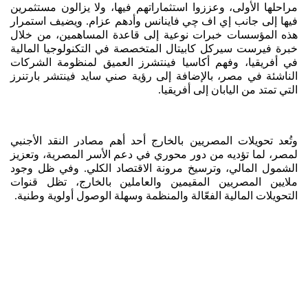
مراحلها الأولى، وعززوا استثماراتهم فيها، ولا يزالون مستثمرين
فيها إلى جانب إي اف چي فاينانس وأدهم عزام. ويضيف استمرار
هذه المؤسسات خبرات نوعية إلى قاعدة المساهمين، من خلال
خبرة فيرست سيركل كابيتال المتخصصة في التكنولوجيا المالية
في أفريقيا، وفهم أكاسيا فينتشرز العميق لمنظومة الشركات
الناشئة في مصر، بالإضافة إلى رؤية صني سايد فينتشر بارتنرز
التي تمتد من اليابان إلى أفريقيا.
وتُعد تحويلات المصريين بالخارج أحد أهم مصادر النقد الأجنبي
لمصر، لما تؤديه من دور محوري في دعم الأسر المصرية، وتعزيز
الشمول المالي، وترسيخ مرونة الاقتصاد الكلي. وفي ظل وجود
ملايين المصريين المقيمين والعاملين بالخارج، تظل قنوات
التحويلات المالية الفعّالة والمنظمة وسهلة الوصول أولوية وطنية.