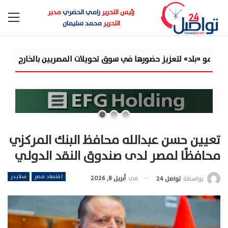
رئيس التحرير
رامي الحضري
مدير
التحرير
محمد سليمان
 سوق تحويلات المصريين بالخارج
جولدن تاون تبدأ أعمال الإنشاءات بمشروع «GT Business City
تعيين حسن عبدالله محافظ البنك المركزي
محافظًا لمصر لدى صندوق النقد الدولي
اقتصاد مصر
سلايدر
في
أبريل 8, 2026
بواسطة
تواصل 24