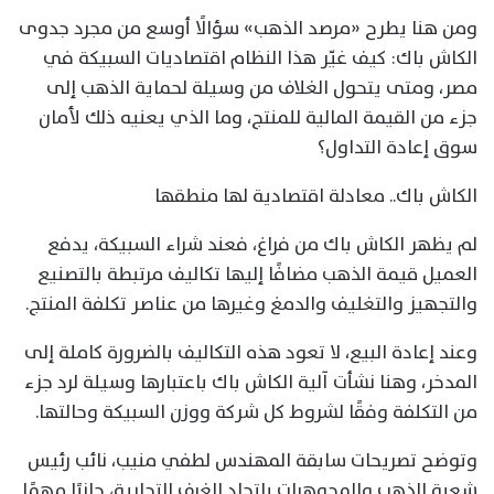
ومن هنا يطرح «مرصد الذهب» سؤالًا أوسع من مجرد جدوى
الكاش باك: كيف غيّر هذا النظام اقتصاديات السبيكة في
مصر، ومتى يتحول الغلاف من وسيلة لحماية الذهب إلى
جزء من القيمة المالية للمنتج، وما الذي يعنيه ذلك لأمان
سوق إعادة التداول؟
الكاش باك.. معادلة اقتصادية لها منطقها
لم يظهر الكاش باك من فراغ، فعند شراء السبيكة، يدفع
العميل قيمة الذهب مضافًا إليها تكاليف مرتبطة بالتصنيع
والتجهيز والتغليف والدمغ وغيرها من عناصر تكلفة المنتج.
وعند إعادة البيع، لا تعود هذه التكاليف بالضرورة كاملة إلى
المدخر، وهنا نشأت آلية الكاش باك باعتبارها وسيلة لرد جزء
من التكلفة وفقًا لشروط كل شركة ووزن السبيكة وحالتها.
وتوضح تصريحات سابقة المهندس لطفي منيب، نائب رئيس
شعبة الذهب والمجوهرات باتحاد الغرف التجارية، جانبًا مهمًا