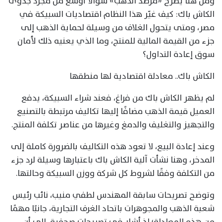
ومن هنا يطرح «مرصد الذهب» سؤالًا أوسع من مجرد جدوى
الكاش باك: كيف غيّر هذا النظام اقتصاديات السبيكة في
مصر، ومتى يتحول الغلاف من وسيلة لحماية الذهب إلى
جزء من القيمة المالية للمنتج، وما الذي يعنيه ذلك لأمان
سوق إعادة التداول؟
الكاش باك.. معادلة اقتصادية لها منطقها
لم يظهر الكاش باك من فراغ، فعند شراء السبيكة، يدفع
العميل قيمة الذهب مضافًا إليها تكاليف مرتبطة بالتصنيع
والتجهيز والتغليف والدمغ وغيرها من عناصر تكلفة المنتج.
وعند إعادة البيع، لا تعود هذه التكاليف بالضرورة كاملة إلى
المدخر، وهنا نشأت آلية الكاش باك باعتبارها وسيلة لرد جزء
من التكلفة وفقًا لشروط كل شركة ووزن السبيكة وحالتها.
وتوضح تصريحات سابقة المهندس لطفي منيب، نائب رئيس
شعبة الذهب والمجوهرات باتحاد الغرف التجارية، جانبًا مهمًا
من هذه المعادلة؛ إذ أشار في تصريحات صحفية، إلى أن