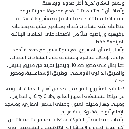
ويمنح السكان تجربة أكثر هدوءًا ورفاهية.
وأضاف أن ” Town Ten ” يقدم مفهومًا عمرانيًا يراعي
احتياجات المنطقة، خاصة الحاجة إلى مشروعات سكنية
متكاملة تضم مساحات خضراء ومناطق مفتوحة وخدمات
ترفيهية ورياضية، بدلًا من الاعتماد على الكثافات البنائية
المرتفعة فقط.
وأشار إلى أن المشروع يقع سورًا بسور مع جمعية أحمد
عرابي، بإطلالة مباشرة ومفتوحة على المساحات الخضراء،
كما يطل على محور خط 10، ويتميز بقربه من طريق بلبيس،
والطريق الدائري الأوسطي، وطريق الإسماعيلية، ومحور
خط 7.
كما يقع المشروع بالقرب من عدد من أهم الخدمات الحيوية،
من بينها مستشفى العبور العام، وCity Club، والمدارس،
ومبنى جهاز مدينة العبور، ومبنى الشهر العقاري، ومسجد
الإمام أبو حنيفة، وكنيسة عرابي.
وأضاف مصطفى أن الشركة استعانت بمجموعة منتقاة من
أكبر بيوت الخبرة والاستشارات الهندسية والمتخصصين في