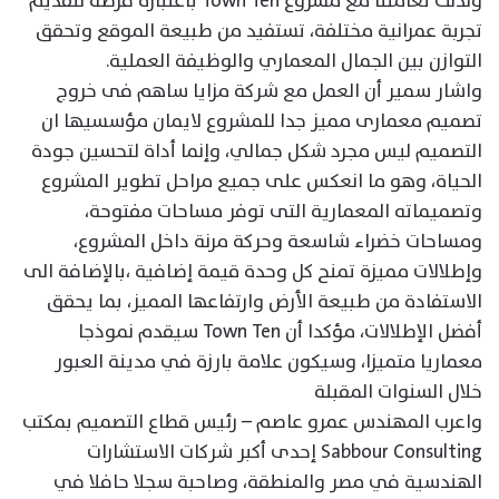
ولذلك تعاملنا مع مشروع Town Ten باعتباره فرصة لتقديم
تجربة عمرانية مختلفة، تستفيد من طبيعة الموقع وتحقق
التوازن بين الجمال المعماري والوظيفة العملية.
واشار سمير أن العمل مع شركة مزايا ساهم فى خروج
تصميم معمارى مميز جدا للمشروع لايمان مؤسسيها ان
التصميم ليس مجرد شكل جمالي، وإنما أداة لتحسين جودة
الحياة، وهو ما انعكس على جميع مراحل تطوير المشروع
وتصميماته المعمارية التى توفر مساحات مفتوحة،
ومساحات خضراء شاسعة وحركة مرنة داخل المشروع،
وإطلالات مميزة تمنح كل وحدة قيمة إضافية ،بالإضافة الى
الاستفادة من طبيعة الأرض وارتفاعها المميز، بما يحقق
أفضل الإطلالات، مؤكدا أن Town Ten سيقدم نموذجا
معماريا متميزا، وسيكون علامة بارزة في مدينة العبور
خلال السنوات المقبلة
واعرب المهندس عمرو عاصم – رئيس قطاع التصميم بمكتب
Sabbour Consulting إحدى أكبر شركات الاستشارات
الهندسية في مصر والمنطقة، وصاحبة سجلا حافلا في