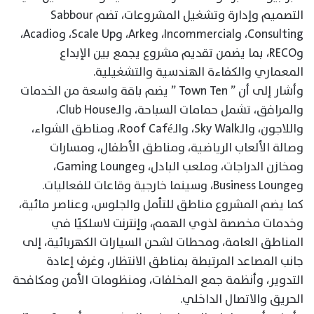
التصميم وإدارة وتشغيل المشروعات، تضم Sabbour
Consulting، وIncommercial، وArke، وScale Up، وAcadio،
وRECO، بما يضمن تقديم مشروع يجمع بين الإبداع
المعماري والكفاءة الهندسية والتشغيلية.
وأشار إلى أن ” Town Ten ” يضم باقة واسعة من الخدمات
والمرافق، تشمل حمامات السباحة، والـClub House،
واللاجون، والـSky Walk، والـRoof Café، ومناطق الشواء،
وصالة الألعاب الرياضية، ومناطق الأطفال، ومسارات
ومخازن الدراجات، وملعب البادل، وGaming Lounge،
وBusiness Lounge، وسينما خارجية وقاعات للفعاليات.
كما يضم المشروع مناطق للتأمل والجلوس، وعناصر مائية،
وخدمات مخصصة لذوي الهمم، وإنترنت لاسلكيًا في
المناطق العامة، ومحطات لشحن السيارات الكهربائية، إلى
جانب المصاعد المرتبطة بمناطق الانتظار، وغرف إعادة
التدوير، وأنظمة جمع المخلفات، ومنظومات الأمن ومكافحة
الحريق والاتصال الداخلي.