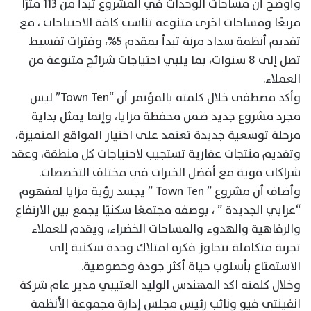
وأوضح أن مساحات الوحدات في المشروع تبدأ من ١١٣ مترًا
مربعًا ومساحات اخرى متنوعة تناسب كافة الاحتياجات ، مع
تقديم أنظمة سداد مرنة تبدأ بمقدم 5%، وفترات تقسيط
تصل إلى 8 سنوات، بما يلبي احتياجات شرائح متنوعة من
العملاء.
وأكد مصطفى خلال كلمته بالمؤتمر أن “Town Ten” ليس
مجرد مشروع جديد ضمن محفظة مزايا، وإنما يمثل بداية
مرحلة توسعية جديدة تعتمد على اختيار المواقع المتميزة،
وتقديم منتجات عقارية تستجيب لاحتياجات كل منطقة، وعقد
شراكات قوية مع أفضل الخبرات في مختلف التخصصات.
وأضاف أن مشروع ” Town Ten ” يجسد رؤية مزايا لمفهوم
“عرابي الجديدة ” ، بوصفه مجتمعًا سكنيًا يجمع بين الارتفاع
والرفاهية والهدوء والمساحات الخضراء، ويقدم للعملاء
تجربة متكاملة تتجاوز فكرة امتلاك وحدة سكنية إلى
الاستمتاع بأسلوب حياة أكثر جودة وخصوصية.
وخلال كلمته اكد المهندس الوليد العتيبي مدير عام شركة
انفينتى فيو ونائب رئيس مجلس إدارة مجموعة الأنظمة