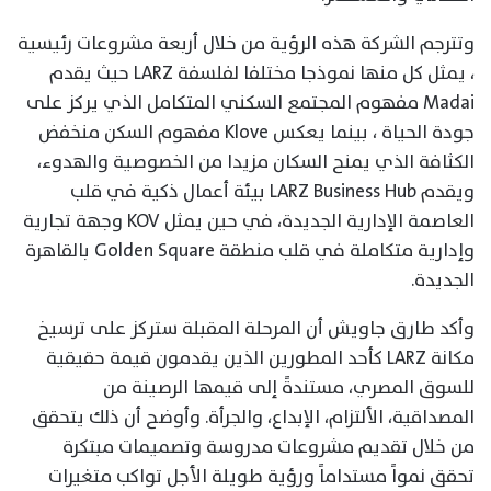
وتترجم الشركة هذه الرؤية من خلال أربعة مشروعات رئيسية
، يمثل كل منها نموذجا مختلفا لفلسفة LARZ حيث يقدم
Madai مفهوم المجتمع السكني المتكامل الذي يركز على
جودة الحياة ، بينما يعكس Klove مفهوم السكن منخفض
الكثافة الذي يمنح السكان مزيدا من الخصوصية والهدوء،
ويقدم LARZ Business Hub بيئة أعمال ذكية في قلب
العاصمة الإدارية الجديدة، في حين يمثل KOV وجهة تجارية
وإدارية متكاملة في قلب منطقة Golden Square بالقاهرة
الجديدة.
وأكد طارق جاويش أن المرحلة المقبلة ستركز على ترسيخ
مكانة LARZ كأحد المطورين الذين يقدمون قيمة حقيقية
للسوق المصري، مستندةً إلى قيمها الرصينة من
المصداقية، الألتزام، الإبداع، والجرأة. وأوضح أن ذلك يتحقق
من خلال تقديم مشروعات مدروسة وتصميمات مبتكرة
تحقق نمواً مستداماً ورؤية طويلة الأجل تواكب متغيرات