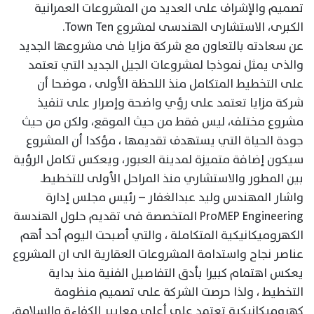
تصميم والإشراف على العديد من المشروعات العمرانية
الكبرى، الاستشارى الهندسى لمشروع Town Ten.
عن سعادته بالتعاون مع شركة مزايا فى مشروعها الجديد
والذى يمثل نموذجا لمشروعات الجيل الجديد التي تعتمد
على التخطيط المتكامل منذ اللحظة الأولى ، موضحا أن
شركة مزايا تعتمد على رؤي واضحة وإصرار على تنفيذ
مشروع مختلف، ليس فقط من حيث الموقع، ولكن من حيث
جودة الحياة التي يستهدف تقديمها ، مؤكدا أن المشروع
سيكون إضافة متميزة لمدينة العبور، ويعكس تكامل الرؤية
بين المطور والاستشاري منذ المراحل الأولى للتخطيط.
واشار المهندس وليد عبدالغفار – رئيس مجلس إدارة
ProMEP Engineering المتخصصة فى تقديم حلول الهندسة
الكهروميكانيكية المتكاملة ، والتي أصبحت اليوم أحد أهم
عناصر نجاح واستدامة المشروعات العقارية الى ان المشروع
يعكس اهتمام كبيرا بأدق التفاصيل الفنية منذ بداية
التخطيط ، ولذا حرصت الشركة على تصميم منظومة
كهروميكانيكية تعتمد على أعلى معايير الكفاءة والسلامة،