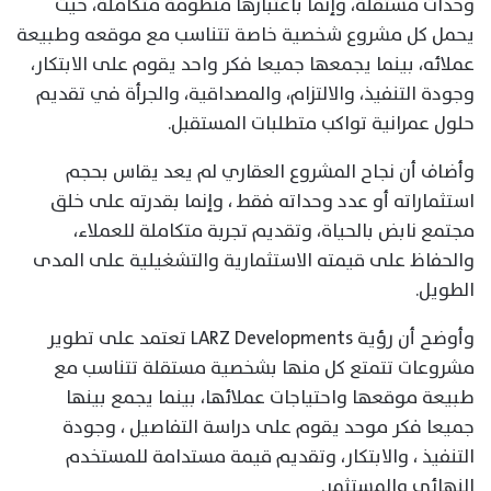
وحدات مستقلة، وإنما باعتبارها منظومة متكاملة، حيث
يحمل كل مشروع شخصية خاصة تتناسب مع موقعه وطبيعة
عملائه، بينما يجمعها جميعا فكر واحد يقوم على الابتكار،
وجودة التنفيذ، والالتزام، والمصداقية، والجرأة في تقديم
حلول عمرانية تواكب متطلبات المستقبل.
وأضاف أن نجاح المشروع العقاري لم يعد يقاس بحجم
استثماراته أو عدد وحداته فقط ، وإنما بقدرته على خلق
مجتمع نابض بالحياة، وتقديم تجربة متكاملة للعملاء،
والحفاظ على قيمته الاستثمارية والتشغيلية على المدى
الطويل.
وأوضح أن رؤية LARZ Developments تعتمد على تطوير
مشروعات تتمتع كل منها بشخصية مستقلة تتناسب مع
طبيعة موقعها واحتياجات عملائها، بينما يجمع بينها
جميعا فكر موحد يقوم على دراسة التفاصيل ، وجودة
التنفيذ ، والابتكار، وتقديم قيمة مستدامة للمستخدم
النهائي والمستثمر.