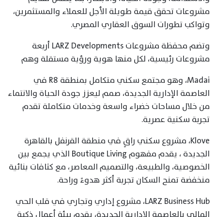
مشروعات تحقق قيمة طويلة الأجل للعملاء والمستثمرين،
وتواكب تطورات السوق العقاري المصري.
وتضم محفظة مشروعات LARZ Developments أربعة
مشروعات رئيسية، لكل منها هوية ورؤية مستقلة وهم
Madai، وهو مجتمع سكني متكامل بمنطقة R8 في
العاصمة الإدارية الجديدة، صمم ليعزز جودة الحياة والانتماء
من خلال مساحات خضراء واسعة وخدمات متكاملة تقدم
تجربة سكنية عصرية.
Klove، مشروع سكني راقٍ في منطقة القرنفل بالقاهرة
الجديدة ، يقدم مفهوم Boutique Living الذي يجمع بين
الخصوصية، والطبيعة، والتصميم المعاصر، مع كثافات بنائية
منخفضة تمنح السكان تجربة أكثر هدوءً وراحة.
LARZ Business Hub، مشروع إداري وتجاري في قلب الحي
المالي بالعاصمة الإدارية الجديدة، يقدم بيئة أعمال ذكية