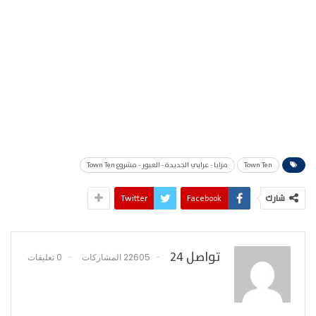
Town Ten
مزايا - عرابي الجديدة - العبور - مشروع Town Ten
شارك
Facebook
Twitter
تواصل 24
22605 المشاركات
0 تعليقات