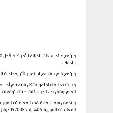
بالدولار.
وارتفع خام برنت مع استمرار تأثر إمدادات الط
ويستبعد المتعاملون بشكل شبه تام أي احت
العام. وقبل بدء الحرب، كانت هناك توقعات 
المعاملات الفورية 0.9% إلى 1970.38 دولار، بينما استقر البلاديوم عند 1503.52 دولار.