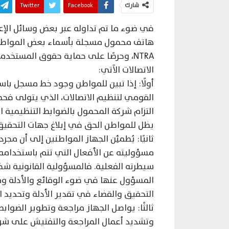
شارك
Facebook
Twitter
في ضوء ما تم تداوله عبر بعض وسائل الإ
NTRA، وحرصًا على حماية حقوق المستخ
الاتصالات الآتي:
أولًا: إذا تبين للمواطن وجود خط مسجل با
القومي لتنظيم الاتصالات، الذي يتولى فح
التزام شركة المحمول بالضوابط التنظيمية الم
يظل للمواطن الحق في إبلاغ جهات التحقيق 
ثانيًا: يُطمئِن الجهاز المواطنين إلى أن 
مسؤوليته عن الأفعال التي تتم باستخدامه، 
سيطرته الفعلية. فالمسؤولية القانونية شخص
المسؤول عنها في ضوء الوقائع والأدلة وم
التحقيق والقضاء في تقدير الأدلة وتحديد ال
ثالثًا: يواصل الجهاز مراجعة وتطوير الضو
وتشديد أعمال المراجعة والتفتيش على شركات