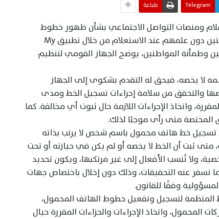
Telegram
طباعة
علام ومنصات التواصل الاجتماعي بشأن ظهور خطوط
هاتف محمول مسجلة بأسماء بعض المواطنين دون علمهم عند الاستعلام من خلال تطبيق My
دمين وطمأنة المواطنين، يوضح الجهاز القومي لتنظيم
سمه لا يخصه، فيحق له التقدم بشكوى إلى الجهاز
صها والتحقق من سلامة إجراءات تسجيل الخط ومدى
قررة، واتخاذ الإجراءات اللازمة حال ثبوت أي مخالفة. كما
المختصة متى رأى موجبًا لذلك.
مجرد تسجيل خط هاتف محمول باسم شخص لا يرتب بذاته
متى ثبت أن الخط لا يخصه أو لم يكن في حيازته أو تحت
ية، ولا تُنسب الأفعال إلى غير مرتكبها، ويكون تحديد
ا تسفر عنه التحقيقات، وذلك دون إخلال باختصاص جهات
مسؤولية وفقًا للقانون.
ابط المنظمة لتسجيل وتفعيل خطوط الهاتف المحمول،
 المحمول، واتخاذ الإجراءات والجزاءات المقررة حيال