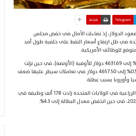
Telegram
طباعة
بصعود الدولار، إذ تضاءلت الآمال في خفض مجلس
ائدة في ظل ارتفاع أسعار النفط على خلفية طول أمد
توقع للوظائف الأمريكية.
وانخفض الذهب في المعاملات الفورية 0.9% إلى 4631.69 دولار للأوقية (الأونصة)، في حين نزلت
عقود الذهب الأمريكية الآجلة تسليم أبريل 0.5% إلى 4657.50 دولار في تعاملات سيطر عليها ضعف
ا وأوروبا بسبب عطلة.
أظهرت بيانات يوم الجمعة أن الوظائف غير الزراعية في الولايات المتحدة زادت 178 ألف وظيفة في