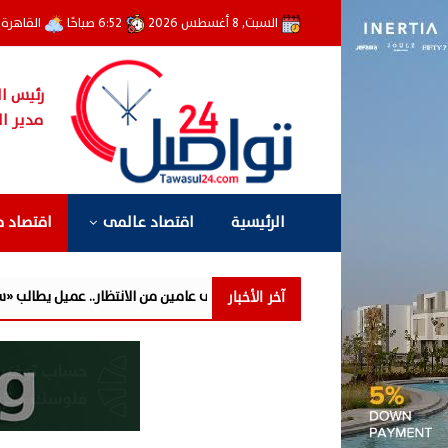
السبت, 8 أغسطس 2026
6:52 صباحًا
القاهرة
رئيس ال
مدير ال
الرئيسية
اقتصاد عالمى
اقتصاد 
آخر الأخبار
فوري» تحوّل إلى عامين من الانتظار.. عميل يطالب «سيتي إيدج» بتوضيح أسباب تأ