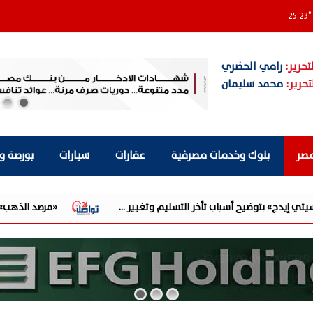
25.23
°
تحرير:
رامي الحضري
تحرير:
محمد سليمان
مصر
بنوك وخدمات مصرفية
عقارات
سيارات
بورصة و
خر التسليم وتغيير ...
«مرصد الذهب»: 130 جنيهًا قفزة في أسعار الذهب.. وبيانات الوظائف الأمريكية الضعيفة تدفع الأوقية لأقوى ...