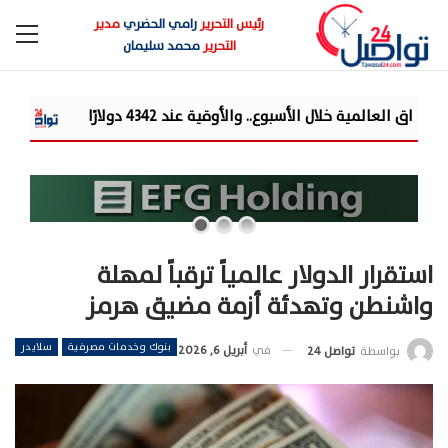
رئيس التحرير
رامي الحضري
مدير
التحرير
محمد سليمان
شركة «Liberty Developments» تطلق أولى فعالياتها الترفيهية بمشروع «AT» في حفل ضخم للميجا ستار أحمد سع...
استقرار الدولار عالمياً ترقباً لمهلة
واشنطن وتهدئة أزمة مضيق هرمز
بنوك وخدمات مصرفية
سلايدر
في
أبريل 6, 2026
بواسطة
تواصل 24