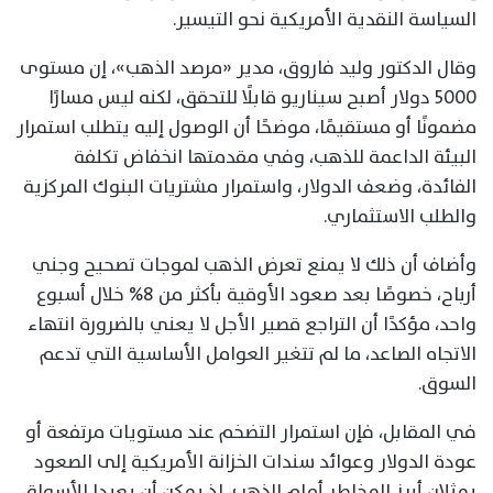
السياسة النقدية الأمريكية نحو التيسير.
وقال الدكتور وليد فاروق، مدير «مرصد الذهب»، إن مستوى
5000 دولار أصبح سيناريو قابلًا للتحقق، لكنه ليس مسارًا
مضمونًا أو مستقيمًا، موضحًا أن الوصول إليه يتطلب استمرار
البيئة الداعمة للذهب، وفي مقدمتها انخفاض تكلفة
الفائدة، وضعف الدولار، واستمرار مشتريات البنوك المركزية
والطلب الاستثماري.
وأضاف أن ذلك لا يمنع تعرض الذهب لموجات تصحيح وجني
أرباح، خصوصًا بعد صعود الأوقية بأكثر من 8% خلال أسبوع
واحد، مؤكدًا أن التراجع قصير الأجل لا يعني بالضرورة انتهاء
الاتجاه الصاعد، ما لم تتغير العوامل الأساسية التي تدعم
السوق.
في المقابل، فإن استمرار التضخم عند مستويات مرتفعة أو
عودة الدولار وعوائد سندات الخزانة الأمريكية إلى الصعود
يمثلان أبرز المخاطر أمام الذهب، إذ يمكن أن يعيدا الأسواق