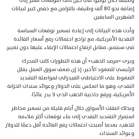
وظيفة خلال يوليو، في حين كانت التوقعات تشير إلى
إضافة نحو 80 ألف وظيفة، بالتزامن مع خفض كبير لبيانات
الشهرين السابقين.
وأدت هذه البيانات إلى إعادة تسعير توقعات السياسة
النقدية الأمريكية، مع تراجع احتمالات رفع أسعار الفائدة
في سبتمبر، مقابل ارتفاع احتمالات الإبقاء عليها دون تغيير.
ويرى «مرصد الذهب» أن هذه التطورات كانت المحرك
الرئيسي للصعود الأخير، إذ إن ضعف سوق العمل يقلل
الضغوط على الاحتياطي الفيدرالي لمواصلة التشديد
النقدي، وهو ما انعكس على الدولار وعوائد سندات الخزانة
الأمريكية، ورفع جاذبية الذهب الذي لا يدر عائدًا.
وبذلك انتقلت الأسواق خلال أيام قليلة من تسعير مخاطر
استمرار التشديد النقدي إلى بناء توقعات أكثر ملاءمة
للذهب، بعدما أصبحت احتمالات رفع الفائدة أقل دعمًا للدولار
وعوائد السندات.