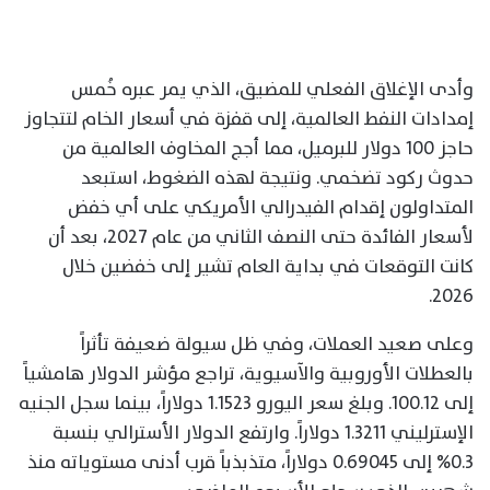
وأدى الإغلاق الفعلي للمضيق، الذي يمر عبره خُمس
إمدادات النفط العالمية، إلى قفزة في أسعار الخام لتتجاوز
حاجز 100 دولار للبرميل، مما أجج المخاوف العالمية من
حدوث ركود تضخمي. ونتيجة لهذه الضغوط، استبعد
المتداولون إقدام الفيدرالي الأمريكي على أي خفض
لأسعار الفائدة حتى النصف الثاني من عام 2027، بعد أن
كانت التوقعات في بداية العام تشير إلى خفضين خلال
2026.
وعلى صعيد العملات، وفي ظل سيولة ضعيفة تأثراً
بالعطلات الأوروبية والآسيوية، تراجع مؤشر الدولار هامشياً
إلى 100.12. وبلغ سعر اليورو 1.1523 دولاراً، بينما سجل الجنيه
الإسترليني 1.3211 دولاراً. وارتفع الدولار الأسترالي بنسبة
0.3% إلى 0.69045 دولاراً، متذبذباً قرب أدنى مستوياته منذ