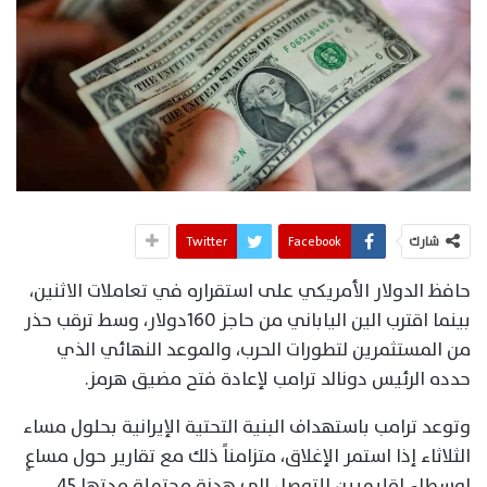
شارك
Facebook
Twitter
حافظ الدولار الأمريكي على استقراره في تعاملات الاثنين،
بينما اقترب الين الياباني من حاجز 160دولار، وسط ترقب حذر
من المستثمرين لتطورات الحرب، والموعد النهائي الذي
حدده الرئيس دونالد ترامب لإعادة فتح مضيق هرمز.
وتوعد ترامب باستهداف البنية التحتية الإيرانية بحلول مساء
الثلاثاء إذا استمر الإغلاق، متزامناً ذلك مع تقارير حول مساعٍ
لوسطاء إقليميين للتوصل إلى هدنة محتملة مدتها 45