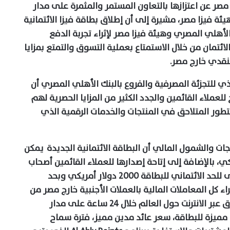
 مصر
عن اعتزازها بالتعاون المستمر والمثمرة على مدار
ة فيزا مصر، مشيرة إلى أن إطلاق بطاقة فيزا الائتمانية
ك الأهلي المصري وهيئة فيزا مصر
لإثراء تجربة الدفع
لائتمان من خلال الاستمتاع بعملية التسوق والتمتع بمزايا
لنقدي خارج مصر.
 للتجزئة المصرفية والفروع بالبنك الأهلي المصري أن
ح للعملاء القائمين والجدد الكثير من المزايا الحصرية لهم
التطور المتلاحق في المنتجات والخدمات الرقمية الذي
ت والشمول المالي أن البطاقة الائتمانية الجديدة يمكن
كي، بالإضافة إلى إتاحة إصدارها للعملاء القائمين أصحاب
ماني للبطاقة 2000 دولار أمريكي
و
بحد
ة إجراء كل المعاملات المالية بالعملات الأجنبية خارج مصر من
المشتريات والسحب النقدي الدولي والتسوق عبر الانترنت حول العالم خلال 24 ساعة على مدار
مميزة للبطاقة، سعر عائد مدين مميز، فترة سماح