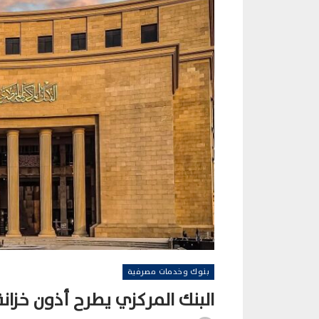
بنوك وخدمات مصرفية
البنك المركزي يطرح أذون خزانة بقيمة 110 مليارا