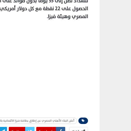
للسداد تصل إلى 55 يومًا بدون فوائد على المشتريات والاستفادة ببرنامج
الحصول على 22 نقطة مع كل دولار أمريكي يتم استخدامه
المصري وهيئة فيزا.
أعلن البنك الأهلي المصري عن إطلاق بطاقة فيزا الائتمانية بال