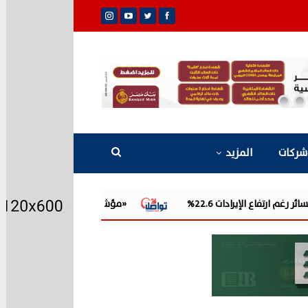
شركات
المزيد
«مؤشر مرصد الذهب»: السوق المصرية تستوعب 39% من مكاسب الأوقية العالمية.. والدولار والعلاوة يمتصان 61%