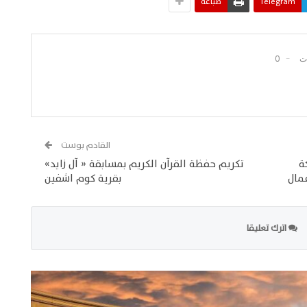
Telegram
طباعة
0
القادم بوست
ة
تكريم حفظة القرآن الكريم بمسابقة « آل زايد»
مال
بقرية كوم اشفين
اترك تعليقا