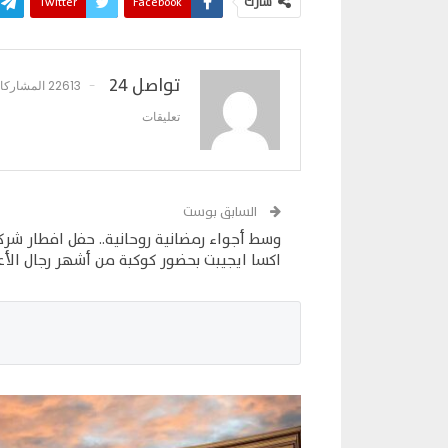
شارك
Facebook
Twitter
تواصل 24
22613 المشاركات
تعليقات
السابق بوست
وسط أجواء رمضانية روحانية.. حفل افطار شرك
اكسا ايجيبت بحضور كوكبة من أشهر رجال الأع