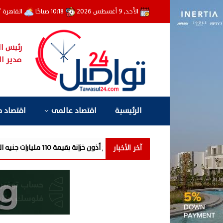
الأحد, 9 أغسطس 2026
10:18 صباحًا
القاهرة
°
رئيس ال
مدير ال
الرئيسية
اقتصاد عالمى
اقتصاد 
آخر الأخبار
ي يطرح أذون خزانة بقيمة 110 مليارات جنيه اليوم
إعمار مصر تتحول للخسار