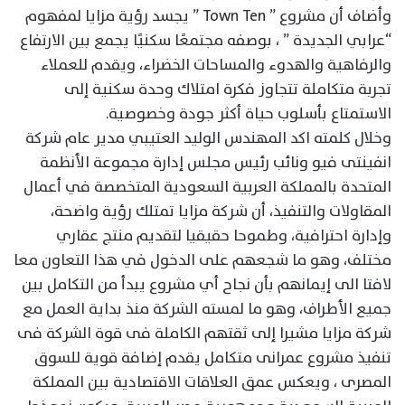
وأضاف أن مشروع ” Town Ten ” يجسد رؤية مزايا لمفهوم
“عرابي الجديدة ” ، بوصفه مجتمعًا سكنيًا يجمع بين الارتفاع
والرفاهية والهدوء والمساحات الخضراء، ويقدم للعملاء
تجربة متكاملة تتجاوز فكرة امتلاك وحدة سكنية إلى
الاستمتاع بأسلوب حياة أكثر جودة وخصوصية.
وخلال كلمته اكد المهندس الوليد العتيبي مدير عام شركة
انفينتى فيو ونائب رئيس مجلس إدارة مجموعة الأنظمة
المتحدة بالمملكة العربية السعودية المتخصصة في أعمال
المقاولات والتنفيذ، أن شركة مزايا تمتلك رؤية واضحة،
وإدارة احترافية، وطموحا حقيقيا لتقديم منتج عقاري
مختلف، وهو ما شجعهم على الدخول في هذا التعاون معا
لافتا الى إيمانهم بأن نجاح أي مشروع يبدأ من التكامل بين
جميع الأطراف، وهو ما لمسته الشركة منذ بداية العمل مع
شركة مزايا مشيرا إلى ثقتهم الكاملة فى قوة الشركة فى
تنفيذ مشروع عمرانى متكامل يقدم إضافة قوية للسوق
المصرى ، ويعكس عمق العلاقات الاقتصادية بين المملكة