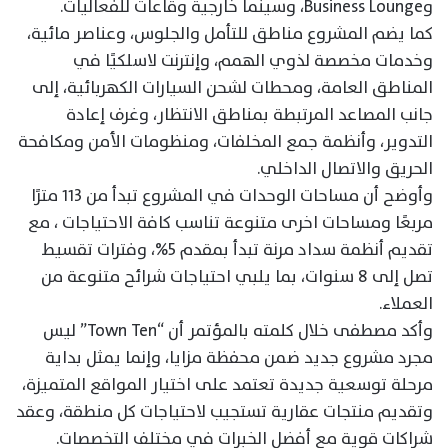
وBusiness Lounge، وسينما خارجية وقاعات للفعاليات.
كما يضم المشروع مناطق للتأمل والجلوس، وعناصر مائية،
وخدمات مخصصة لذوي الهمم، وإنترنت لاسلكيًا في
المناطق العامة، ومحطات لشحن السيارات الكهربائية، إلى
جانب المصاعد المرتبطة بمناطق الانتظار، وغرف إعادة
التدوير، وأنظمة جمع المخلفات، ومنظومات الأمن ومكافحة
الحريق والاتصال الداخلي.
وأوضح أن مساحات الوحدات في المشروع تبدأ من ١١٣ مترًا
مربعًا ومساحات اخرى متنوعة تناسب كافة الاحتياجات ، مع
تقديم أنظمة سداد مرنة تبدأ بمقدم 5%، وفترات تقسيط
تصل إلى 8 سنوات، بما يلبي احتياجات شرائح متنوعة من
العملاء.
وأكد مصطفى خلال كلمته بالمؤتمر أن “Town Ten” ليس
مجرد مشروع جديد ضمن محفظة مزايا، وإنما يمثل بداية
مرحلة توسعية جديدة تعتمد على اختيار المواقع المتميزة،
وتقديم منتجات عقارية تستجيب لاحتياجات كل منطقة، وعقد
شراكات قوية مع أفضل الخبرات في مختلف التخصصات.