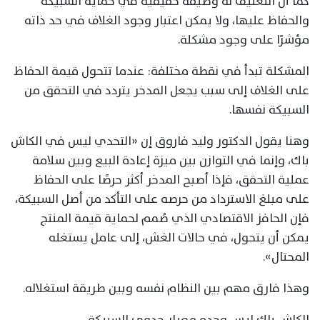
كما أن التغليف له وظيفة حقيقية في حماية السبيكة
والحفاظ عليها، ولا يمكن اعتبار وجود الغلاف في حد ذاته
مؤشرًا على وجود مشكلة.
المشكلة تبدأ في نقطة مختلفة: عندما تتحول قيمة الحفاظ
على الغلاف إلى سبب يجعل المدخر يتردد في التحقق من
السبيكة نفسها.
وهنا يقول الدكتور وليد فاروق إن «التحدي ليس في الكاش
باك، وإنما في التوازن بين ميزة إعادة البيع وبين سلامة
عملية التحقق، فإذا أصبح المدخر أكثر حرصًا على الحفاظ
على مبلغ الاسترداد من حرصه على التأكد من أصل السبيكة،
فإن الحافز الاقتصادي الذي صُمم لحماية قيمة المنتج
يمكن أن يتحول، في حالات الغش، إلى عامل يستغله
المحتال».
وهذا فارق مهم بين النظام نفسه وبين طريقة استغلاله.
الكاش باك ليس وحده معيار جدوى السبيكة