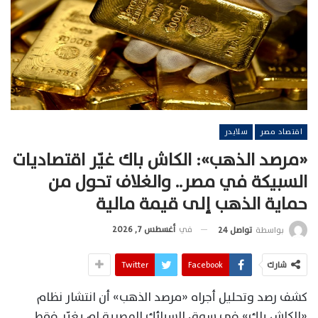
اقتصاد مصر
سلايدر
«مرصد الذهب»: الكاش باك غيّر اقتصاديات
السبيكة في مصر.. والغلاف تحول من
حماية الذهب إلى قيمة مالية
في
أغسطس 7, 2026
بواسطة
تواصل 24
شارك
Facebook
Twitter
كشف رصد وتحليل أجراه «مرصد الذهب» أن انتشار نظام
«الكاش باك» في سوق السبائك المصرية لم يغيّر فقط