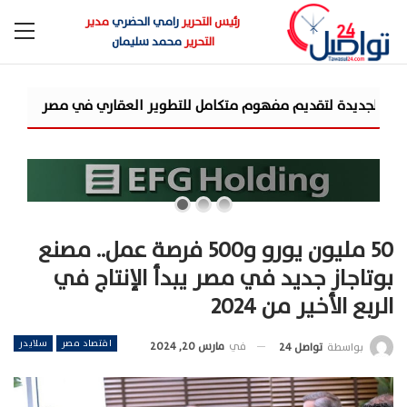
رئيس التحرير
رامي الحضري
مدير
التحرير
محمد سليمان
شركة «AIG» تتعاون مع «CSCEC الصينية» بمشروع «AI Tower» بأعلى المعايير العالمية
50 مليون يورو و500 فرصة عمل.. مصنع
بوتاجاز جديد في مصر يبدأ الإنتاج في
الربع الأخير من 2024
اقتصاد مصر
سلايدر
في
مارس 20, 2024
بواسطة
تواصل 24