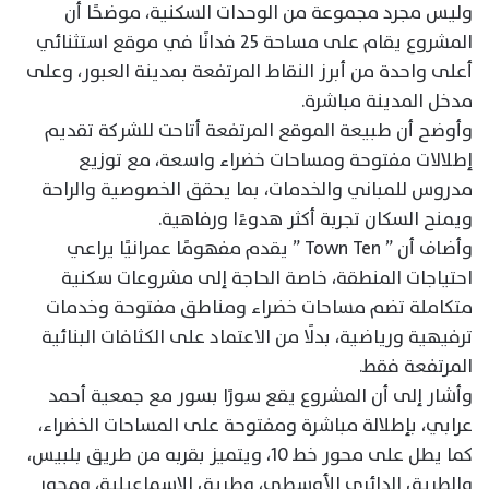
وليس مجرد مجموعة من الوحدات السكنية، موضحًا أن
المشروع يقام على مساحة 25 فدانًا في موقع استثنائي
أعلى واحدة من أبرز النقاط المرتفعة بمدينة العبور، وعلى
مدخل المدينة مباشرة.
وأوضح أن طبيعة الموقع المرتفعة أتاحت للشركة تقديم
إطلالات مفتوحة ومساحات خضراء واسعة، مع توزيع
مدروس للمباني والخدمات، بما يحقق الخصوصية والراحة
ويمنح السكان تجربة أكثر هدوءًا ورفاهية.
وأضاف أن ” Town Ten ” يقدم مفهومًا عمرانيًا يراعي
احتياجات المنطقة، خاصة الحاجة إلى مشروعات سكنية
متكاملة تضم مساحات خضراء ومناطق مفتوحة وخدمات
ترفيهية ورياضية، بدلًا من الاعتماد على الكثافات البنائية
المرتفعة فقط.
وأشار إلى أن المشروع يقع سورًا بسور مع جمعية أحمد
عرابي، بإطلالة مباشرة ومفتوحة على المساحات الخضراء،
كما يطل على محور خط 10، ويتميز بقربه من طريق بلبيس،
والطريق الدائري الأوسطي، وطريق الإسماعيلية، ومحور