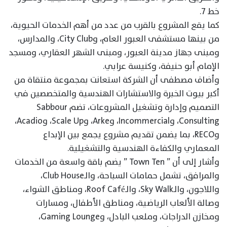
خط 7.
كما يقع المشروع بالقرب من عدد من أهم الخدمات الحيوية،
من بينها مستشفى العبور العام، وCity Club، والمدارس،
ومبنى جهاز مدينة العبور، ومبنى الشهر العقاري، ومسجد
الإمام أبو حنيفة، وكنيسة عرابي.
وأضاف مصطفى أن الشركة استعانت بمجموعة منتقاة من
أكبر بيوت الخبرة والاستشارات الهندسية والمتخصصين في
التصميم وإدارة وتشغيل المشروعات، تضم Sabbour
Consulting، وIncommercial، وArke، وScale Up، وAcadio،
وRECO، بما يضمن تقديم مشروع يجمع بين الإبداع
المعماري والكفاءة الهندسية والتشغيلية.
وأشار إلى أن ” Town Ten ” يضم باقة واسعة من الخدمات
والمرافق، تشمل حمامات السباحة، والـClub House،
واللاجون، والـSky Walk، والـRoof Café، ومناطق الشواء،
وصالة الألعاب الرياضية، ومناطق الأطفال، ومسارات
ومخازن الدراجات، وملعب البادل، وGaming Lounge،