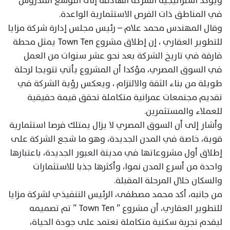
ويؤكد استراتيجية الشركة الهادفة إلى التوسع المدروس
في المناطق ذات الفرص الاستثمارية الواعدة.
وقال المهندس محمد علام – رئيس مجلس إدارة شركة مزايا
للتطوير العقاري ، إن إطلاق مشروع Town Ten يمثل محطة
فارقة في تاريخ الشركة بعد نحو عشر سنوات من العمل
في السوق المصري، مؤكدا أن المشروع يأتي تتويجا لرحلة
طويلة من بناء الثقة والالتزام ، ويعكس رؤية الشركة في
تقديم مجتمعات عمرانية متكاملة تحقق قيمة حقيقية
للعملاء والمستثمرين.
وأشار إلى أن السوق المصري لا يزال يمتلك فرصا استثمارية
قوية، خاصة في المدن الجديدة، وهو ما شجع الشركة على
إطلاق أول مشروعاتها في مدينة العبور الجديدة، باعتبارها
واحدة من أسرع المدن نموا، وأكثرها جذبا للاستثمارات
والسكان خلال المرحلة المقبلة.
من جانبه، أكد محمد مصطفى، الرئيس التنفيذي لشركة مزايا
للتطوير العقاري، أن مشروع ” Town Ten ” تم تصميمه
ليقدم تجربة سكنية متكاملة تعتمد على جودة الحياة،