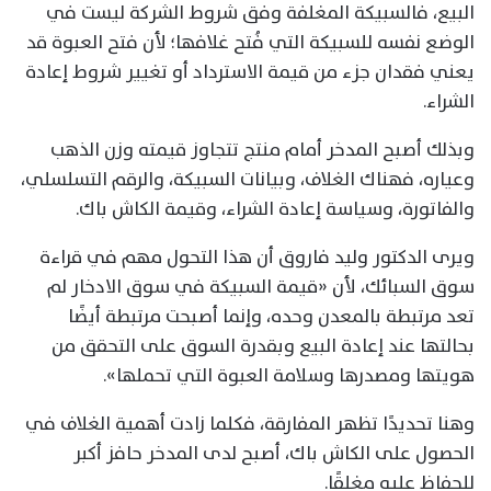
البيع، فالسبيكة المغلفة وفق شروط الشركة ليست في
الوضع نفسه للسبيكة التي فُتح غلافها؛ لأن فتح العبوة قد
يعني فقدان جزء من قيمة الاسترداد أو تغيير شروط إعادة
الشراء.
وبذلك أصبح المدخر أمام منتج تتجاوز قيمته وزن الذهب
وعياره، فهناك الغلاف، وبيانات السبيكة، والرقم التسلسلي،
والفاتورة، وسياسة إعادة الشراء، وقيمة الكاش باك.
ويرى الدكتور وليد فاروق أن هذا التحول مهم في قراءة
سوق السبائك، لأن «قيمة السبيكة في سوق الادخار لم
تعد مرتبطة بالمعدن وحده، وإنما أصبحت مرتبطة أيضًا
بحالتها عند إعادة البيع وبقدرة السوق على التحقق من
هويتها ومصدرها وسلامة العبوة التي تحملها».
وهنا تحديدًا تظهر المفارقة، فكلما زادت أهمية الغلاف في
الحصول على الكاش باك، أصبح لدى المدخر حافز أكبر
للحفاظ عليه مغلقًا.