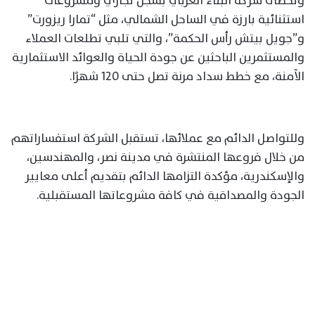
وتحظى شركة البناء العربي بسجل تجاري ومشروعات
استثنائية بارزة في الساحل الشمالي، مثل “تمارا ريزورت”
و”جويل بيتش رأس الحكمة”، والتي تلبي تطلعات العملاء
والمستثمرين الباحثين عن جودة الحياة والعوائد الاستثمارية
الآمنة، مع خطط سداد مرنة تصل حتى 120 شهرًا.
وللتواصل الدائم مع عملائها، تستقبل الشركة استفساراتهم
من خلال فروعها المنتشرة في مدينة نصر، والمهندسين،
والإسكندرية، مؤكدة التزامها الدائم بتقديم أعلى معايير
الجودة والمصداقية في كافة مشروعاتها المستقبلية.