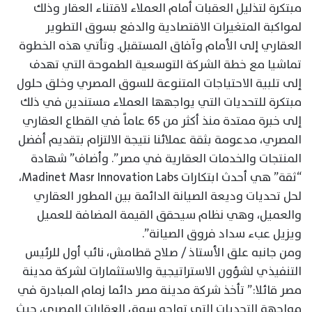
مبتكرة لتذليل العقبات أمام العملاء لاقتناء العقار وذلك
لمواكبة المتغيرات الاقتصادية والدفع بسوق التطوير
العقاري إلى الأمام وآفاق المستقبل. وتأتي هذه الخطوة
تماشيا مع خطة الشركة التوسعية الطموحة التي تهدف
إلى تلبية الاحتياجات المتنوعة للسوق المصري وخلق حلول
مبتكرة للتحديات التي يواجهها العملاء مستندين في ذلك
إلى خبرة ممتدة منذ أكثر من 65 عاماً في القطاع العقاري
المصري، مدعومة بثقة عملائنا نتيجة الالتزام بتقديم أفضل
المنتجات والخدمات العقارية في مصر”. وأضاف” شهادة
“ثقة” هي أحدث ابتكارات Madinet Masr Innovation Labs،
لحل تحديات وديعة الصيانة الدائمة بين المطور العقاري
والعميل، وهي نظام سيحقق القيمة المضافة للعميل
ويزيل عبء سداد فروق الصيانة”.
ومن جانبه علق الأستاذ / صلاح قطامش، نائب أول للرئيس
التنفيذي لشؤون الاستراتيجية والاستثمارات لشركة مدينة
مصر قائلا:” تأخذ شركة مدينة مصر دائما زمام المبادرة في
مواجهة التحديات التي تواجه سوق العقارات المصري، حيث