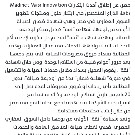
مصر، عن إطلاق أحدث ابتكارات Madinet Masr Innovation
Labs، الذراع المتخصص في ابتكار حلول ومنتجات لتطوير
السوق العقاري في مصر وهي شهادة ضمان الصيانة
الأولى من نوعها، شهادة “ثقة” كبديل مبتكر لوديعة
الصيانة. وتهدف شهادة “ثقة” لتقديم حل جذري لإحدى أكبر
التحديات التي يواجهها العملاء في مجال العقارات، وهي
المطالبة بسداد فروق مصروفات الصيانة التي يتم دفعها
بعد مرور أعوام قليلة من استلام الوحدة. ومن خلال شهادة
“ثقة”، يقوم العميل بسداد مقابل خدمات الصيانة والتشغيل
في صورة” شهادة ضمان” بدلا من “وديعة صيانة”، بدون
المطالبة بأي زيادات او فروق مصروفات لمدة تصل إلى
٢٠عام من تاريخ استلام الوحدة، وذلك تماشيا مع
استراتيجية الشركة التي تهدف لدفع عجلة النمو في مصر
من خلال إنشاء مجتمعات مستدامة.
وتعد شهادة “ثقة” الأولى من نوعها داخل السوق العقاري
المصري، فهي تغطي صيانة المناطق العامة والخدمات