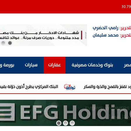
30.79
تحرير:
رامي الحضري
تحرير:
محمد سليمان
مصر
بنوك وخدمات مصرفية
عقارات
سيارات
بورصة و
البنك المركزي يطرح أذون خزانة بقيمة 110 مليارات جنيه اليوم