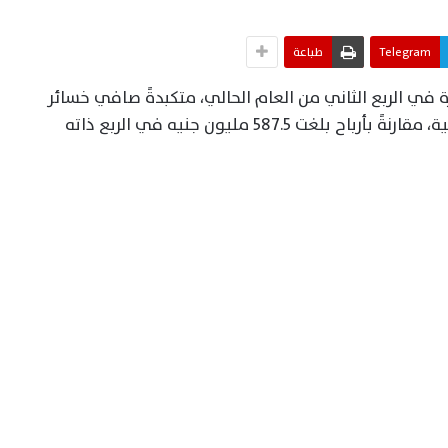
Telegram
طباعة
 في الربع الثاني من العام الحالي، متكبدةً صافي خسائر
بقيمة 2.2 مليار جنيه بعد خصم حقوق الأقلية، مقارنةً بأرباح بلغت 587.5 مليون جنيه في الربع ذاته