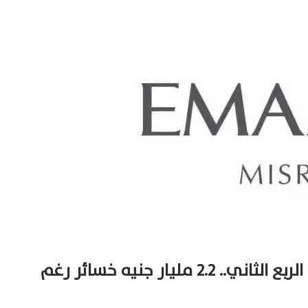
إعمار مصر تتحول للخسارة في الربع الثاني.. 2.2 مليار جنيه خسائر رغم