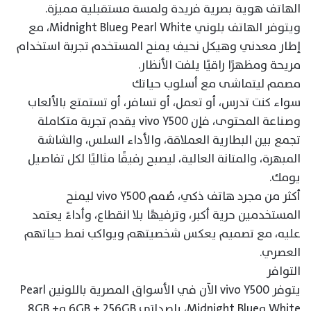
الهاتف هوية بصرية فريدة ولمسة مستقبلية مميزة.
ويتوفر الهاتف بلوني Pearl White وMidnight Blue، مع
إطار معدني وهيكل نحيف يمنح المستخدم تجربة استخدام
مريحة ومظهرًا راقيًا يلفت الأنظار.
مصمم ليتماشى مع أسلوب حياتك
سواء كنت تدرس، أو تعمل، أو تسافر، أو تستمتع بالألعاب
وصناعة المحتوى، فإن vivo Y500 يقدم تجربة متكاملة
تجمع بين البطارية العملاقة، والأداء السلس، والشاشة
المبهرة، والمتانة العالية، ليصبح رفيقًا مثاليًا لكل تفاصيل
يومك.
أكثر من مجرد هاتف ذكي، صُمم vivo Y500 ليمنح
المستخدمين حرية أكبر، وترفيهًا بلا انقطاع، وأداءً يعتمد
عليه، مع تصميم يعكس شخصيتهم ويواكب نمط حياتهم
العصري.
التوافر
يتوفر vivo Y500 الآن في الأسواق المصرية باللونين Pearl
White وMidnight Blue، بإصدارَي 6GB + 256GB و8GB +