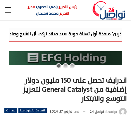
رئيس التحرير
رامي الحضري
مدير
التحرير
محمد سليمان
جوية بعيد ميلاد تركي آل الشيخ وصاحب...
«مرصد الذهب»: ارتفاعات قو
اندرايف تحصل على 150 مليون دولار
إضافية من General Catalyst لتعزيز
التوسع والابتكار
اتصالات وتكنولوجيا
سيارات
في
مارس 17, 2024
بواسطة
تواصل 24