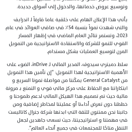
وتوسيع عروض خدماتها، والدخول إلى أسواق جديدة.
يأتي هذا الإعلان الهام على خلفية عاما فارقاً لـ اندرايف
والتي شهدت نمواً بنسبة 54٪ في صافي العوائد في عام
2023، وتستمر نتائج العام الماضي في إظهار المسار
القوي للنمو للشركة والاستفادة الاستراتيجية من التمويل
المرن لتوسيع العمليات بشكل مستدام.
سلط دميتري سيدوف، المدير المالي لـ inDrive، الضوء على
الأهمية الاستراتيجية لهذا التمويل: “إن تأمين هذا التمويل
من General Catalyst يمكّننا من مواصلة نمونا السريع و
ابتكاراتنا مع الحفاظ على مركز مالي قوي و التمتع بـ مرونة
مالية حيث تم تصميم هذا الهيكل المالي لدعم طموحنا و
خططنا دون تعرض أداءنا أو عمليتنا لمخاطر إضافية ومن
جانبنا نحن ممتنون للثقة التي ابدتها شركة جنرال كاتاليست
في مهمتنا و استراتيجيتنا، حيث نسعى جاهدين لجعل
التنقل متاحًا للمجتمعات في جميع أنحاء العالم”.