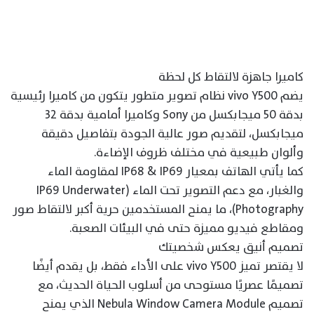
كاميرا جاهزة لالتقاط كل لحظة
يضم vivo Y500 نظام تصوير متطور يتكون من كاميرا رئيسية
بدقة 50 ميجابكسل من Sony وكاميرا أمامية بدقة 32
ميجابكسل، لتقديم صور عالية الجودة بتفاصيل دقيقة
وألوان طبيعية في مختلف ظروف الإضاءة.
كما يأتي الهاتف بمعيار IP68 & IP69 لمقاومة الماء
والغبار، مع دعم التصوير تحت الماء (IP69 Underwater
Photography)، ما يمنح المستخدمين حرية أكبر لالتقاط صور
ومقاطع فيديو مميزة حتى في البيئات الصعبة.
تصميم أنيق يعكس شخصيتك
لا يقتصر تميز vivo Y500 على الأداء فقط، بل يقدم أيضًا
تصميمًا عصريًا مستوحى من أسلوب الحياة الحديث، مع
تصميم Nebula Window Camera Module الذي يمنح