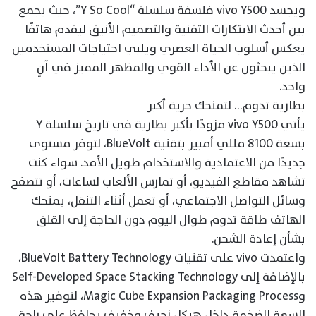
ويجسد vivo Y500 فلسفة سلسلة “Y So Cool”، حيث يجمع
بين أحدث الابتكارات التقنية والتصميم الأنيق ليقدم هاتفًا
يعكس أسلوب الحياة العصري ويلبي احتياجات المستخدمين
الذين يبحثون عن الأداء القوي والمظهر المميز في آنٍ
واحد.
بطارية تدوم… لتمنحك حرية أكبر
يأتي vivo Y500 مزودًا بأكبر بطارية في تاريخ سلسلة Y
بسعة 8100 مللي أمبير بتقنية BlueVolt، لتوفر مستوى
جديدًا من الاعتمادية والاستخدام طويل الأمد. سواء كنت
تشاهد مقاطع الفيديو، أو تمارس الألعاب لساعات، أو تتصفح
وسائل التواصل الاجتماعي، أو تعمل أثناء التنقل، يمنحك
الهاتف طاقة تدوم طوال اليوم دون الحاجة إلى القلق
بشأن إعادة الشحن.
واعتمدت vivo على تقنيات BlueVolt Battery Technology،
بالإضافة إلى Self-Developed Space Stacking Technology
وMagic Cube Expansion Packaging Process، لتوفير هذه
السعة الضخمة داخل هيكل نحيف وخفيف يحافظ على راحة