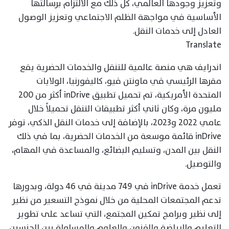
وتعزيز وجودها العالمي، كل ذلك مع الالتزام برسالتها
الأساسية في مواجهة الظلم الاجتماعي وتعزيز الوصول
العادل إلى خدمات النقل.
Translate
اندرايف هي منصة عالمية للتنقل والخدمات الحضرية يقع
مقرها الرئيسي في ماونتن فيو، كاليفورنيا، الولايات
المتحدة الأمريكية، تم تحميل تطبيق inDrive أكثر من 200
مليون مرة، وكان ثاني أكثر تطبيقات التنقل تحميلاً خلال
عامي 2022 و2023، بالإضافة إلى خدمات النقل الذكي، توفر
inDrive قائمة موسعة من الخدمات الحضرية، بما في ذلك
النقل بين المدن، وتسليم البضائع، والمساعدة في المهام،
والتوصيل.
تعمل خدمة inDrive في 749 مدينة في 46 دولة، وبدورها
تدعم المجتمعات المحلية من خلال نموذج التسعير من نظير
إلى نظير وبرامج تمكين المجتمع، التي تساعد على تطوير
التعليم والرياضة والفنون والعلوم والمساواة بين الجنسين