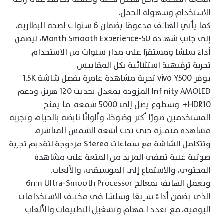
الاستخدام وسهولة الحمل.
كما يأتي الهاتف مدعومًا بضمان 6 سنوات لصحة البطارية،
إلى جانب شهادة 50-Month Smooth Experience، ليضمن
أداءً سلسًا ومستقرًا على مدار سنوات من الاستخدام.
تجربة ترفيهية استثنائية بكل المقاييس
يوفر vivo Y500 تجربة مشاهدة غامرة بفضل شاشة 1.5K
Infinity AMOLED المزودة بمعدل تحديث 120 هرتز، ودعم
HDR10+، وسطوع يصل إلى 5000 شمعة، ما يمنح
المستخدمين صورًا أكثر وضوحًا، وألوانًا نابضة بالحياة، وتجربة
مشاهدة متميزة حتى تحت أشعة الشمس المباشرة.
وتتكامل الشاشة مع سماعات Stereo مزدوجة لتقديم تجربة
صوتية غنية تضفي المزيد من المتعة على مشاهدة
المحتوى، والاستماع إلى الموسيقى، والألعاب.
ويعمل الهاتف بمعالج 6nm Ultra-Smooth Processor
الذي يضمن أداءً سريعًا وسلسًا في مختلف الاستخدامات
اليومية، مع تعدد المهام وتشغيل التطبيقات والألعاب