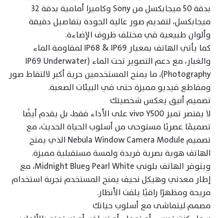
بدقة 50 ميجابكسل من Sony وكاميرا أمامية بدقة 32
ميجابكسل، لتقديم صور عالية الجودة بتفاصيل دقيقة
وألوان طبيعية في مختلف ظروف الإضاءة.
كما يأتي الهاتف بمعيار IP68 & IP69 لمقاومة الماء
والغبار، مع دعم التصوير تحت الماء (IP69 Underwater
Photography)، ما يمنح المستخدمين حرية أكبر لالتقاط صور
ومقاطع فيديو مميزة حتى في البيئات الصعبة.
تصميم أنيق يعكس شخصيتك
لا يقتصر تميز vivo Y500 على الأداء فقط، بل يقدم أيضًا
تصميمًا عصريًا مستوحى من أسلوب الحياة الحديث، مع
تصميم Nebula Window Camera Module الذي يمنح
الهاتف هوية بصرية فريدة ولمسة مستقبلية مميزة.
ويتوفر الهاتف بلوني Pearl White وMidnight Blue، مع
إطار معدني وهيكل نحيف يمنح المستخدم تجربة استخدام
مريحة ومظهرًا راقيًا يلفت الأنظار.
مصمم ليتماشى مع أسلوب حياتك