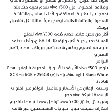
سواء كنت تدرس، أو تعمل، أو تسافر، أو تستمتع بالألعاب
وصناعة المحتوى، فإن vivo Y500 يقدم تجربة متكاملة
تجمع بين البطارية العملاقة، والأداء السلس، والشاشة
المبهرة، والمتانة العالية، ليصبح رفيقًا مثاليًا لكل تفاصيل
يومك.
أكثر من مجرد هاتف ذكي، صُمم vivo Y500 ليمنح
المستخدمين حرية أكبر، وترفيهًا بلا انقطاع، وأداءً يعتمد
عليه، مع تصميم يعكس شخصيتهم ويواكب نمط حياتهم
العصري.
التوافر
يتوفر vivo Y500 الآن في الأسواق المصرية باللونين Pearl
White وMidnight Blue، بإصدارَي 6GB + 256GB و8GB +
256GB.
وسيتم الإعلان عن الأسعار وتفاصيل التوافر عبر القنوات
الرسمية لشركة vivo مصر.
ومن خلال إطلاق vivo Y500، تواصل vivo التزامها بتقديم
ابتكارات حقيقية تلبي احتياجات المستخدمين، عبر هاتف