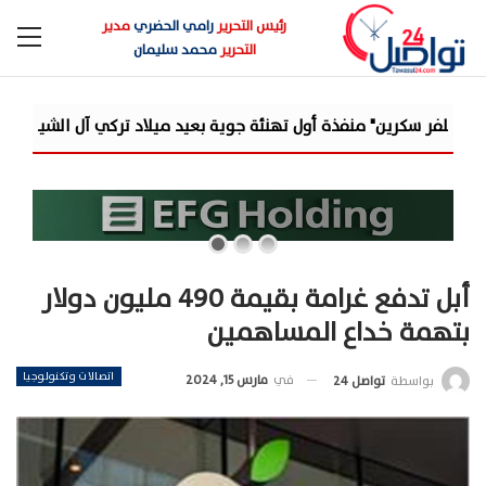
رئيس التحرير
رامي الحضري
مدير
التحرير
محمد سليمان
ئة جوية بعيد ميلاد تركي آل الشيخ وصاحب...
«مرصد الذهب»: ارتفا
أبل تدفع غرامة بقيمة 490 مليون دولار
بتهمة خداع المساهمين
اتصالات وتكنولوجيا
في
مارس 15, 2024
بواسطة
تواصل 24