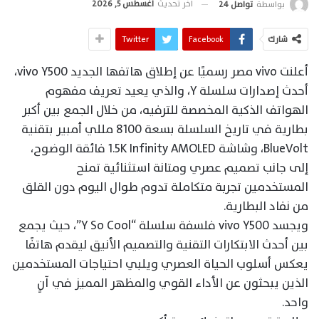
آخر تحديث
أغسطس 5, 2026
بواسطة
تواصل 24
شارك
Facebook
Twitter
أعلنت vivo مصر رسميًا عن إطلاق هاتفها الجديد vivo Y500،
أحدث إصدارات سلسلة Y، والذي يعيد تعريف مفهوم
الهواتف الذكية المخصصة للترفيه، من خلال الجمع بين أكبر
بطارية في تاريخ السلسلة بسعة 8100 مللي أمبير بتقنية
BlueVolt، وشاشة 1.5K Infinity AMOLED فائقة الوضوح،
إلى جانب تصميم عصري ومتانة استثنائية تمنح
المستخدمين تجربة متكاملة تدوم طوال اليوم دون القلق
من نفاد البطارية.
ويجسد vivo Y500 فلسفة سلسلة “Y So Cool”، حيث يجمع
بين أحدث الابتكارات التقنية والتصميم الأنيق ليقدم هاتفًا
يعكس أسلوب الحياة العصري ويلبي احتياجات المستخدمين
الذين يبحثون عن الأداء القوي والمظهر المميز في آنٍ
واحد.