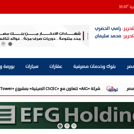
رة
°
33.01
تحرير:
رامي الحضري
تحرير:
محمد سليمان
مصر
بنوك وخدمات مصرفية
عقارات
سيارات
بورصة و
شركة «AIG» تتعاون مع «CSCEC الصينية» بمشروع «AI Tower» بأعلى المعايير العالمية