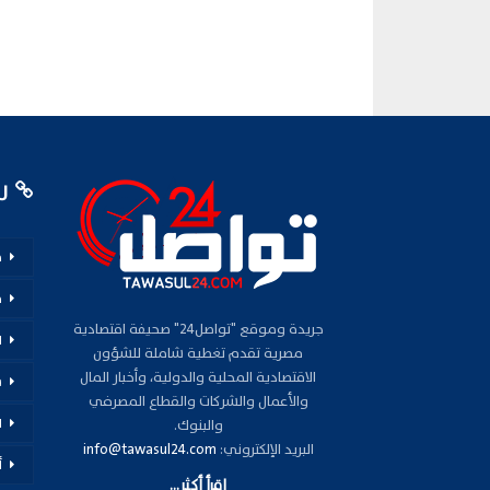
رو
م
ف
جريدة وموقع "تواصل24" صحيفة اقتصادية
ا
مصرية تقدم تغطية شاملة للشؤون
الاقتصادية المحلية والدولية، وأخبار المال
س
والأعمال والشركات والقطاع المصرفي
ا
والبنوك.
البريد الإلكتروني:
info@tawasul24.com
أ
اقرأ أكثر...