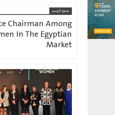
تصفح الوسم
ce Chairman Among
omen In The Egyptian
Market