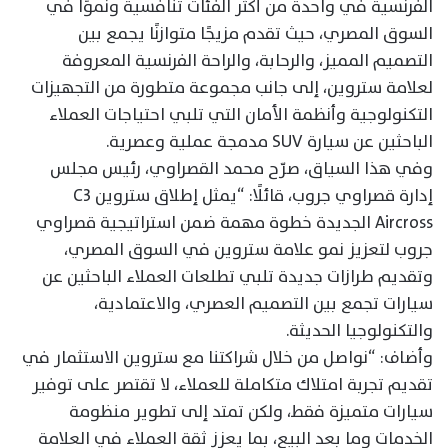
الفرنسية في واحدة من أكثر الفئات تنافسية ونموًا في
السوق المصري، حيث تقدم مزيجًا متوازنًا يجمع بين
التصميم المميز، والرحابة، والراحة الفرنسية المعروفة
لعلامة ستروين، إلى جانب مجموعة متطورة من التجهيزات
التكنولوجية وأنظمة الأمان التي تلبي احتياجات العملاء
الباحثين عن سيارة SUV مدمجة عملية وعصرية.
وفي هذا السياق، صرّح محمد القصراوي، رئيس مجلس
إدارة قصراوي جروب، قائلًا: “يمثل إطلاق ستروين C3
Aircross الجديدة خطوة مهمة ضمن استراتيجية قصراوي
جروب لتعزيز نمو علامة ستروين في السوق المصري،
وتقديم طرازات جديدة تلبي تطلعات العملاء الباحثين عن
سيارات تجمع بين التصميم العصري، والاعتمادية،
والتكنولوجيا الحديثة.
وأضاف: “نواصل من خلال شراكتنا مع ستروين الاستثمار في
تقديم تجربة امتلاك متكاملة للعملاء، لا تقتصر على توفير
سيارات متميزة فقط، ولكن تمتد إلى تطوير منظومة
الخدمات وما بعد البيع، بما يعزز ثقة العملاء في العلامة