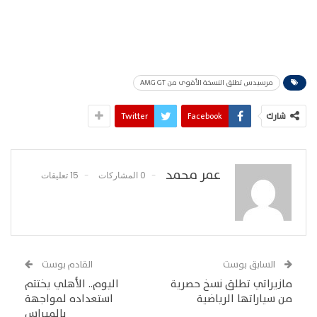
مرسيدس تطلق النسخة الأقوى من AMG GT
شارك
Facebook
Twitter
عمر محمد
0 المشاركات
15 تعليقات
السابق بوست
القادم بوست
مازيراتي تطلق نسخ حصرية
اليوم.. الأهلي يختتم
من سياراتها الرياضية
استعداده لمواجهة
بالميراس