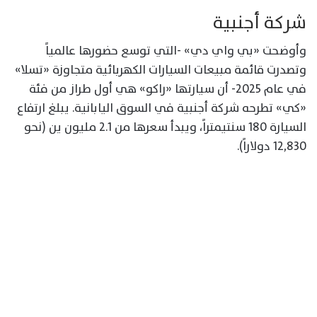
شركة أجنبية
وأوضحت «بي واي دي» -التي توسع حضورها عالمياً
وتصدرت قائمة مبيعات السيارات الكهربائية متجاوزة «تسلا»
في عام 2025- أن سيارتها «راكو» هي أول طراز من فئة
«كي» تطرحه شركة أجنبية في السوق اليابانية. يبلغ ارتفاع
السيارة 180 سنتيمتراً، ويبدأ سعرها من 2.1 مليون ين (نحو
12,830 دولاراً).