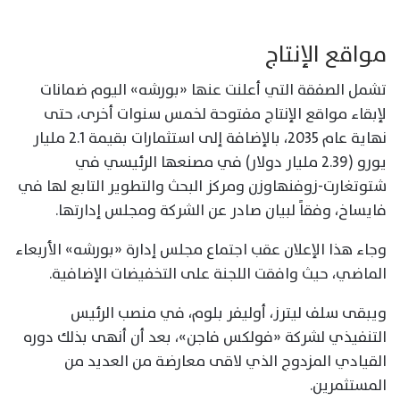
مواقع الإنتاج
تشمل الصفقة التي أعلنت عنها «بورشه» اليوم ضمانات
لإبقاء مواقع الإنتاج مفتوحة لخمس سنوات أخرى، حتى
نهاية عام 2035، بالإضافة إلى استثمارات بقيمة 2.1 مليار
يورو (2.39 مليار دولار) في مصنعها الرئيسي في
شتوتغارت-زوفنهاوزن ومركز البحث والتطوير التابع لها في
فايساخ، وفقاً لبيان صادر عن الشركة ومجلس إدارتها.
وجاء هذا الإعلان عقب اجتماع مجلس إدارة «بورشه» الأربعاء
الماضي، حيث وافقت اللجنة على التخفيضات الإضافية.
ويبقى سلف ليترز، أوليفر بلوم، في منصب الرئيس
التنفيذي لشركة «فولكس فاجن»، بعد أن أنهى بذلك دوره
القيادي المزدوج الذي لاقى معارضة من العديد من
المستثمرين.