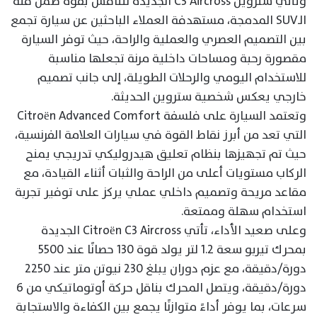
وتأتي ستروين C3 Aircross الجديدة لتنافس بقوة ضمن فئة
الـSUV المدمجة، مستهدفة العملاء الباحثين عن سيارة تجمع
بين التصميم العصري والعملية والراحة، حيث توفر السيارة
مقصورة رحبة ومساحات داخلية مرنة تجعلها مناسبة
للاستخدام اليومي والرحلات الطويلة، إلى جانب تصميم
خارجي يعكس شخصية ستروين الحديثة.
وتعتمد السيارة على فلسفة Citroën Advanced Comfort
التي تعد من أبرز نقاط القوة في سيارات العلامة الفرنسية،
حيث تم تجهيزها بنظام تعليق هيدروليكي تدريجي يمنح
الركاب مستويات أعلى من الراحة والثبات أثناء القيادة، مع
مقاعد مريحة وتصميم داخلي عملي يركز على توفير تجربة
استخدام سهلة وممتعة.
وعلى صعيد الأداء، تأتي Citroën C3 Aircross الجديدة
بمحرك تيربو سعة 1.2 لتر يولد قوة 130 حصانًا عند 5500
دورة/دقيقة، مع عزم دوران يبلغ 230 نيوتن متر عند 2250
دورة/دقيقة، ويتصل المحرك بناقل حركة أوتوماتيكي من 6
سرعات، بما يوفر أداءً متوازنًا يجمع بين الكفاءة والاستجابة