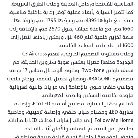
المناسبة للاستخدام داخل المدينة وعلى الطرق السريعة.
كما تتميز السيارة بأبعاد عملية توفر رحابة داخلية مناسبة،
حيث يبلغ طولها 4395 مم، وعرضها 1795 مم، وارتفاعها
1660 مم، مع قاعدة عجلات بطول 2670 مم، بالإضافة إلى
سعة تخزين خلفية تبلغ 460 لترًا، ويمكن زيادتها لتصل إلى
1600 لتر عند طي المقاعد الخلفية.
وعلى مستوى التصميم الخارجي، تقدم C3 Aircross
الجديدة مظهرًا عصريًا يعكس هوية ستروين الحديثة، مع
سقف بلونين Two-tone، وجنوط ألوميتال مقاس 17 بوصة
بتصميم ARAGONITE، وقضبان تحميل للسقف، وزجاج خلفي
وجانبي خلفي ملون، بالإضافة إلى مرايات جانبية كهربائية
مزودة بخاصية التسخين والطي الكهربائي.
كما تم تجهيز السيارة بمصابيح أمامية Eco LED، وإضاءة
نهارية LED، ومصباح ضباب خلفي، وإضاءة ترحيبية، وخاصية
Follow Me Home، إلى جانب إشارات انعطاف LED بالمرايات،
بما يعزز من التصميم العملي والأمان أثناء القيادة.
وتوفر المقصورة الداخلية تجربة قيادة مريحة ومتطورة،