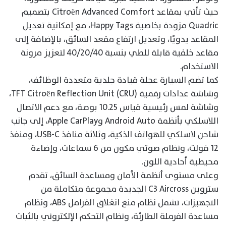
حيث تأتي بمقاعد Citroën Advanced Comfort بتصميم
Quadric مزودة بخاصية Happy Tags، مع إمكانية تعديل
المقاعد يدويًا، وتعديل ارتفاع مقعد السائق، بالإضافة إلى
مقاعد خلفية قابلة للطي بنسبة 40/20/40 لتعزيز مرونة
الاستخدام.
كما تضم السيارة عجلة قيادة جلدية متعددة الوظائف،
وشاشة عدادات رقمية TFT Citroën Reflection Unit (CRU)،
وشاشة لمس رئيسية قياس 10.25 بوصة، مع دعم الاتصال
اللاسلكي بأنظمة Android Auto وApple CarPlay، إلى جانب
شاحن لاسلكي للهواتف الذكية، وثلاثة منافذ USB-C، ومنفذ
12 فولت، ونظام صوتي مكون من 6 سماعات، وإضاءة
محيطية أحادية اللون.
وعلى مستوى أنظمة الأمان ومساعدة السائق، تقدم
ستروين C3 Aircross الجديدة مجموعة متكاملة من
التجهيزات، تشمل نظام منع انغلاق الفرامل ABS، ونظام
مساعدة الفرملة الطارئة، ونظام التحكم الإلكتروني بالثبات