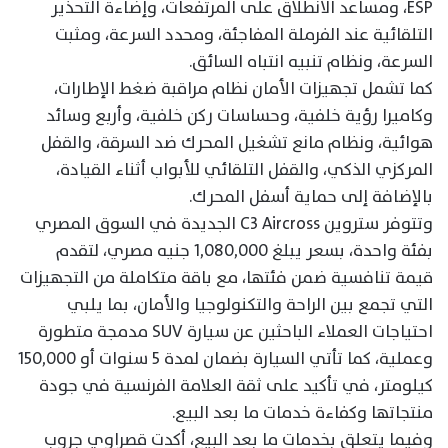
ESP، ومساعد الانطلاق على المرتفعات، وإضاءة التحذير
التلقائية عند الفرملة المفاجئة، ومحدد السرعة، ومثبت
السرعة، ونظام تنبيه انتباه السائق.
كما تشمل تجهيزات الأمان نظام مراقبة ضغط الإطارات،
وكاميرا رؤية خلفية، وحساسات ركن خلفية، وأربع وسائد
هوائية، ونظام مانع تشغيل المحرك ضد السرقة، والقفل
المركزي الذكي، والقفل التلقائي للأبواب أثناء القيادة،
بالإضافة إلى حماية أسفل المحرك.
وتتوفر ستروين C3 Aircross الجديدة في السوق المصري
بفئة واحدة، بسعر يبلغ 1,080,000 جنيه مصري، لتقدم
قيمة تنافسية ضمن فئتها، مع باقة متكاملة من التجهيزات
التي تجمع بين الراحة والتكنولوجيا والأمان، بما يلبي
احتياجات العملاء الباحثين عن سيارة SUV مدمجة متطورة
وعملية، كما تأتي السيارة بضمان لمدة 5 سنوات أو 150,000
كيلومتر، في تأكيد على ثقة العلامة الفرنسية في جودة
منتجاتها وكفاءة خدمات ما بعد البيع.
وفيما يتعلق بخدمات ما بعد البيع، أكدت قصراوي جروب