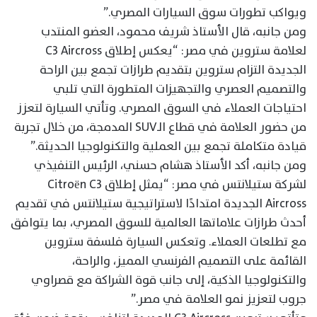
ويواكب تطورات سوق السيارات المصري.”
ومن جانبه، قال الأستاذ شريف محمود، العضو المنتدب
لعلامة ستروين في مصر: “يعكس إطلاق C3 Aircross
الجديدة التزام ستروين بتقديم طرازات تجمع بين الراحة
والتصميم العصري والتجهيزات المتطورة التي تلبي
احتياجات العملاء في السوق المصري. وتأتي السيارة لتعزز
من حضور العلامة في قطاع الـSUV المدمجة، من خلال تجربة
قيادة متكاملة تجمع بين العملية والتكنولوجيا الحديثة.”
ومن جانبه، أكد الأستاذ هشام حسني، الرئيس التنفيذي
لشركة ستيلانتس في مصر: “يمثل إطلاق Citroën C3
Aircross الجديدة امتدادًا لاستراتيجية ستيلانتس في تقديم
أحدث طرازات علاماتها العالمية للسوق المصري، بما يتوافق
مع تطلعات العملاء. وتعكس السيارة فلسفة ستروين
القائمة على التصميم الفرنسي المميز، والراحة،
والتكنولوجيا الذكية، إلى جانب قوة الشراكة مع قصراوي
جروب لتعزيز نمو العلامة في مصر.”