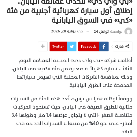
«بي واي دي» تتحدى عمالقة اليابان..
إطلاق أول سيارة كهربائية أجنبية من فئة
«كي» في السوق اليابانية
في
يوليو 28, 2026
بواسطة
تواصل 24
شارك
Facebook
Twitter
أطلقت شركة «بي واي دي» الصينية العملاقة اليوم
الثلاثاء سيارة كهربائية صغيرة من فئة «كي» في اليابان،
وذلك لمنافسة الشركات المحلية التي تهيمن سياراتها
المدمجة على الطرق اليابانية.
ووفقاً لوكالة «فرانس برس»، تُعد هذه الفئة من السيارات
مثالية للطرق الضيقة في اليابان، حيث تستحوذ المركبات
متناهية الصغر -التي لا يتجاوز عرضها 1.4 متر وطولها 3.4
أمتار- على نحو 40% من مبيعات السيارات الجديدة في
البلاد.