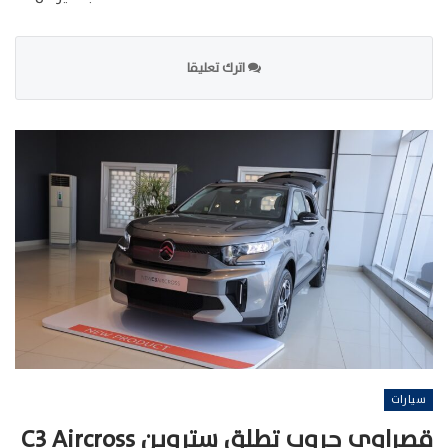
اترك تعليقا
سيارات
قصراوي جروب تطلق ستروين C3 Aircross