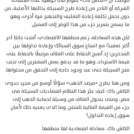
موضحًا أن «الكاش باك» يقوم في جوهره على استفادة
الشركة أو التاجر من إعادة طرح السبيكة بحالتها الأصلية، من
دون تحمل تكلفة إعادة التغليف والتجهيز مرة أخرى، وهو
ما يسمح بتمرير جزء من هذا الوفر إلى العميل.
لكن هذه المعادلة، رغم منطقها الاقتصادي، أنتجت جانبًا آخر
أكثر تعقيدًا مع اتساع سوق السبائك وإعادة تداولها بين
المدخرين؛ إذ أصبح الحفاظ على الغلاف مرتبطًا بالحفاظ على
قيمة الاسترداد، وهو ما قد يدفع بعض المشترين إلى تجنب
فتح السبيكة حتى عند وجود حاجة إلى التحقق من محتواها.
ومن هنا يطرح «مرصد الذهب» سؤالًا أوسع من مجرد جدوى
الكاش باك: كيف غيّر هذا النظام اقتصاديات السبيكة في
مصر، ومتى يتحول الغلاف من وسيلة لحماية الذهب إلى
جزء من القيمة المالية للمنتج، وما الذي يعنيه ذلك لأمان
سوق إعادة التداول؟
الكاش باك.. معادلة اقتصادية لها منطقها