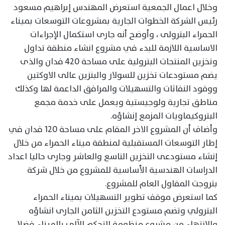
وخلال اعمال الجمعية استعرض المهندس إبراهيم مسعود
رئيس الشركة الخطوات الجارية بمشروعات التوسعات بميناء
الحمراء البترولى ، وأوضح أنه جارى استكمال الإجراءات
الاساسية اللازمة للبدء في مشروع انشاء منطقة تداول
وتخزين المنتجات البترولية على مساحة 420 فدان والذى
يضم مستودعات تخزين للسولار والبنزين عالى الاوكتين
ووقود النفاثات والتسهيلات والمرافق الداعمة لها وكذلك
مناطق تجارية ولوجيستية ويعمل على خدمة مجمع
البتروكيماويات المزمع إنشاؤه.
وأضاف أن المشروع الاخر المقام على مساحة 120 فدان في
إطار التوسعات المستقبلية لمنطقة ميناء الحمراء من خلال
إنشاء مستودعى التخزين التاسع والعاشر وجارى حاليا اعداد
الدراسات الهندسية الأساسية للمشروع من خلال شركة
بتروجت المقاول العام للمشروع.
كما استعرض موقف تطوير التسهيلات بميناء الحمراء
البترولي وتضم مستودع التخزين الثامن الجارى انشاؤه
والانتهاء من مشروع منظومة التحكم الآلى بالميناء فضلا