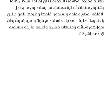
ذهبية مقلدة، وكشفت التحقيقات أن أفراد التشكيل كانوا
يشترون منتجات أصلية مغلفة، ثم يستبدلون ما بداخل
الأغلفة بقطع مقلدة ويعيدون غلقها وطرحها للمواطنين
باعتبارها أصلية، إلى جانب استخدام فواتير مزورة. وضُبطت
بحوزتهم سبائك وجنيهات مقلدة وأغلفة فارغة منسوبة
لإحدى الشركات.