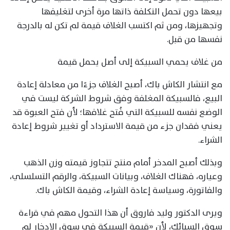
بيعها دون تحمل التكلفة ذاتها مرة أخرى لتغليفها
وتجهيزها، ومن ثم اكتسب الغلاف قيمة لم تكن له بالدرجة
نفسها من قبل.
من غلاف يحمي السبيكة إلى أصل يحمل قيمة
مع انتشار الكاش باك، أصبح الغلاف جزءًا من معادلة إعادة
البيع، فالسبيكة المغلفة وفق شروط الشركة ليست في
الوضع نفسه للسبيكة التي فُتح غلافها؛ لأن فتح العبوة قد
يعني فقدان جزء من قيمة الاسترداد أو تغيير شروط إعادة
الشراء.
وبذلك أصبح المدخر أمام منتج تتجاوز قيمته وزن الذهب
وعياره، فهناك الغلاف، وبيانات السبيكة، والرقم التسلسلي،
والفاتورة، وسياسة إعادة الشراء، وقيمة الكاش باك.
ويرى الدكتور وليد فاروق أن هذا التحول مهم في قراءة
سوق السبائك، لأن «قيمة السبيكة في سوق الادخار لم