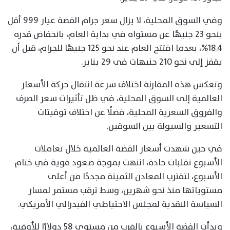
وفي السوق المحلية، لا يزال سعر جرام الفضة عيار 999 أقل
بنحو 23 جنيهًا عن مستواه في بداية العام، بانخفاض قدره
18.4%، بعدما افتتح العام عند نحو 125 جنيهًا للجرام، قبل أن
يقفز إلى نحو 210 جنيهات في 29 يناير.
وتعكس هذه المقارنة اختلاف سرعة انتقال حركة الأسعار
العالمية إلى السوق المحلية، في ظل تأثيرات سعر الصرف
والفروق السعرية المحلية، فضلًا عن اختلاف توقيتات
التسعير والسيولة بين السوقين.
في حين شهدت أسعار الفضة العالمية خلال تعاملات
الأسبوع تقلبات حادة، انتهت بموجة صعود قوية في ختام
الأسبوع، لتقترب المعادن الثمينة مجددًا من أعلى
مستوياتها منذ نحو شهرين، وسط ترقب مستمر لمسار
السياسة النقدية لمجلس الاحتياطي الفيدرالي الأمريكي.
وبدأت الفضة الأسبوع بالقرب من مستوى 58 دولارًا للأوقية،