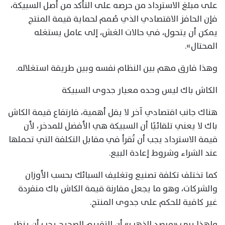
على مبلغ الاسترداد من حرصه على التأكد من أصل السبيكة،
فإن الحافز الاقتصادي الذي صُمم لحماية قيمة المنتج
يمكن أن يتحول، في حالات الغش، إلى عامل يستغله
المحتال».
وهذا فارق مهم بين النظام نفسه وبين طريقة استغلاله.
الكاش باك ليس وحده معيار جدوى السبيكة
هناك جانب اقتصادي آخر لا يقل أهمية، فارتفاع قيمة الكاش
باك لا يعني تلقائيًا أن السبيكة هي الأفضل للمدخر، لأن
قيمة الاسترداد يجب أن تُقرأ في مقابل التكلفة التي تحملها
عند الشراء وشروط إعادة البيع.
كما تختلف تكلفة تصنيع وتغليف السبائك بحسب الأوزان
والشركات، وهو ما يجعل مقارنة قيمة الكاش باك منفردة
غير كافية للحكم على جدوى المنتج.
ولهذا يرى «مرصد الذهب» أن التقييم الصحيح يجب أن ينظر