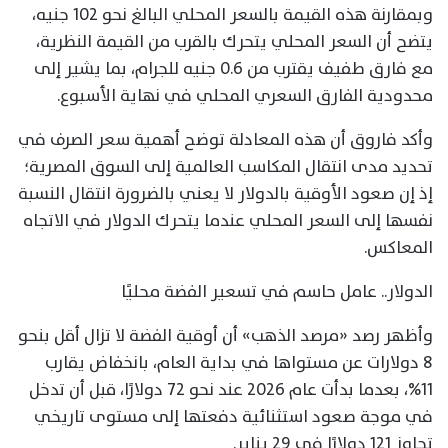
وبمقارنة هذه القيمة بالسعر المحلي البالغ نحو 102 جنيه،
يتضح أن السعر المحلي يتحرك بالقرب من القيمة النظرية،
مع فارق طفيف يقترب من 0.6 جنيه للجرام، بما يشير إلى
محدودية الفارق السعري المحلي في نهاية الأسبوع.
وأكد فاروق أن هذه المعادلة توضح أهمية سعر الصرف في
تحديد مدى انتقال المكاسب العالمية إلى السوق المصرية؛
إذ إن صعود الأوقية بالدولار لا يعني بالضرورة انتقال النسبة
نفسها إلى السعر المحلي عندما يتحرك الدولار في الاتجاه
المعاكس.
الدولار.. عامل حاسم في تسعير الفضة محليًا
وأظهر رصد «مرصد الذهب» أن أوقية الفضة لا تزال أقل بنحو
8 دولارات عن مستواها في بداية العام، بانخفاض يقارب
11%، بعدما بدأت عام 2026 عند نحو 72 دولارًا، قبل أن تدخل
في موجة صعود استثنائية دفعتها إلى مستوى تاريخي
تجاوز 121 دولارًا في 29 يناير.