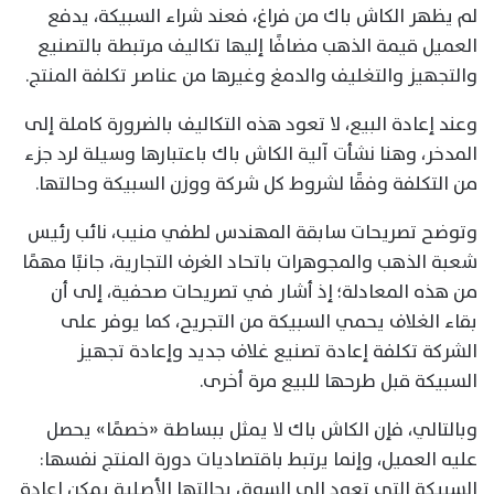
لم يظهر الكاش باك من فراغ، فعند شراء السبيكة، يدفع
العميل قيمة الذهب مضافًا إليها تكاليف مرتبطة بالتصنيع
والتجهيز والتغليف والدمغ وغيرها من عناصر تكلفة المنتج.
وعند إعادة البيع، لا تعود هذه التكاليف بالضرورة كاملة إلى
المدخر، وهنا نشأت آلية الكاش باك باعتبارها وسيلة لرد جزء
من التكلفة وفقًا لشروط كل شركة ووزن السبيكة وحالتها.
وتوضح تصريحات سابقة المهندس لطفي منيب، نائب رئيس
شعبة الذهب والمجوهرات باتحاد الغرف التجارية، جانبًا مهمًا
من هذه المعادلة؛ إذ أشار في تصريحات صحفية، إلى أن
بقاء الغلاف يحمي السبيكة من التجريح، كما يوفر على
الشركة تكلفة إعادة تصنيع غلاف جديد وإعادة تجهيز
السبيكة قبل طرحها للبيع مرة أخرى.
وبالتالي، فإن الكاش باك لا يمثل ببساطة «خصمًا» يحصل
عليه العميل، وإنما يرتبط باقتصاديات دورة المنتج نفسها:
السبيكة التي تعود إلى السوق بحالتها الأصلية يمكن إعادة