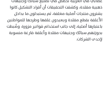
عصابي في الغربية تخصص في تصنيع سبائك وجنيهات
ذهبية مقلدة، وكشفت التحقيقات أن أفراد التشكيل كانوا
يشترون منتجات أصلية مغلفة، ثم يستبدلون ما بداخل
الأغلفة بقطع مقلدة ويعيدون غلقها وطرحها للمواطنين
باعتبارها أصلية، إلى جانب استخدام فواتير مزورة. وضُبطت
بحوزتهم سبائك وجنيهات مقلدة وأغلفة فارغة منسوبة
لإحدى الشركات.