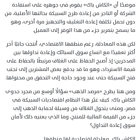
موضحًا أن «الكاش باك» يقوم في جوهره على استفادة
الشركة أو التاجر من إعادة طرح السبيكة بحالتها الأصلية، من
دون تحمل تكلفة إعادة التغليف والتجهيز مرة أخرى، وهو
ما يسمح بتمرير جزء من هذا الوفر إلى العميل.
لكن هذه المعادلة، رغم منطقها الاقتصادي، أنتجت جانبًا آخر
أكثر تعقيدًا مع اتساع سوق السبائك وإعادة تداولها بين
المدخرين؛ إذ أصبح الحفاظ على الغلاف مرتبطًا بالحفاظ على
قيمة الاسترداد، وهو ما قد يدفع بعض المشترين إلى تجنب
فتح السبيكة حتى عند وجود حاجة إلى التحقق من محتواها.
ومن هنا يطرح «مرصد الذهب» سؤالًا أوسع من مجرد جدوى
الكاش باك: كيف غيّر هذا النظام اقتصاديات السبيكة في
مصر، ومتى يتحول الغلاف من وسيلة لحماية الذهب إلى
جزء من القيمة المالية للمنتج، وما الذي يعنيه ذلك لأمان
سوق إعادة التداول؟
الكاش باك.. معادلة اقتصادية لها منطقها