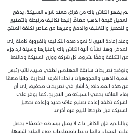
لم يظهر الكاش باك من فراغ، فعند شراء السبيكة، يدفع
العميل قيمة الذهب مضافًا إليها تكاليف مرتبطة بالتصنيع
والتجهيز والتغليف والدمغ وغيرها من عناصر تكلفة المنتج.
وعند إعادة البيع، لا تعود هذه التكاليف بالضرورة كاملة إلى
المدخر، وهنا نشأت آلية الكاش باك باعتبارها وسيلة لرد جزء
من التكلفة وفقًا لشروط كل شركة ووزن السبيكة وحالتها.
وتوضح تصريحات سابقة المهندس لطفي منيب، نائب رئيس
شعبة الذهب والمجوهرات باتحاد الغرف التجارية، جانبًا مهمًا
من هذه المعادلة؛ إذ أشار في تصريحات صحفية، إلى أن
بقاء الغلاف يحمي السبيكة من التجريح، كما يوفر على
الشركة تكلفة إعادة تصنيع غلاف جديد وإعادة تجهيز
السبيكة قبل طرحها للبيع مرة أخرى.
وبالتالي، فإن الكاش باك لا يمثل ببساطة «خصمًا» يحصل
عليه العميل، وإنما يرتبط باقتصاديات دورة المنتج نفسها: