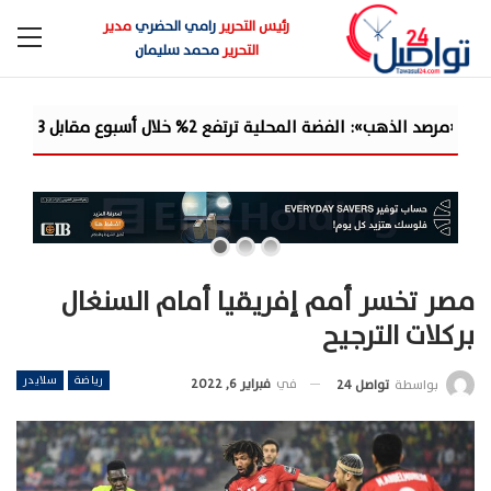
رئيس التحرير
رامي الحضري
مدير
التحرير
محمد سليمان
يًا.. والدولار يمتص جزءًا من مكاسب ا...
مصر تخسر أمم إفريقيا أمام السنغال
بركلات الترجيح
رياضة
سلايدر
في
فبراير 6, 2022
بواسطة
تواصل 24