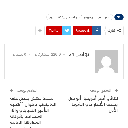
مصر تخسر أمم إفريقيا أمام السنغال بركلات الترجيح
شارك
Facebook
Twitter
تواصل 24
22619 المشاركات
0 تعليقات
السابق بوست
القادم بوست
نهائي أمم أفريقيا: أبو جبل
محمد جهلان يحصل على
يخطف الأنظار في الشوط
الماجستير بعنوان “أهمية
الأول
التأجير التمويلي وآثار
استخدامه بشركات
المقاولات العامة