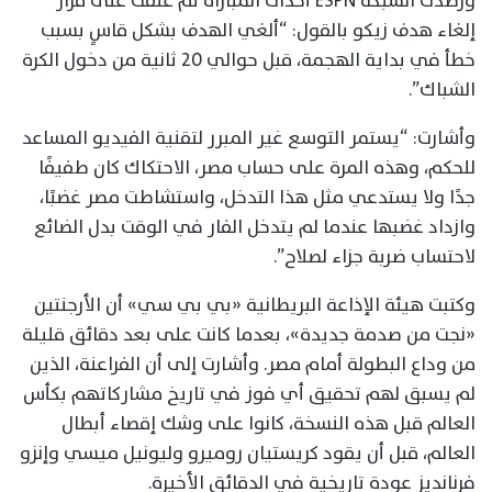
ورصدت الشبكة ESPN أحداث المباراة ثم علقت على قرار
إلغاء هدف زيكو بالقول: “ألغي الهدف بشكل قاسٍ بسبب
خطأ في بداية الهجمة، قبل حوالي 20 ثانية من دخول الكرة
الشباك”.
وأشارت: “يستمر التوسع غير المبرر لتقنية الفيديو المساعد
للحكم، وهذه المرة على حساب مصر، الاحتكاك كان طفيفًا
جدًا ولا يستدعي مثل هذا التدخل، واستشاطت مصر غضبًا،
وازداد غضبها عندما لم يتدخل الفار في الوقت بدل الضائع
لاحتساب ضربة جزاء لصلاح”.
وكتبت هيئة الإذاعة البريطانية «بي بي سي» أن الأرجنتين
«نجت من صدمة جديدة»، بعدما كانت على بعد دقائق قليلة
من وداع البطولة أمام مصر. وأشارت إلى أن الفراعنة، الذين
لم يسبق لهم تحقيق أي فوز في تاريخ مشاركاتهم بكأس
العالم قبل هذه النسخة، كانوا على وشك إقصاء أبطال
العالم، قبل أن يقود كريستيان روميرو وليونيل ميسي وإنزو
فرنانديز عودة تاريخية في الدقائق الأخيرة.