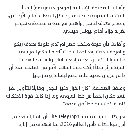
وأشارت الصحيفة الإسبانية (موندو ديبورتيفو) إلى أن
المنتخب المصري صمد في وجه كل الصعاب أمام الأرجنتين،
وتقدم بهدف لياسر إبراهيم ثم تصدى مصطفى شوبير
لضربة جزاء أمام ليونيل ميسي.
وأفادت بأن فرحة منتخب مصر لم تدم طويلاً بهدف زيكو
والفرحة تبددت بعد لحظات حيث ألغاه الحكم الفرنسي
فرانسوا ليتكسير، بعد مراجعة الفار، والسبب؟ الهجمة
المرتدة إثر خطأ ارتُكب على الجانب الآخر من الملعب، بعد أن
داس مروان عطية على قدم ليساندرو مارتينيز.
وعلقت الصحيفة: “كان القرار مثيرًا للجدل وقابلًا للتأويل نظرًا
لبُعد مكان الخطأ عن خط المرمى، وما إذا كانت قوة الاحتكاك
كافية لاحتسابه خطأ من عدمه”.
بدورها، اعتبرت صحيفة The Telegraph أن المباراة تعد من
أبرز مواجهات كأس العالم 2026، لما شهدته من إثارة