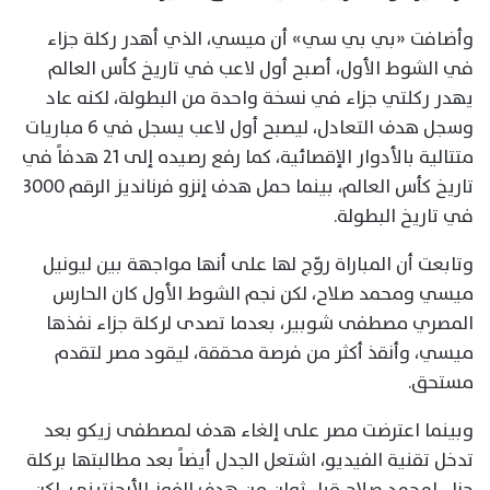
وأضافت «بي بي سي» أن ميسي، الذي أهدر ركلة جزاء
في الشوط الأول، أصبح أول لاعب في تاريخ كأس العالم
يهدر ركلتي جزاء في نسخة واحدة من البطولة، لكنه عاد
وسجل هدف التعادل، ليصبح أول لاعب يسجل في 6 مباريات
متتالية بالأدوار الإقصائية، كما رفع رصيده إلى 21 هدفاً في
تاريخ كأس العالم، بينما حمل هدف إنزو فرنانديز الرقم 3000
في تاريخ البطولة.
وتابعت أن المباراة روّج لها على أنها مواجهة بين ليونيل
ميسي ومحمد صلاح، لكن نجم الشوط الأول كان الحارس
المصري مصطفى شوبير، بعدما تصدى لركلة جزاء نفذها
ميسي، وأنقذ أكثر من فرصة محققة، ليقود مصر لتقدم
مستحق.
وبينما اعترضت مصر على إلغاء هدف لمصطفى زيكو بعد
تدخل تقنية الفيديو، اشتعل الجدل أيضاً بعد مطالبتها بركلة
جزاء لمحمد صلاح قبل ثوانٍ من هدف الفوز الأرجنتيني، لكن