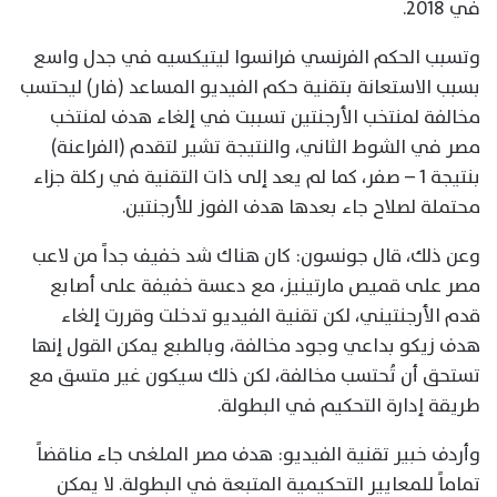
في 2018.
وتسبب الحكم الفرنسي فرانسوا ليتيكسيه في جدل واسع
بسبب الاستعانة بتقنية حكم الفيديو المساعد (فار) ليحتسب
مخالفة لمنتخب الأرجنتين تسببت في إلغاء هدف لمنتخب
مصر في الشوط الثاني، والنتيجة تشير لتقدم (الفراعنة)
بنتيجة 1 – صفر، كما لم يعد إلى ذات التقنية في ركلة جزاء
محتملة لصلاح جاء بعدها هدف الفوز للأرجنتين.
وعن ذلك، قال جونسون: كان هناك شد خفيف جداً من لاعب
مصر على قميص مارتينيز، مع دعسة خفيفة على أصابع
قدم الأرجنتيني، لكن تقنية الفيديو تدخلت وقررت إلغاء
هدف زيكو بداعي وجود مخالفة، وبالطبع يمكن القول إنها
تستحق أن تُحتسب مخالفة، لكن ذلك سيكون غير متسق مع
طريقة إدارة التحكيم في البطولة.
وأردف خبير تقنية الفيديو: هدف مصر الملغى جاء مناقضاً
تماماً للمعايير التحكيمية المتبعة في البطولة. لا يمكن