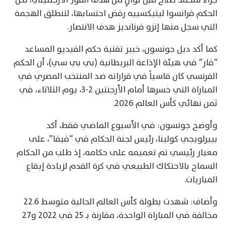
الحكم فرانسوا ليتيكسييه رفض احتسابها، لتنطلق الهجمة
التي سجل منها إنزو فرنانديز هدف الانتصار.
كما أكد ديل جونسون، خبير تقنية حكم الفيديو المساعد
“فار” في هيئة الإذاعة البريطانية (بي بي سي)، أن الحكم
الفرنسي كان قاسياً في قراراته ضد المنتخب المصري في
المباراة التي خسرها أمام الأرجنتين 2-3، يوم الثلاثاء، في
ثمن نهائي كأس العالم 2026.
وأوضح جونسون: في الأسبوع الماضي فقط، أكد
بييرلويجي كولينا، رئيس لجنة الحكام في “فيفا”، على
معيار رئيسي تم تعميمه على حكامه، إذ طلب من الحكام
السماح بالاحتكاك الطبيعي في كرة القدم لزيادة إيقاع
المباريات.
وأضاف: شهدت بطولة كأس العالم الحالية متوسط 22.6
مخالفة في المباراة الواحدة، مقارنة بـ 25 في 2022 و27