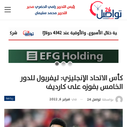
رئيس التحرير
رامي الحضري
مدير
التحرير
محمد سليمان
شركة «Liberty Developments» تطلق أولى فعالياتها الترفيهية بمشروع «AT» في حفل ضخم للميجا ستار أحمد سع...
كأس الاتحاد الإنجليزي: ليفربول للدور
الخامس بفوزه على كارديف
رياضة
في
فبراير 6, 2022
بواسطة
تواصل 24