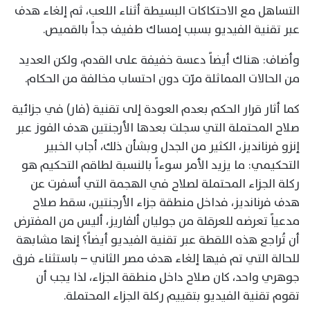
التساهل مع الاحتكاكات البسيطة أثناء اللعب، ثم إلغاء هدف
عبر تقنية الفيديو بسبب إمساك طفيف جداً بالقميص.
وأضاف: هناك أيضاً دعسة خفيفة على القدم، ولكن العديد
من الحالات المماثلة مرّت دون احتساب مخالفة من الحكام.
كما أثار قرار الحكم بعدم العودة إلى تقنية (فار) في جزائية
صلاح المحتملة التي سجلت بعدها الأرجنتين هدف الفوز عبر
إنزو فرنانديز، الكثير من الجدل وبشأن ذلك، أجاب الخبير
التحكيمي: ما يزيد الأمر سوءاً بالنسبة لطاقم التحكيم هو
ركلة الجزاء المحتملة لصلاح في الهجمة التي أسفرت عن
هدف فرنانديز، فداخل منطقة جزاء الأرجنتين، سقط صلاح
مدعياً تعرضه للعرقلة من جوليان ألفاريز، أليس من المفترض
أن تُراجع هذه اللقطة عبر تقنية الفيديو أيضاً؟ إنها مشابهة
للحالة التي تم فيها إلغاء هدف مصر الثاني – باستثناء فرق
جوهري واحد، كان صلاح داخل منطقة الجزاء، لذا يجب أن
تقوم تقنية الفيديو بتقييم ركلة الجزاء المحتملة.