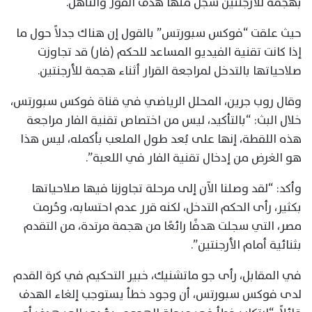
بهجمة للأرجنتين سُجل منها هدف الفوز والتأهل.
حيث علقت “فوكس سبورتس” بالقول إن هناك جدلاً حول ما
إذا كانت تقنية الفيديو المساعد للحكم (فار) قد تجاوزت
صلاحياتها بالتدخل لمراجعة القرار أثناء هجمة للأرجنتين.
وقال روب جرين، المحلل الرياضي في قناة فوكس سبورتس،
خلال البث: “بالتأكيد، ليس من اختصاص تقنية الفار مراجعة
هذه اللقطة، إنها على بُعد طول الملعب بأكمله، ليس هذا
هو الغرض من إدخال تقنية الفار في اللعبة”.
وأكد: “لقد وصلنا الآن إلى مرحلة تجاوزنا فيها صلاحياتها
بكثير، رأى الحكم التدخل، لكنه قرر عدم احتسابه، وحُرمت
مصر، التي سجلت هدفًا رائعًا من هجمة مرتدة، من التقدم
بثنائية أمام الأرجنتين”.
في المقابل، رأى جو ماتشنيك، خبير التحكيم في كرة القدم
لدى فوكس سبورتس، أن وجود خطأ يستوجب إلغاء الهدف