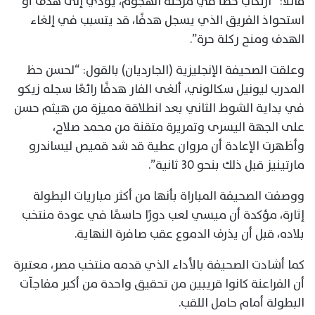
قائلاً: “ارتكاب خطأ في مرحلة الهجوم، يؤدي إلى هدف أو
استحواذ الفريق الذي يسجل هدفًا، قد يتسبب في إلغاء
الهدف ومنح ركلة حرة”.
وعلقت الصحيفة الإنجليزية (الجارديان) بالقول: “لحسن حظ
المدرب ليونيل سكالوني، ألغى الفار هدفًا رائعًا سجله زيكو
في بداية الشوط الثاني بعد انطلاقة مميزة من هيثم حسن
على الجهة اليسرى وتمريرة متقنة من محمد صلاح،
وأظهرت الإعادة أن مروان عطية قد شد قميص ليساندرو
مارتينيز قبل ذلك بنحو 30 ثانية”.
ووصفت الصحيفة المباراة بأنها من أكثر مباريات البطولة
إثارة، مؤكدة أن ميسي لعب دورًا حاسمًا في عودة منتخب
بلاده، قبل أن يذرف الدموع عقب صافرة النهاية.
كما أشادت الصحيفة بالأداء الذي قدمه منتخب مصر، معتبرة
أن الفراعنة كانوا قريبين من تحقيق واحدة من أكبر مفاجآت
البطولة أمام حامل اللقب.