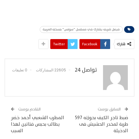
فيصل شريف يشارك في مسلسل "سوتس" بنسخته العربية
شارك
Facebook
Twitter
تواصل 24
22605 المشاركات
0 تعليقات
السابق بوست
القادم بوست
ضبط تاجر الكيف بحوزته 597
المطرب الشعبي أحمد خضر
طربة لمخدر الحشيش فى
يطالب بحبس فتاتين لهذا
الدخيلة
السبب