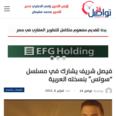
رئيس التحرير
رامي الحضري
مدير
التحرير
محمد سليمان
شركة «AIG» تتعاون مع «CSCEC الصينية» بمشروع «AI Tower» بأعلى المعايير العالمية
فيصل شريف يشارك في مسلسل
“سوتس” بنسخته العربية
اقتصاد عالمي
في
فبراير 6, 2022
بواسطة
تواصل 24