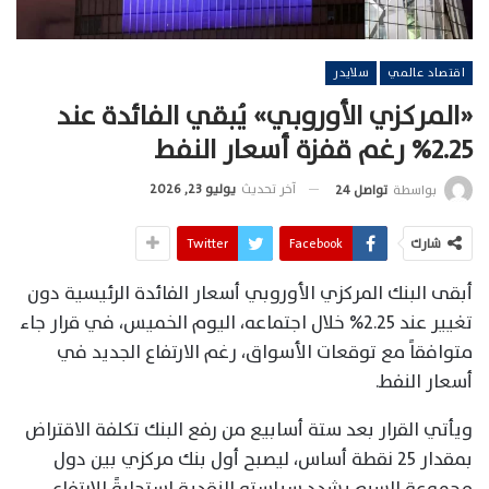
اقتصاد عالمي
سلايدر
«المركزي الأوروبي» يُبقي الفائدة عند
2.25% رغم قفزة أسعار النفط
آخر تحديث
يوليو 23, 2026
بواسطة
تواصل 24
شارك
Facebook
Twitter
أبقى البنك المركزي الأوروبي أسعار الفائدة الرئيسية دون
تغيير عند 2.25% خلال اجتماعه، اليوم الخميس، في قرار جاء
متوافقاً مع توقعات الأسواق، رغم الارتفاع الجديد في
أسعار النفط.
ويأتي القرار بعد ستة أسابيع من رفع البنك تكلفة الاقتراض
بمقدار 25 نقطة أساس، ليصبح أول بنك مركزي بين دول
مجموعة السبع يشدد سياسته النقدية استجابةً للارتفاع