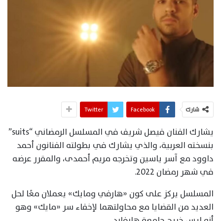
شارك
Facebook
Twitter
يشارك الفنان فيصل شريف في المسلسل الرمضاني “suits”
بنسخته العربية، والذي يشارك في بطولته الفنانون أحمد
داوود مع آسر ياسين وتخرجه مريم أحمدى، والمقرر عرضه
في شهر رمضان 2022.
المسلسل يركز على كون «هارفي ومايك» يعملان معًا لحل
العديد من القضايا مع محاولتهما لإخفاء سر «مايك» وهو
أنه ليس خريج جامعة هارفارد.