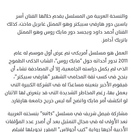
والنسخة العربية من المسلسل يقدم خلالها الفنان آسر
ياسين دور هارفي سبيكتر وهو الممثل غابريل ماخت، كذلك
الفنان أحمد داود ويجسد دور مايك روس وهو الممثل
باتريك آدامز.
العمل هو مسلسل أمريكى تم عرض أول موسم له عام
2011 تدور أحداثه حول “مايك روس”، الشاب الذكى الطموح
الذى لم يكمل دراسته الجامعية، إلا أن المصادفة تشاء أن
ينجح فى كسب ثقة المحامى الشهير “هارفى سبيكتر”،
فيقوم الأخير بتعينه مساعدًا له فى الشركة الكبيرة التى
يعمل بها، رغم المخاطر الشديدة التى قد يتعرض لها الاثنان
لو انكشف أمر مايك واتضح أنه ليس خريج جامعة هارفارد.
مشاركة فيصل شريف في مسلسل “suits” بنسخته العربية
تعد الأولى له في مجال التمثيل بعد أن أصدر عدد المؤلفات
الأدبية أخرها رواية “كيب أجولاس” المقرر تحويلها لفيلم