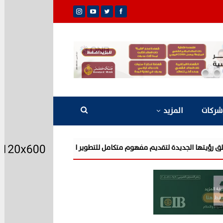
شركات
المزيد
شركة «AIG» تتعاون مع «CSCEC الصينية» بمشروع «AI Tower» بأعلى المعايير العالمية