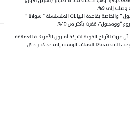
كبيرة بلغت 7.6% ليصل سعرها إلى 39 ألفا و605 دولاراً، وهو الأعلى منذ 15 أكتوبر (تشرين الأول)
صلت إلى 9%.
 ” والخاصة بقاعدة البيانات المتسلسلة ” سولانا ”
“وومهول”، قفزت بأكثر من 10%.
عززت الأرباح القوية لشركة أمازون الأمريكية العملاقة
جيا، التي تبعتها العملات الرقمية إلى حد كبير خلال