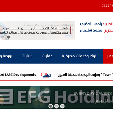
ة
°
25.79
تحرير:
رامي الحضري
تحرير:
محمد سليمان
مصر
بنوك وخدمات مصرفية
عقارات
سيارات
بورصة و
LARZ Developments تطلق رؤيتها الجديدة لتقديم مفهوم متكامل للتطوير العقاري في مصر