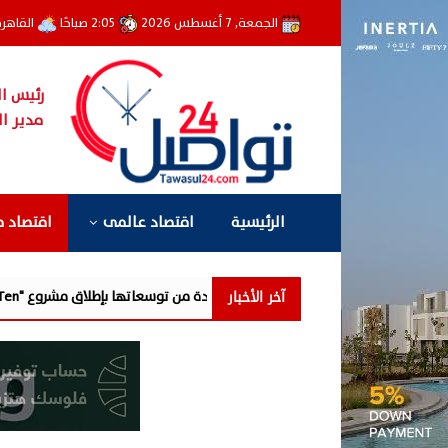
الجمعة, 7 أغسطس 2026
2:05 صباحًا
القاهر
رئيس ال
مدير ال
الرئيسية
اقتصاد عالمى
اقتصاد 
آخر الأخبار
مرحلة جديدة من توسعاتها بإطلاق مشروع "Town Ten " بعرابى الجديدة بمدينة العبور