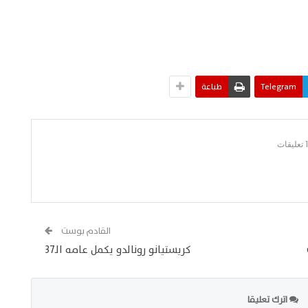
Telegram
طباعة
قات
القادم بوست
كريستيانو رونالدو يكمل عامه الـ37
اترك تعليقا