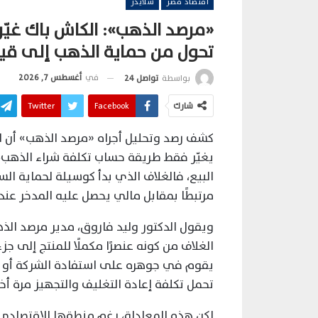
اقتصاد مصر
سلايدر
«مرصد الذهب»: الكاش باك غيّر
تحول من حماية الذهب إلى قيم
في
أغسطس 7, 2026
بواسطة
تواصل 24
شارك
Facebook
Twitter
كشف رصد وتحليل أجراه «مرصد الذهب» أن ا
يغيّر فقط طريقة حساب تكلفة شراء الذهب، 
البيع، فالغلاف الذي بدأ كوسيلة لحماية ال
مرتبطًا بمقابل مالي يحصل عليه المدخر عند إ
ويقول الدكتور وليد فاروق، مدير مرصد الذ
الغلاف من كونه عنصرًا مكملًا للمنتج إلى جز
يقوم في جوهره على استفادة الشركة أو الت
تحمل تكلفة إعادة التغليف والتجهيز مرة أخ
لكن هذه المعادلة، رغم منطقها الاقتصادي، أ