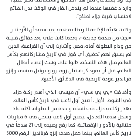
وازداد غضبها عندما لم يتدخل الفار في الوقت بدل الضائع
لاحتساب ضربة جزاء لصلاح”.
وكتبت هيئة الإذاعة البريطانية «بي بي سي» أن الأرجنتين
«نجت من صدمة جديدة»، بعدما كانت على بعد دقائق قليلة
من وداع البطولة أمام مصر. وأشارت إلى أن الفراعنة، الذين
لم يسبق لهم تحقيق أي فوز في تاريخ مشاركاتهم بكأس
العالم قبل هذه النسخة، كانوا على وشك إقصاء أبطال
العالم، قبل أن يقود كريستيان روميرو وليونيل ميسي وإنزو
فرنانديز عودة تاريخية في الدقائق الأخيرة.
وأضافت «بي بي سي» أن ميسي، الذي أهدر ركلة جزاء
في الشوط الأول، أصبح أول لاعب في تاريخ كأس العالم
يهدر ركلتي جزاء في نسخة واحدة من البطولة، لكنه عاد
وسجل هدف التعادل، ليصبح أول لاعب يسجل في 6 مباريات
متتالية بالأدوار الإقصائية، كما رفع رصيده إلى 21 هدفاً في
تاريخ كأس العالم، بينما حمل هدف إنزو فرنانديز الرقم 3000