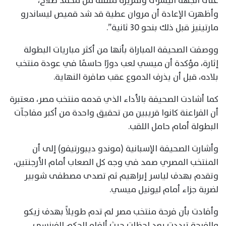
على الجهة اليسرى وتمريرة متقنة من محمد صلاح،
وأظهرت الإعادة أن مروان عطية قد شد قميص ليساندرو
مارتينيز قبل ذلك بنحو 30 ثانية”.
ووصفت الصحيفة المباراة بأنها من أكثر مباريات البطولة
إثارة، مؤكدة أن ميسي لعب دورًا حاسمًا في عودة منتخب
بلاده، قبل أن يذرف الدموع عقب صافرة النهاية.
كما أشادت الصحيفة بالأداء الذي قدمه منتخب مصر، معتبرة
أن الفراعنة كانوا قريبين من تحقيق واحدة من أكبر مفاجآت
البطولة أمام حامل اللقب.
وأشارت الصحيفة الإسبانية (موندو ديبورتيفو) إلى أن
المنتخب المصري صمد في وجه كل الصعاب أمام الأرجنتين،
وتقدم بهدف لياسر إبراهيم ثم تصدى مصطفى شوبير
لضربة جزاء أمام ليونيل ميسي.
وأفادت بأن فرحة منتخب مصر لم تدم طويلاً بهدف زيكو
والفرحة تبددت بعد لحظات حيث ألغاه الحكم الفرنسي