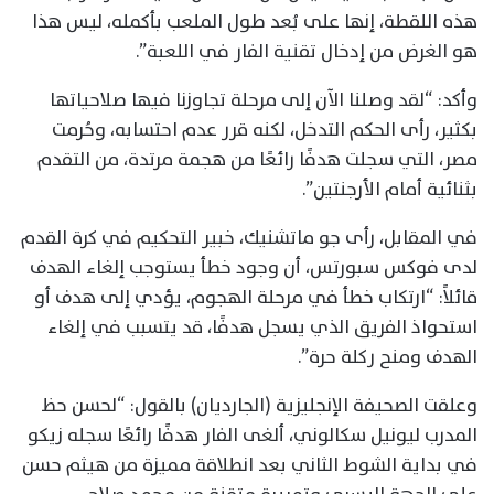
هذه اللقطة، إنها على بُعد طول الملعب بأكمله، ليس هذا
هو الغرض من إدخال تقنية الفار في اللعبة”.
وأكد: “لقد وصلنا الآن إلى مرحلة تجاوزنا فيها صلاحياتها
بكثير، رأى الحكم التدخل، لكنه قرر عدم احتسابه، وحُرمت
مصر، التي سجلت هدفًا رائعًا من هجمة مرتدة، من التقدم
بثنائية أمام الأرجنتين”.
في المقابل، رأى جو ماتشنيك، خبير التحكيم في كرة القدم
لدى فوكس سبورتس، أن وجود خطأ يستوجب إلغاء الهدف
قائلاً: “ارتكاب خطأ في مرحلة الهجوم، يؤدي إلى هدف أو
استحواذ الفريق الذي يسجل هدفًا، قد يتسبب في إلغاء
الهدف ومنح ركلة حرة”.
وعلقت الصحيفة الإنجليزية (الجارديان) بالقول: “لحسن حظ
المدرب ليونيل سكالوني، ألغى الفار هدفًا رائعًا سجله زيكو
في بداية الشوط الثاني بعد انطلاقة مميزة من هيثم حسن