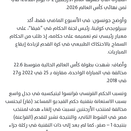
ثمن نهائي كأس العالم 2026.
وأوضح جونسون: في الأسبوع الماضي فقط، أكد
بييرلويجي كولينا، رئيس لجنة الحكام في “فيفا”، على
معيار رئيسي تم تعميمه على حكامه، إذ طلب من الحكام
السماح بالاحتكاك الطبيعي في كرة القدم لزيادة إيقاع
المباريات.
وأضاف: شهدت بطولة كأس العالم الحالية متوسط 22.6
مخالفة في المباراة الواحدة، مقارنة بـ 25 في 2022 و27
في 2018.
وتسبب الحكم الفرنسي فرانسوا ليتيكسيه في جدل واسع
بسبب الاستعانة بتقنية حكم الفيديو المساعد (فار) ليحتسب
مخالفة لمنتخب الأرجنتين تسببت في إلغاء هدف لمنتخب
مصر في الشوط الثاني، والنتيجة تشير لتقدم (الفراعنة)
بنتيجة 1 – صفر، كما لم يعد إلى ذات التقنية في ركلة جزاء