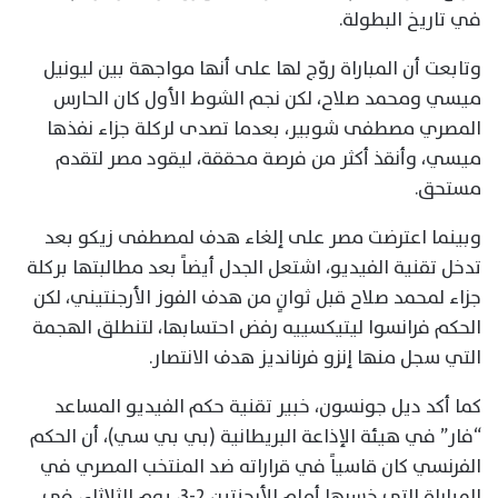
في تاريخ البطولة.
وتابعت أن المباراة روّج لها على أنها مواجهة بين ليونيل
ميسي ومحمد صلاح، لكن نجم الشوط الأول كان الحارس
المصري مصطفى شوبير، بعدما تصدى لركلة جزاء نفذها
ميسي، وأنقذ أكثر من فرصة محققة، ليقود مصر لتقدم
مستحق.
وبينما اعترضت مصر على إلغاء هدف لمصطفى زيكو بعد
تدخل تقنية الفيديو، اشتعل الجدل أيضاً بعد مطالبتها بركلة
جزاء لمحمد صلاح قبل ثوانٍ من هدف الفوز الأرجنتيني، لكن
الحكم فرانسوا ليتيكسييه رفض احتسابها، لتنطلق الهجمة
التي سجل منها إنزو فرنانديز هدف الانتصار.
كما أكد ديل جونسون، خبير تقنية حكم الفيديو المساعد
“فار” في هيئة الإذاعة البريطانية (بي بي سي)، أن الحكم
الفرنسي كان قاسياً في قراراته ضد المنتخب المصري في
المباراة التي خسرها أمام الأرجنتين 2-3، يوم الثلاثاء، في