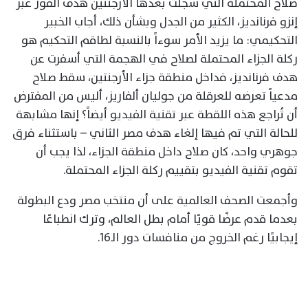
صلاح المحتملة التي سجلت بعدها الأرجنتين هدف الفوز عبر
إنزو فرنانديز، الكثير من الجدل وبشأن ذلك، أجاب الخبير
التحكيمي: ما يزيد الأمر سوءاً بالنسبة لطاقم التحكيم هو
ركلة الجزاء المحتملة لصلاح في الهجمة التي أسفرت عن
هدف فرنانديز، فداخل منطقة جزاء الأرجنتين، سقط صلاح
مدعياً تعرضه للعرقلة من جوليان ألفاريز، أليس من المفترض
أن تُراجع هذه اللقطة عبر تقنية الفيديو أيضاً؟ إنها مشابهة
للحالة التي تم فيها إلغاء هدف مصر الثاني – باستثناء فرق
جوهري واحد، كان صلاح داخل منطقة الجزاء، لذا يجب أن
تقوم تقنية الفيديو بتقييم ركلة الجزاء المحتملة.
وأجمعت الصحف العالمية على أن منتخب مصر ودع البطولة
بعدما قدم عرضًا قويًا أمام بطل العالم، وترك انطباعًا
إيجابيًا رغم الخروج من منافسات دور الـ16.