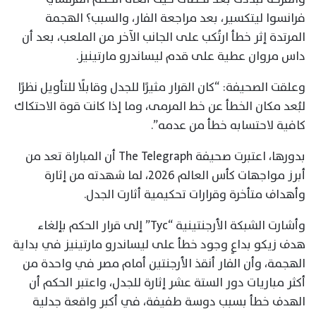
فرانسوا ليتكسير، بعد مراجعة الفار، والسبب؟ الهجمة
المرتدة إثر خطأ ارتُكب على الجانب الآخر من الملعب، بعد أن
داس مروان عطية على قدم ليساندرو مارتينيز.
وعلقت الصحيفة: “كان القرار مثيرًا للجدل وقابلًا للتأويل نظرًا
لبُعد مكان الخطأ عن خط المرمى، وما إذا كانت قوة الاحتكاك
كافية لاحتسابه خطأ من عدمه”.
بدورها، اعتبرت صحيفة The Telegraph أن المباراة تعد من
أبرز مواجهات كأس العالم 2026، لما شهدته من إثارة
وأهداف متأخرة وقرارات تحكيمية أثارت الجدل.
وأشارت الشبكة الأرجنتينية “Tyc” إلى قرار الحكم بإلغاء
هدف زيكو بداعٍ وجود خطأ على ليساندرو مارتينيز في بداية
الهجمة، وأن الفار أنقذ الأرجنتين أمام مصر في واحدة من
أكثر مباريات دور الستة عشر إثارة للجدل، واعتبر الحكم أن
الهدف خطأ بسبب دوسة طفيفة، في أكبر واقعة جدلية