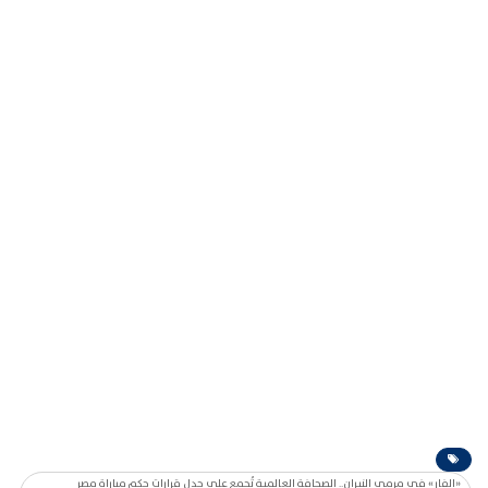
«الفار» في مرمى النيران.. الصحافة العالمية تُجمع على جدل قرارات حكم مباراة مصر