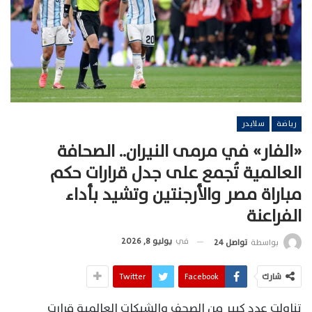
رياضة
سلايدر
«الفار» في مرمى النيران.. الصحافة
العالمية تُجمع على جدل قرارات حكم
مباراة مصر والأرجنتين وتشيد بأداء
الفراعنة
في
يوليو 8, 2026
بواسطة
تواصل 24
شارك
Facebook
Twitter
تناولت عدد كبير من الصحف والشبكات العالمية قرارت