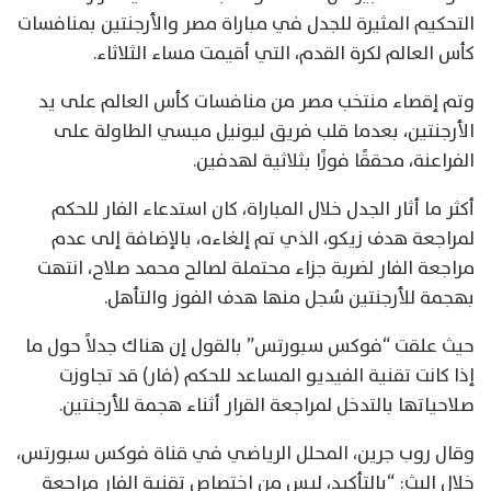
التحكيم المثيرة للجدل في مباراة مصر والأرجنتين بمنافسات
كأس العالم لكرة القدم، التي أقيمت مساء الثلاثاء.
وتم إقصاء منتخب مصر من منافسات كأس العالم على يد
الأرجنتين، بعدما قلب فريق ليونيل ميسي الطاولة على
الفراعنة، محققًا فوزًا بثلاثية لهدفين.
أكثر ما أثار الجدل خلال المباراة، كان استدعاء الفار للحكم
لمراجعة هدف زيكو، الذي تم إلغاءه، بالإضافة إلى عدم
مراجعة الفار لضربة جزاء محتملة لصالح محمد صلاح، انتهت
بهجمة للأرجنتين سُجل منها هدف الفوز والتأهل.
حيث علقت “فوكس سبورتس” بالقول إن هناك جدلاً حول ما
إذا كانت تقنية الفيديو المساعد للحكم (فار) قد تجاوزت
صلاحياتها بالتدخل لمراجعة القرار أثناء هجمة للأرجنتين.
وقال روب جرين، المحلل الرياضي في قناة فوكس سبورتس،
خلال البث: “بالتأكيد، ليس من اختصاص تقنية الفار مراجعة