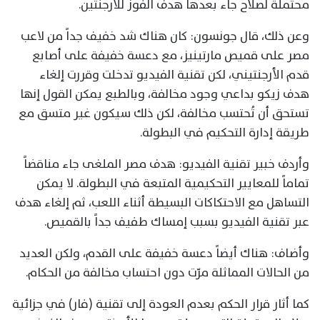
محتملة لصلاح جاء بعدها هدف الفوز للأرجنتين.
وعن ذلك، قال جونسون: كان هناك شد خفيف جداً من لاعب
مصر على قميص مارتينيز، مع دعسة خفيفة على أصابع
قدم الأرجنتيني، لكن تقنية الفيديو تدخلت وقررت إلغاء
هدف زيكو بداعي وجود مخالفة، وبالطبع يمكن القول إنها
تستحق أن تُحتسب مخالفة، لكن ذلك سيكون غير متسق مع
طريقة إدارة التحكيم في البطولة.
وأردف خبير تقنية الفيديو: هدف مصر الملغى جاء مناقضاً
تماماً للمعايير التحكيمية المتبعة في البطولة. لا يمكن
التساهل مع الاحتكاكات البسيطة أثناء اللعب، ثم إلغاء هدف
عبر تقنية الفيديو بسبب إمساك طفيف جداً بالقميص.
وأضاف: هناك أيضاً دعسة خفيفة على القدم، ولكن العديد
من الحالات المماثلة مرّت دون احتساب مخالفة من الحكام.
كما أثار قرار الحكم بعدم العودة إلى تقنية (فار) في جزائية