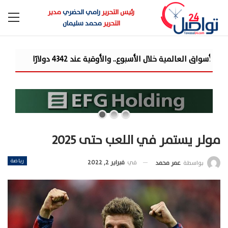
رئيس التحرير
رامي الحضري
مدير
التحرير
محمد سليمان
شركة «Liberty Developments» تطلق أولى فعالياتها الترفيهية بمشروع «AT» في حفل ضخم للميجا ستار أحمد سع...
مولر يستمر في اللعب حتى 2025
رياضة
في
فبراير 2, 2022
بواسطة
عمر محمد