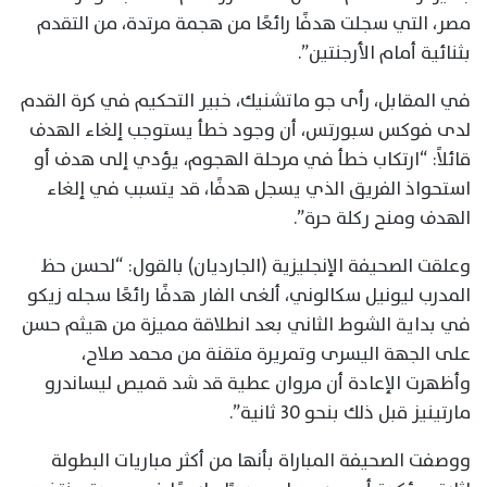
مصر، التي سجلت هدفًا رائعًا من هجمة مرتدة، من التقدم
بثنائية أمام الأرجنتين”.
في المقابل، رأى جو ماتشنيك، خبير التحكيم في كرة القدم
لدى فوكس سبورتس، أن وجود خطأ يستوجب إلغاء الهدف
قائلاً: “ارتكاب خطأ في مرحلة الهجوم، يؤدي إلى هدف أو
استحواذ الفريق الذي يسجل هدفًا، قد يتسبب في إلغاء
الهدف ومنح ركلة حرة”.
وعلقت الصحيفة الإنجليزية (الجارديان) بالقول: “لحسن حظ
المدرب ليونيل سكالوني، ألغى الفار هدفًا رائعًا سجله زيكو
في بداية الشوط الثاني بعد انطلاقة مميزة من هيثم حسن
على الجهة اليسرى وتمريرة متقنة من محمد صلاح،
وأظهرت الإعادة أن مروان عطية قد شد قميص ليساندرو
مارتينيز قبل ذلك بنحو 30 ثانية”.
ووصفت الصحيفة المباراة بأنها من أكثر مباريات البطولة