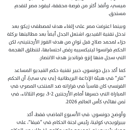
ميسي، وأنقذ أكثر من فرصة محققة، ليقود مصر لتقدم
مستحق.
وبينما اعترضت مصر على إلغاء هدف لمصطفى زيكو بعد
تدخل تقنية الفيديو، اشتعل الجدل أيضاً بعد مطالبتها بركلة
جزاء لمحمد صلاح قبل ثوانٍ من هدف الفوز الأرجنتيني، لكن
الحكم فرانسوا ليتيكسييه رفض احتسابها، لتنطلق الهجمة
التي سجل منها إنزو فرنانديز هدف الانتصار.
كما أكد ديل جونسون، خبير تقنية حكم الفيديو المساعد
“فار” في هيئة الإذاعة البريطانية (بي بي سي)، أن الحكم
الفرنسي كان قاسياً في قراراته ضد المنتخب المصري في
المباراة التي خسرها أمام الأرجنتين 2-3، يوم الثلاثاء، في
ثمن نهائي كأس العالم 2026.
وأوضح جونسون: في الأسبوع الماضي فقط، أكد
بييرلويجي كولينا، رئيس لجنة الحكام في “فيفا”، على