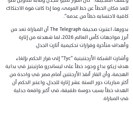
وعلقت الصحيفة: “كان القرار مثيرًا للجدل وقابلًا للتأويل نظرًا
لبُعد مكان الخطأ عن خط المرمى، وما إذا كانت قوة الاحتكاك
كافية لاحتسابه خطأ من عدمه”.
بدورها، اعتبرت صحيفة The Telegraph أن المباراة تعد من
أبرز مواجهات كأس العالم 2026، لما شهدته من إثارة
وأهداف متأخرة وقرارات تحكيمية أثارت الجدل.
وأشارت الشبكة الأرجنتينية “Tyc” إلى قرار الحكم بإلغاء
هدف زيكو بداعٍ وجود خطأ على ليساندرو مارتينيز في بداية
الهجمة، وأن الفار أنقذ الأرجنتين أمام مصر في واحدة من
أكثر مباريات دور الستة عشر إثارة للجدل، واعتبر الحكم أن
الهدف خطأ بسبب دوسة طفيفة، في أكبر واقعة جدلية
في المباراة.