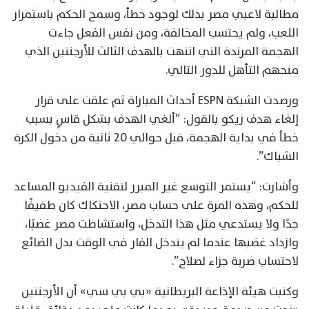
مطالبة لاعبي مصر بذلك لوجود خطأ، وسمح الحكم باستمرار
اللعب، ولم يحتسب المخالفة، ومن نفس الفعل جاءت
الهجمة المرتدة التي انتهت بالهدف الثالث للأرجنتين الذي
منحهم التأهل للدور التالي.
ورصدت الشبكة ESPN أحداث المباراة ثم علقت على قرار
إلغاء هدف زيكو بالقول: “ألغي الهدف بشكل قاسٍ بسبب
خطأ في بداية الهجمة، قبل حوالي 20 ثانية من دخول الكرة
الشباك”.
وأشارت: “يستمر التوسع غير المبرر لتقنية الفيديو المساعد
للحكم، وهذه المرة على حساب مصر، الاحتكاك كان طفيفًا
جدًا ولا يستدعي مثل هذا التدخل، واستشاطت مصر غضبًا،
وازداد غضبها عندما لم يتدخل الفار في الوقت بدل الضائع
لاحتساب ضربة جزاء لصلاح”.
وكتبت هيئة الإذاعة البريطانية «بي بي سي» أن الأرجنتين