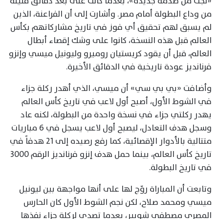
«نجت من صدمة جديدة»، بعدما كانت على بعد دقائق قليلة
من وداع البطولة أمام مصر. وأشارت إلى أن الفراعنة، الذين
لم يسبق لهم تحقيق أي فوز في تاريخ مشاركاتهم بكأس
العالم قبل هذه النسخة، كانوا على وشك إقصاء أبطال
العالم، قبل أن يقود كريستيان روميرو وليونيل ميسي وإنزو
فرنانديز عودة تاريخية في الدقائق الأخيرة.
وأضافت «بي بي سي» أن ميسي، الذي أهدر ركلة جزاء
في الشوط الأول، أصبح أول لاعب في تاريخ كأس العالم
يهدر ركلتي جزاء في نسخة واحدة من البطولة، لكنه عاد
وسجل هدف التعادل، ليصبح أول لاعب يسجل في 6 مباريات
متتالية بالأدوار الإقصائية، كما رفع رصيده إلى 21 هدفاً في
تاريخ كأس العالم، بينما حمل هدف إنزو فرنانديز الرقم 3000
في تاريخ البطولة.
وتابعت أن المباراة روّج لها على أنها مواجهة بين ليونيل
ميسي ومحمد صلاح، لكن نجم الشوط الأول كان الحارس
المصري مصطفى شوبير، بعدما تصدى لركلة جزاء نفذها