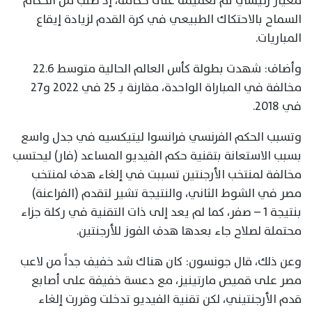
معيار رئيسي تم تعميمه على حكامه، إذ طلب من الحكام
السماح بالاحتكاك الطبيعي في كرة القدم لزيادة إيقاع
المباريات.
وأضاف: شهدت بطولة كأس العالم الحالية متوسط 22.6
مخالفة في المباراة الواحدة، مقارنة بـ 25 في 2022 و27
في 2018.
وتسبب الحكم الفرنسي فرانسوا ليتيكسيه في جدل واسع
بسبب الاستعانة بتقنية حكم الفيديو المساعد (فار) ليحتسب
مخالفة لمنتخب الأرجنتين تسببت في إلغاء هدف لمنتخب
مصر في الشوط الثاني، والنتيجة تشير لتقدم (الفراعنة)
بنتيجة 1 – صفر، كما لم يعد إلى ذات التقنية في ركلة جزاء
محتملة لصلاح جاء بعدها هدف الفوز للأرجنتين.
وعن ذلك، قال جونسون: كان هناك شد خفيف جداً من لاعب
مصر على قميص مارتينيز، مع دعسة خفيفة على أصابع
قدم الأرجنتيني، لكن تقنية الفيديو تدخلت وقررت إلغاء