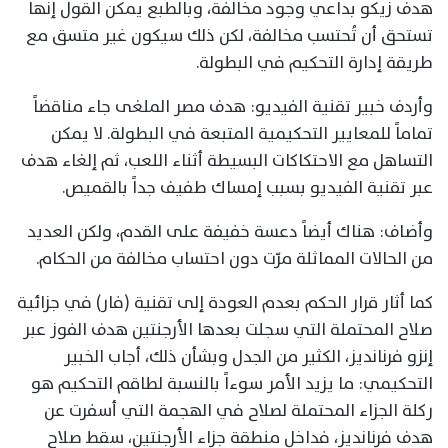
هدف زيكو بداعي وجود مخالفة، وبالطبع يمكن القول إنها
تستحق أن تُحتسب مخالفة، لكن ذلك سيكون غير متسق مع
طريقة إدارة التحكيم في البطولة.
وأردف خبير تقنية الفيديو: هدف مصر الملغى جاء مناقضاً
تماماً للمعايير التحكيمية المتبعة في البطولة. لا يمكن
التساهل مع الاحتكاكات البسيطة أثناء اللعب، ثم إلغاء هدف
عبر تقنية الفيديو بسبب إمساك طفيف جداً بالقميص.
وأضاف: هناك أيضاً دعسة خفيفة على القدم، ولكن العديد
من الحالات المماثلة مرّت دون احتساب مخالفة من الحكام.
كما أثار قرار الحكم بعدم العودة إلى تقنية (فار) في جزائية
صلاح المحتملة التي سجلت بعدها الأرجنتين هدف الفوز عبر
إنزو فرنانديز، الكثير من الجدل وبشأن ذلك، أجاب الخبير
التحكيمي: ما يزيد الأمر سوءاً بالنسبة لطاقم التحكيم هو
ركلة الجزاء المحتملة لصلاح في الهجمة التي أسفرت عن
هدف فرنانديز، فداخل منطقة جزاء الأرجنتين، سقط صلاح