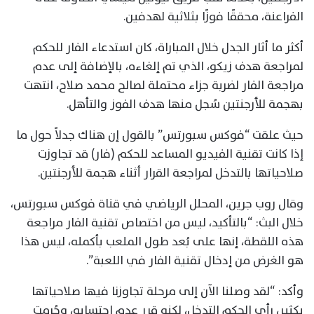
الفراعنة، محققًا فوزًا بثلاثية لهدفين.
أكثر ما أثار الجدل خلال المباراة، كان استدعاء الفار للحكم
لمراجعة هدف زيكو، الذي تم إلغاءه، بالإضافة إلى عدم
مراجعة الفار لضربة جزاء محتملة لصالح محمد صلاح، انتهت
بهجمة للأرجنتين سُجل منها هدف الفوز والتأهل.
حيث علقت “فوكس سبورتس” بالقول إن هناك جدلاً حول ما
إذا كانت تقنية الفيديو المساعد للحكم (فار) قد تجاوزت
صلاحياتها بالتدخل لمراجعة القرار أثناء هجمة للأرجنتين.
وقال روب جرين، المحلل الرياضي في قناة فوكس سبورتس،
خلال البث: “بالتأكيد، ليس من اختصاص تقنية الفار مراجعة
هذه اللقطة، إنها على بُعد طول الملعب بأكمله، ليس هذا
هو الغرض من إدخال تقنية الفار في اللعبة”.
وأكد: “لقد وصلنا الآن إلى مرحلة تجاوزنا فيها صلاحياتها
بكثير، رأى الحكم التدخل، لكنه قرر عدم احتسابه، وحُرمت