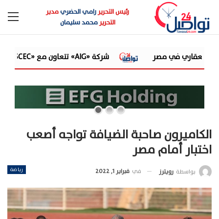
رئيس التحرير
رامي الحضري
مدير
التحرير
محمد سليمان
شركة «AIG» تتعاون مع «CSCEC الصينية» بمشروع «AI Tower» بأعلى المعايير العالمية
الكاميرون صاحبة الضيافة تواجه أصعب
اختبار أمام مصر
رياضة
في
فبراير 1, 2022
بواسطة
رويترز