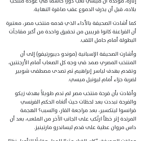
إثارة، مؤكدة أن ميسي لعب دورًا حاسمًا في عودة منتخب
بلاده، قبل أن يذرف الدموع عقب صافرة النهاية.
كما أشادت الصحيفة بالأداء الذي قدمه منتخب مصر، معتبرة
أن الفراعنة كانوا قريبين من تحقيق واحدة من أكبر مفاجآت
البطولة أمام حامل اللقب.
وأشارت الصحيفة الإسبانية (موندو ديبورتيفو) إلى أن
المنتخب المصري صمد في وجه كل الصعاب أمام الأرجنتين،
وتقدم بهدف لياسر إبراهيم ثم تصدى مصطفى شوبير
لضربة جزاء أمام ليونيل ميسي.
وأفادت بأن فرحة منتخب مصر لم تدم طويلاً بهدف زيكو
والفرحة تبددت بعد لحظات حيث ألغاه الحكم الفرنسي
فرانسوا ليتكسير، بعد مراجعة الفار، والسبب؟ الهجمة
المرتدة إثر خطأ ارتُكب على الجانب الآخر من الملعب، بعد أن
داس مروان عطية على قدم ليساندرو مارتينيز.