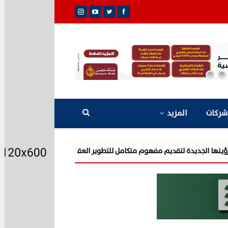
شركات
المزيد
شركة «AIG» تتعاون مع «CSCEC الصينية» بمشروع «AI Tower» بأعلى المعايير العالمية