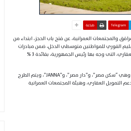
Telegram
طباعة
مرافق والمجتمعات العمرانية، عن فتح باب الحجز، ابتداء من
لتسليم الفوري للمواطنين متوسطي الدخل، ضمن مبادرات
البنك المركزي المصري المتنوعة للتمويل العقاري، التى وجه بها رئيس الجمهورية، بفائدة 3 %
ويشمل الطرح وحدات سكنية بـ3 مشروعات، وهي “سكن مصر”، و”دار مصر”، و”JANNA”، ويتم الطرح
عم التمويل العقاري، وهيئة المجتمعات العمرانية