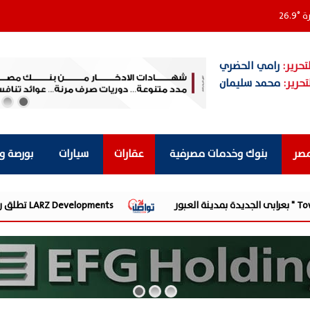
رة
°
26.9
تحرير:
رامي الحضري
تحرير:
محمد سليمان
مصر
بنوك وخدمات مصرفية
عقارات
سيارات
بورصة و
LARZ Developments تطلق رؤيتها الجديدة لتقديم مفهوم متكامل للتطوير العقاري في مصر