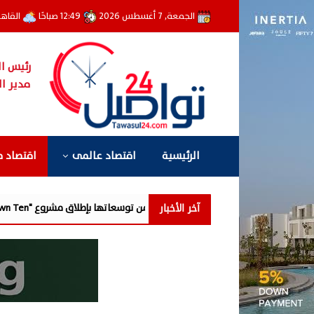
الجمعة, 7 أغسطس 2026
12:49 صباحًا
القاه
رئيس ال
مدير ال
الرئيسية
اقتصاد عالمى
اقتصاد 
آخر الأخبار
 جديدة من توسعاتها بإطلاق مشروع "Town Ten " بعرابى الجديدة بمدينة العبور