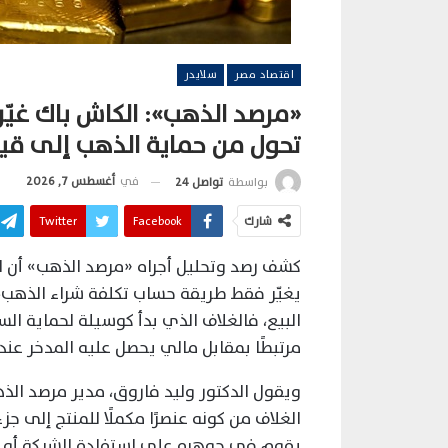
اقتصاد مصر
سلايدر
«مرصد الذهب»: الكاش باك غيّر
تحول من حماية الذهب إلى قيم
في
أغسطس 7, 2026
بواسطة
تواصل 24
شارك
Facebook
Twitter
كشف رصد وتحليل أجراه «مرصد الذهب» أن ا
يغيّر فقط طريقة حساب تكلفة شراء الذهب، 
البيع، فالغلاف الذي بدأ كوسيلة لحماية ال
مرتبطًا بمقابل مالي يحصل عليه المدخر عند إ
ويقول الدكتور وليد فاروق، مدير مرصد الذ
الغلاف من كونه عنصرًا مكملًا للمنتج إلى جز
يقوم في جوهره على استفادة الشركة أو الت