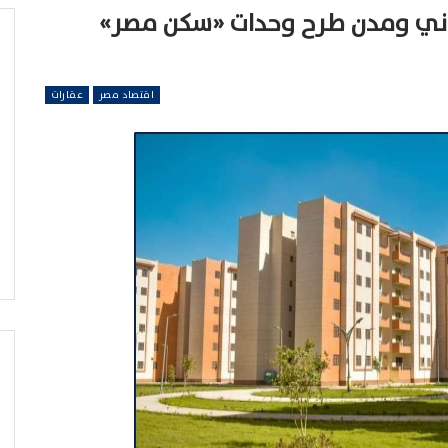
روني ومدن طرح وحدات «سكن مصر»
اقتصاد مصر
عقارات