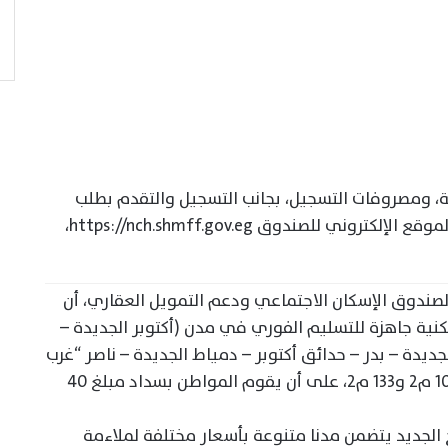
ة، ومصروفات التسجيل، بجانب التسجيل والتقدم بطلب
الحجز ورفع كل من الاستمارة والإقرار على الموقع الإلكتروني للصندوق https://nch.shmff.gov.eg،
صندوق الإسكان الاجتماعي ودعم التمويل العقاري، أن
ة جاهزة للتسليم الفوري في مدن (أكتوبر الجديدة –
الجديدة – بدر – حدائق أكتوبر – دمياط الجديدة – ناصر “غرب
أسيوط” – الشروق)، بمساحات تتراوح بين 106 م2 و133 م2، على أن يقوم المواطن بسداد مبلغ 40
 الجديد يتضمن مدنا متنوعة بأسعار مختلفة لملاءمة