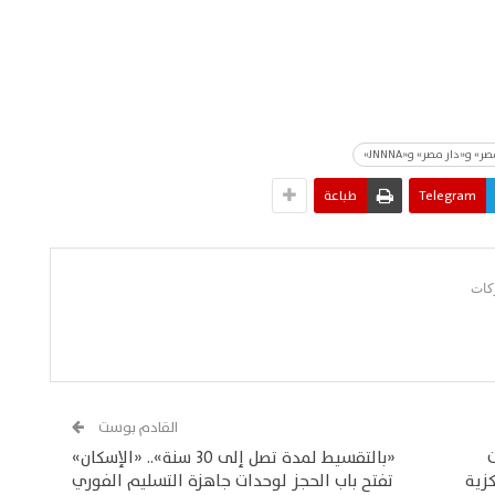
«دار مصر» و«JNNNA»
Telegram
طباعة
القادم بوست
«بالتقسيط لمدة تصل إلى 30 سنة».. «الإسكان»
كزية
تفتح باب الحجز لوحدات جاهزة التسليم الفوري