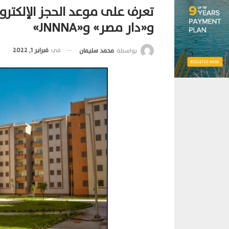
تعرف على موعد الحجز الإلكت
و«دار مصر» و«JNNNA»
في
فبراير 1, 2022
بواسطة
محمد سليمان