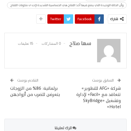
وأن الحالة الوحيدة التي يمنع فيها أخذ اللقاح هي الحساسية الشديدة لإحدى مكونات اللقاح.
شارك
Facebook
Twitter
سها صلاح
0 المشاركات
15 تعليقات
السابق بوست
القادم بوست
شركة «AFG للتطوير»
برلمانية: 86% من الزوجات
تتعاقد مع «Facil» لإدارة
يتعرضن للضرب من أزواجهن
وتشغيل «SkyBridge
Hotel»
اترك تعليقا