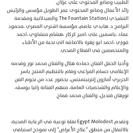
الطبيب وصانع المحتوى علي غزلان.
رائد الأعمال وصانع المحتوى عمر الطويل مؤسس والرئيس
التنفيذي لـThe Fountain Station والصيدلانية ومقدمة
البرامج د. هايدي عاصم، مؤسسة اشتري المصري ،محمود
عماد ،ياسمين علي ،امير كركار ،هشام منشاوي ،احمد
فوزي ،احمد ابو زهرة بالاضافه الي نخبة من الأطباء
والمتخصصين في القطاع الصحي.
وأحيا الحفل الفنان حمادة هلال والفنان محمد نور وقدمه
الإعلامي حسام المراغي وقام بالتنظيم المنتج ياسر
الحريري أمازون إنترتينمنتس، بحضور عدد من نجوم الفن
والإعلام والشخصيات العامة، منهم الفنانة رانيا يوسف،
نورهان قنديل، والفنان محمد قماح.
وتقدم Egypt Molodost نقلة نوعية في الرعاية الصحية،
بالانتقال من منطق “علاج الأعراض” إلى نموذج استباقي