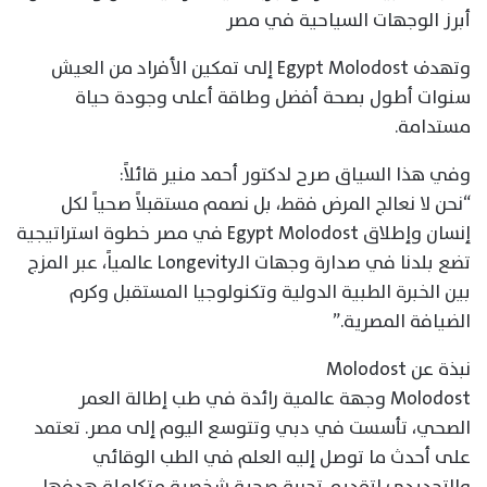
أبرز الوجهات السياحية في مصر
وتهدف Egypt Molodost إلى تمكين الأفراد من العيش
سنوات أطول بصحة أفضل وطاقة أعلى وجودة حياة
مستدامة.
وفي هذا السياق صرح لدكتور أحمد منير قائلاً:
“نحن لا نعالج المرض فقط، بل نصمم مستقبلاً صحياً لكل
إنسان وإطلاق Egypt Molodost في مصر خطوة استراتيجية
تضع بلدنا في صدارة وجهات الـLongevity عالمياً، عبر المزج
بين الخبرة الطبية الدولية وتكنولوجيا المستقبل وكرم
الضيافة المصرية.”
نبذة عن Molodost
Molodost وجهة عالمية رائدة في طب إطالة العمر
الصحي، تأسست في دبي وتتوسع اليوم إلى مصر. تعتمد
على أحدث ما توصل إليه العلم في الطب الوقائي
والتجديدي لتقديم تجربة صحية شخصية متكاملة هدفها