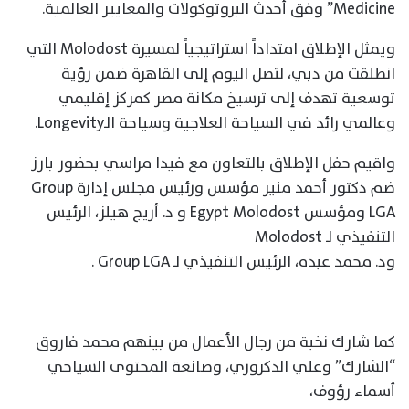
Medicine” وفق أحدث البروتوكولات والمعايير العالمية.
ويمثل الإطلاق امتداداً استراتيجياً لمسيرة Molodost التي
انطلقت من دبي، لتصل اليوم إلى القاهرة ضمن رؤية
توسعية تهدف إلى ترسيخ مكانة مصر كمركز إقليمي
وعالمي رائد في السياحة العلاجية وسياحة الـLongevity.
واقيم حفل الإطلاق بالتعاون مع فيدا مراسي بحضور بارز
ضم دكتور أحمد منير مؤسس ورئيس مجلس إدارة Group
LGA ومؤسس Egypt Molodost و د. أريج هيلز، الرئيس
التنفيذي لـ Molodost
ود. محمد عبده، الرئيس التنفيذي لـ Group LGA .
كما شارك نخبة من رجال الأعمال من بينهم محمد فاروق
“الشارك” وعلي الدكروري، وصانعة المحتوى السياحي
أسماء رؤوف،